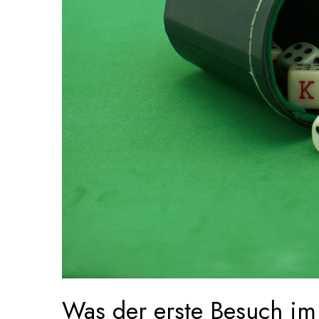
Was der erste Besuch im 