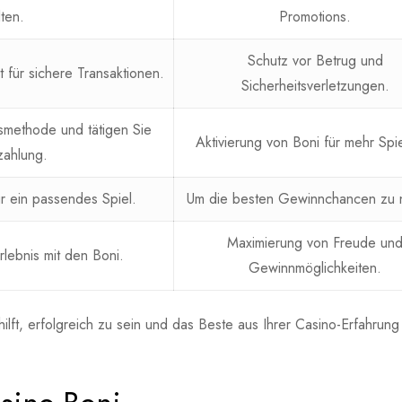
lten.
Promotions.
Schutz vor Betrug und
t für sichere Transaktionen.
Sicherheitsverletzungen.
smethode und tätigen Sie
Aktivierung von Boni für mehr Spie
zahlung.
ür ein passendes Spiel.
Um die besten Gewinnchancen zu 
Maximierung von Freude un
erlebnis mit den Boni.
Gewinnmöglichkeiten.
hilft, erfolgreich zu sein und das Beste aus Ihrer Casino-Erfahrung