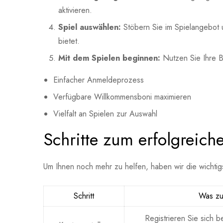
aktivieren.
Spiel auswählen:
Stöbern Sie im Spielangebot 
bietet.
Mit dem Spielen beginnen:
Nutzen Sie Ihre Bo
Einfacher Anmeldeprozess
Verfügbare Willkommensboni maximieren
Vielfalt an Spielen zur Auswahl
Schritte zum erfolgreiche
Um Ihnen noch mehr zu helfen, haben wir die wichtig
Schritt
Was zu 
Registrieren Sie sich 