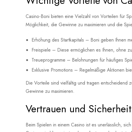
Wichtige Vorteile von Ca
Casino-Boni bieten eine Vielzahl von Vorteilen für Sp
Möglichkeit, die Gewinne zu maximieren und die Spiel
Erhöhung des Startkapitals – Boni geben Ihnen m
Freispiele – Diese ermöglichen es Ihnen, ohne zu
Treueprogramme – Belohnungen für häufiges Spiel
Exklusive Promotions – Regelmäßige Aktionen bie
Die Vorteile sind vielfältig und tragen entscheidend 
Gewinne zu maximieren.
Vertrauen und Sicherhei
Beim Spielen in einem Casino ist es unerlässlich, si