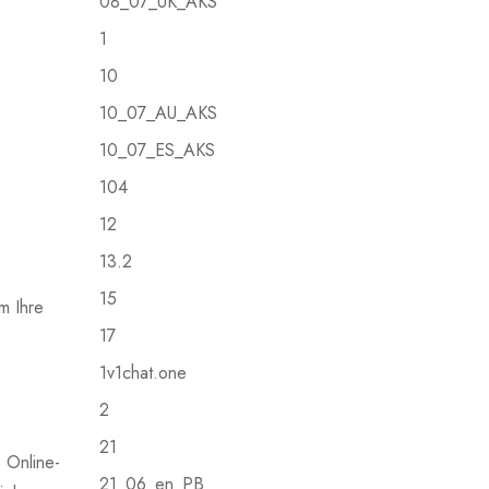
08_07_UK_AKS
1
10
10_07_AU_AKS
10_07_ES_AKS
104
12
13.2
15
m Ihre
17
1v1chat.one
2
21
 Online-
21_06_en_PB