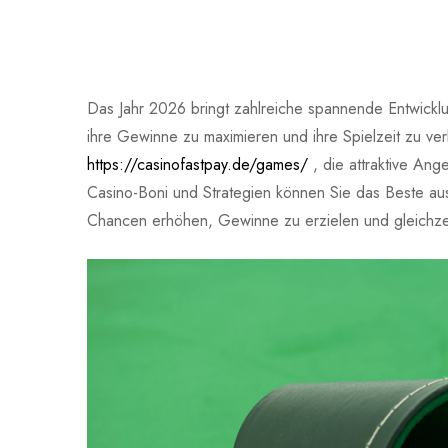
Das Jahr 2026 bringt zahlreiche spannende Entwicklu
ihre Gewinne zu maximieren und ihre Spielzeit zu ve
https://casinofastpay.de/games/
, die attraktive Ang
Casino-Boni und Strategien können Sie das Beste aus 
Chancen erhöhen, Gewinne zu erzielen und gleichzei