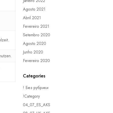
Janeiro 2022
Agosto 2021
Abril 2021
Fevereiro 2021
Setembro 2020
lzeit.
Agosto 2020
Junho 2020
nutzen.
Fevereiro 2020
d
Categories
! Без рубрики
!Category
04_07_ES_AKS