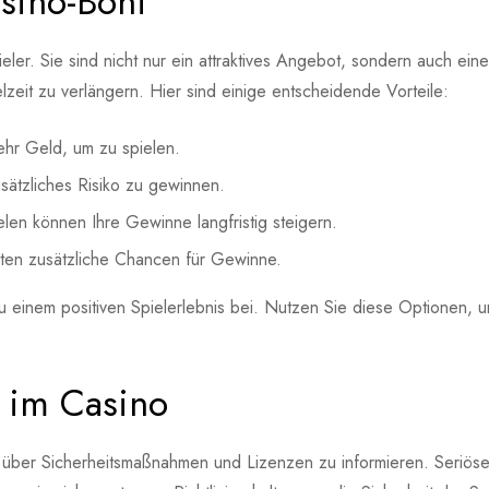
sino-Boni
ieler. Sie sind nicht nur ein attraktives Angebot, sondern auch eine
zeit zu verlängern. Hier sind einige entscheidende Vorteile:
ehr Geld, um zu spielen.
sätzliches Risiko zu gewinnen.
en können Ihre Gewinne langfristig steigern.
ten zusätzliche Chancen für Gewinne.
zu einem positiven Spielerlebnis bei. Nutzen Sie diese Optionen, u
t im Casino
ch über Sicherheitsmaßnahmen und Lizenzen zu informieren. Seriöse