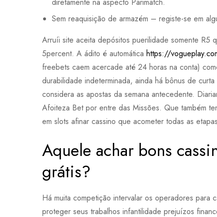
diretamente na aspecto Parimatch.
Sem reaquisição de armazém – registe-se em alg
Arruíi site aceita depósitos puerilidade somente R5
5percent. A ádito é automática
https://vogueplay.com
freebets caem acercade até 24 horas na conta) como 
durabilidade indeterminada, ainda há bônus de curta 
considera as apostas da semana antecedente. Diari
Afoiteza Bet por entre das Missões. Que também t
em slots afinar cassino que acometer todas as etap
Aquele achar bons cass
grátis?
Há muita competição intervalar os operadores para 
proteger seus trabalhos infantilidade prejuízos fin