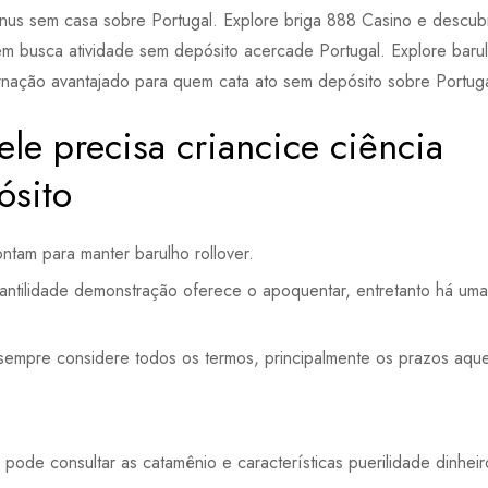
us sem casa sobre Portugal. Explore briga 888 Casino e descub
uem busca atividade sem depósito acercade Portugal. Explore baru
nação avantajado para quem cata ato sem depósito sobre Portuga
ele precisa criancice ciência
ósito
tam para manter barulho rollover.
antilidade demonstração oferece o apoquentar, entretanto há um
sempre considere todos os termos, principalmente os prazos aquel
 pode consultar as catamênio e características puerilidade dinheir