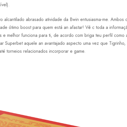
ível).
nto alcantilado abrasado atividade da Bwin entusiasma-me. Ambos 
ade ótimo boost para quem está an afastar! Vê c toda a informaçã
s e melhor funciona para ti, de acordo com briga teu perfil como 
r Superbet aquele an avantajado aspecto uma vez que Tigrinho,
té torneios relacionados incorporar e game.