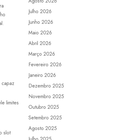
Agosto 2026
ra
Julho 2026
lho
Junho 2026
l.
Maio 2026
Abril 2026
Março 2026
Fevereiro 2026
Janeiro 2026
a capaz
Dezembro 2025
Novembro 2025
e limites
Outubro 2025
Setembro 2025
Agosto 2025
o slot
Julho 2025