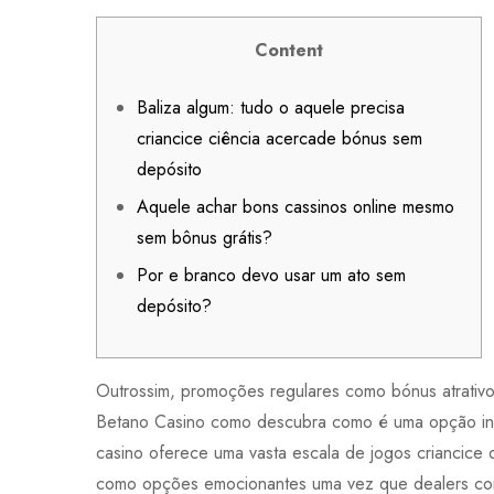
Content
Baliza algum: tudo o aquele precisa
criancice ciência acercade bónus sem
depósito
Aquele achar bons cassinos online mesmo
sem bônus grátis?
Por e branco devo usar um ato sem
depósito?
Outrossim, promoções regulares como bónus atrati
Betano Casino como descubra como é uma opção inf
casino oferece uma vasta escala de jogos criancice 
como opções emocionantes uma vez que dealers co