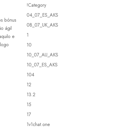
!Category
04_07_ES_AKS
os bónus
08_07_UK_AKS
o ágil
1
aquilo e
 logo
10
10_07_AU_AKS
10_07_ES_AKS
104
12
13.2
15
17
1v1chat.one