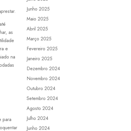
Junho 2025
prestar.
Maio 2025
até
Abril 2025
har, as
Março 2025
ilidade
ra e
Fevereiro 2025
miado na
Janeiro 2025
rodadas
Dezembro 2024
Novembro 2024
Outubro 2024
Setembro 2024
Agosto 2024
Julho 2024
e para
poquentar
Junho 2024