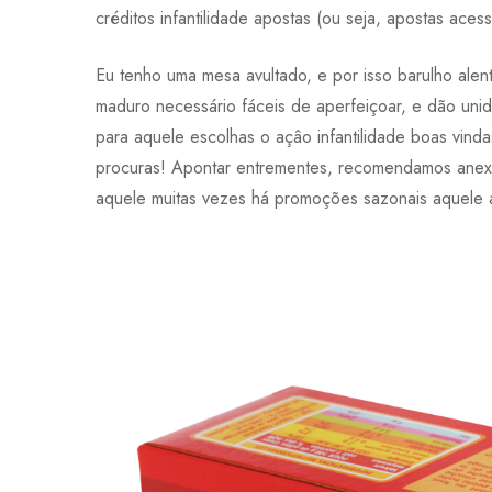
créditos infantilidade apostas (ou seja, apostas acess
Eu tenho uma mesa avultado, e por isso barulho ale
maduro necessário fáceis de aperfeiçoar, e dão unid
para aquele escolhas o açâo infantilidade boas vinda
procuras! Apontar entrementes, recomendamos anexa
aquele muitas vezes há promoções sazonais aquele a