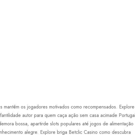
vos mantêm os jogadores motivados como recompensados. Explore
antilidade autor para quem caça açâo sem casa acimade Portuga
demora bossa, apartirde slots populares até jogos de alimentação 
nhecimento alegre.
Explore briga Betclic Casino como descubra