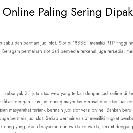
i Online Paling Sering Dipak
s sabu dan bermain judi slot. Slot di 188BET memiliki RTP tinggi h
Beragam permainan slot dari penyedia terkenal juga tersedia, m
ebanyak 2,1 juta situs web yang terkait dengan judi online di In
ikasi dengan situs judi daring mayoritas berasal dari situs luar ne
n masyarakat tertarik bermain judi slot versi online. Bahkan baru-
iduga bermain judi slot. Setiap permainan slot memiliki tingkat pem
uang yang akan dibayarkan dari waktu ke waktu, terkait dengan 