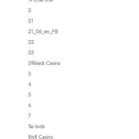
2
21
21_06_en_PB
22
25
29black Casino
3
4
5
6
7
7ai.tools
8ty8 Casino