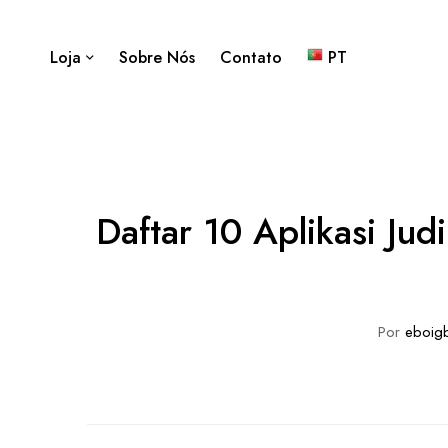
Loja
Sobre Nós
Contato
PT
Daftar 10 Aplikasi Jud
Por
eboigb