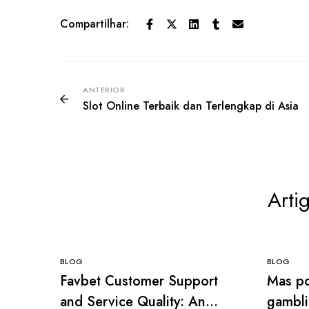
Compartilhar:
ANTERIOR
Slot Online Terbaik dan Terlengkap di Asia
Arti
BLOG
BLOG
Favbet Customer Support
Mas po
and Service Quality: An
gambli