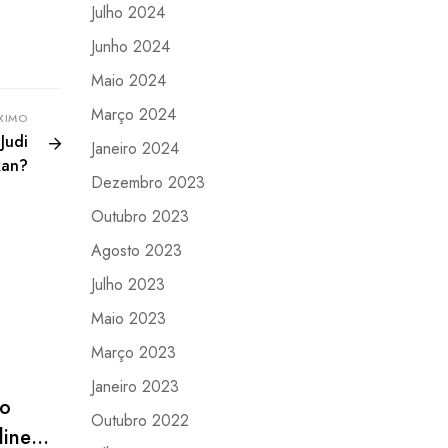
Julho 2024
Junho 2024
Maio 2024
Março 2024
XIMO
Judi
Janeiro 2024
kan?
Dezembro 2023
Outubro 2023
Agosto 2023
Julho 2023
Maio 2023
Março 2023
BLOG
BLOG
Janeiro 2023
ro
Los proveedores sobre
Segui 
Outubro 2022
line
entretenimiento de 888
transp