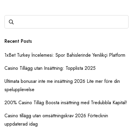
Bahislerinde
2025
Yenilikçi Platform
Recent Posts
1xBet Turkey İncelemesi: Spor Bahislerinde Yenilikçi Platform
Casino Tillägg utan Insättning: Topplista 2025
Ultimata bonusar inte me insättning 2026 Lite mer före din
spelupplevelse
200% Casino Tilläg Boosta insättning med Tredubbla Kapital!
Casino tillägg utan omsättningskrav 2026 Förtecknin
uppdaterad idag