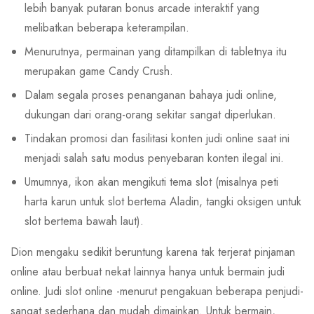
lebih banyak putaran bonus arcade interaktif yang
melibatkan beberapa keterampilan.
Menurutnya, permainan yang ditampilkan di tabletnya itu
merupakan game Candy Crush.
Dalam segala proses penanganan bahaya judi online,
dukungan dari orang-orang sekitar sangat diperlukan.
Tindakan promosi dan fasilitasi konten judi online saat ini
menjadi salah satu modus penyebaran konten ilegal ini.
Umumnya, ikon akan mengikuti tema slot (misalnya peti
harta karun untuk slot bertema Aladin, tangki oksigen untuk
slot bertema bawah laut).
Dion mengaku sedikit beruntung karena tak terjerat pinjaman
online atau berbuat nekat lainnya hanya untuk bermain judi
online. Judi slot online -menurut pengakuan beberapa penjudi-
sangat sederhana dan mudah dimainkan. Untuk bermain,