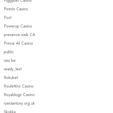
Piggybet Casino
Pistolo Casino
Post
Powerup Casino
presence-web CA
Prince Ali Casino
public
raio.be
ready_text
Rokubet
Roulettino Casino
Royaldogs Casino
ryestantony.org.uk
Skokka