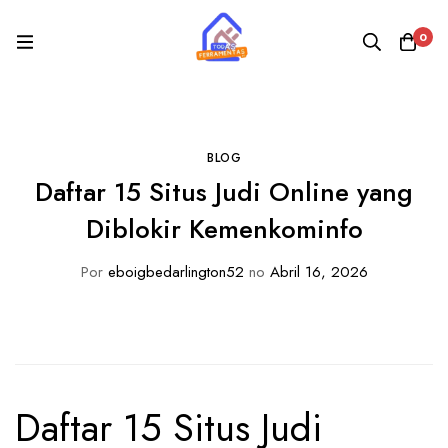
0
BLOG
Daftar 15 Situs Judi Online yang
Diblokir Kemenkominfo
Por
eboigbedarlington52
no
Abril 16, 2026
Daftar 15 Situs Judi