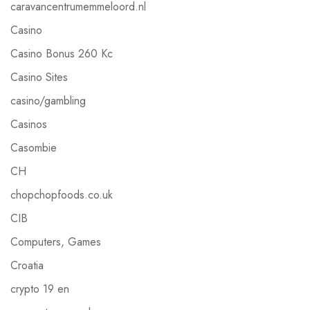
caravancentrumemmeloord.nl
Casino
Casino Bonus 260 Kc
Casino Sites
casino/gambling
Casinos
Casombie
CH
chopchopfoods.co.uk
CIB
Computers, Games
Croatia
crypto 19 en