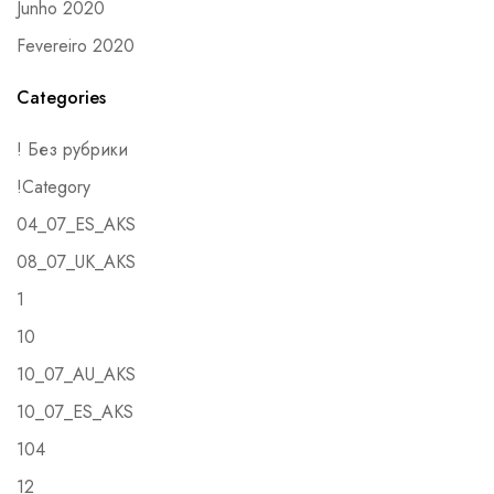
Junho 2020
Fevereiro 2020
Categories
! Без рубрики
!Category
04_07_ES_AKS
08_07_UK_AKS
1
10
10_07_AU_AKS
10_07_ES_AKS
104
12