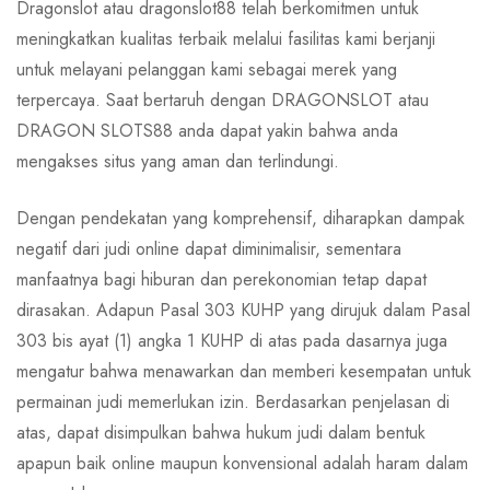
Dragonslot atau dragonslot88 telah berkomitmen untuk
meningkatkan kualitas terbaik melalui fasilitas kami berjanji
untuk melayani pelanggan kami sebagai merek yang
terpercaya. Saat bertaruh dengan DRAGONSLOT atau
DRAGON SLOTS88 anda dapat yakin bahwa anda
mengakses situs yang aman dan terlindungi.
Dengan pendekatan yang komprehensif, diharapkan dampak
negatif dari judi online dapat diminimalisir, sementara
manfaatnya bagi hiburan dan perekonomian tetap dapat
dirasakan. Adapun Pasal 303 KUHP yang dirujuk dalam Pasal
303 bis ayat (1) angka 1 KUHP di atas pada dasarnya juga
mengatur bahwa menawarkan dan memberi kesempatan untuk
permainan judi memerlukan izin. Berdasarkan penjelasan di
atas, dapat disimpulkan bahwa hukum judi dalam bentuk
apapun baik online maupun konvensional adalah haram dalam