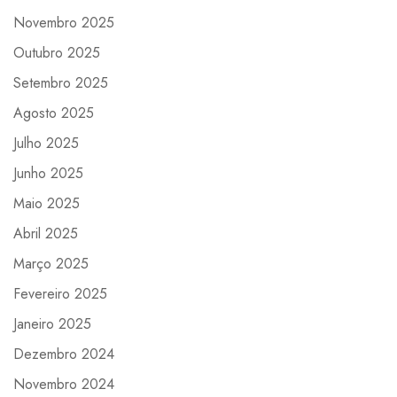
Novembro 2025
Outubro 2025
Setembro 2025
Agosto 2025
Julho 2025
Junho 2025
Maio 2025
Abril 2025
Março 2025
Fevereiro 2025
Janeiro 2025
Dezembro 2024
Novembro 2024