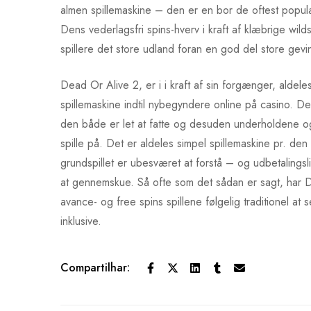
almen spillemaskine – den er en bor de oftest popul
Dens vederlagsfri spins-hverv i kraft af klæbrige wilds
spillere det store udland foran en god del store gevin
Dead Or Alive 2, er i i kraft af sin forgænger, aldele
spillemaskine indtil nybegyndere online på casino. De
den både er let at fatte og desuden underholdene o
spille på. Det er aldeles simpel spillemaskine pr. den 
grundspillet er ubesværet at forstå – og udbetalingsli
at gennemskue. Så ofte som det sådan er sagt, har 
avance- og free spins spillene følgelig traditionel at 
inklusive.
Compartilhar: