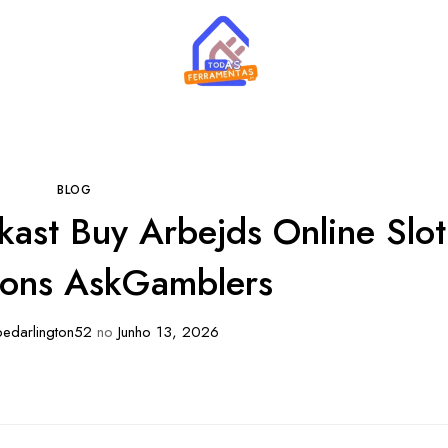
BLOG
kast Buy Arbejds Online Slot
ions AskGamblers
edarlington52
no
Junho 13, 2026