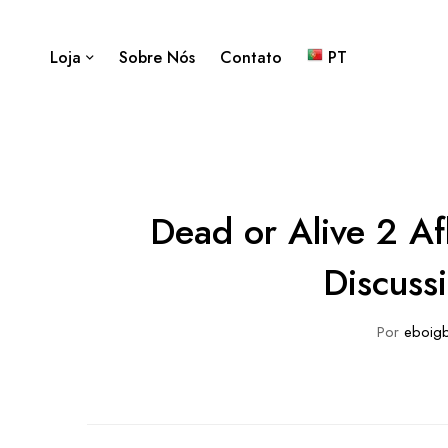
Loja
Sobre Nós
Contato
PT
Dead or Alive 2 Af
Discuss
Por
eboigb