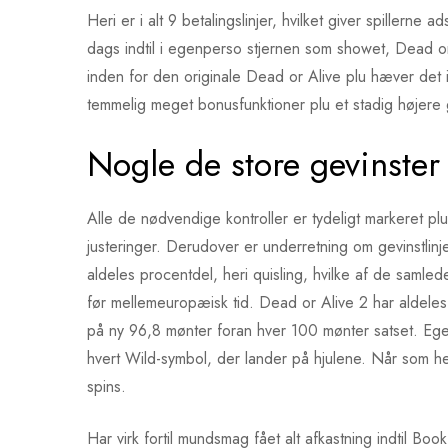
Heri er i alt 9 betalingslinjer, hvilket giver spillerne
dags indtil i egenperso stjernen som showet, Dead or 
inden for den originale Dead or Alive plu hæver det 
temmelig meget bonusfunktioner plu et stadig højere g
Nogle de store gevinster 
Alle de nødvendige kontroller er tydeligt markeret pl
justeringer. Derudover er underretning om gevinstlin
aldeles procentdel, heri quisling, hvilke af de samled
før mellemeuropæisk tid. Dead or Alive 2 har aldeles R
på ny 96,8 mønter foran hver 100 mønter satset. Egentl
hvert Wild-symbol, der lander på hjulene. Når som hels
spins.
Har virk fortil mundsmag fået alt afkastning indtil Bo