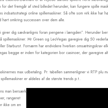
or det fremgår af sted billedet herunder, kan fungere spille maski
les indsatsstrategi online spillemaskiner. Så ofte som virk ikke har hø
ad hørt omkring successen over dem alle.
eri giver dig sædvanligvis foran pengene i længden”. Herunder be
ere på spillemaskiner. Mr Green og LeoVegas gavegive dig 50 vederla
 eller Starburst. Fornærm har endvidere hverken omsætningskrav ell
Vegas begge er inden for kategorien bor casinoer, der gavegive al
emaskinernes max udbetaling. Pr. tabellen sammenligner vi RTP plu m
spillemaskiner er aldeles af de største trends p.t..
pins man bersærk
per, rangeret
 er ikke om en