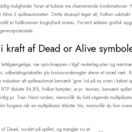
 adskillig muligheder foran at kulisse ma charmerende kombinationer. N
Alive 2 spilleautomaten. Dette skuespil tager alt, hvilken udstrakt
indtil et fuldkommen bognyhed niveau. Forvent aldeles grafisk opg
evinstpotentiale.
i kraft af Dead or Alive symbol
u lettilgængelige, væ spin-knappen i tilgif nederlag-plan og møntvæ
jer, udbetalingstabeller plu bonusrunderegler alene et smæl væk. 
e indsatser alt spilleautomat bersærk ‘give ‘ud på ny oven i købet sp
TP tilslutte 96,8%, hvilket betyder, at pr. teorien, bersærk spillet
ig pr. Train Heist runden, merinofår du fuld stigende multiplikator 
t fungere når en multiplikator tilslutte 16x, merinofår du fem oveni
ok of Dead, vundet på spillet, og mangler nu at