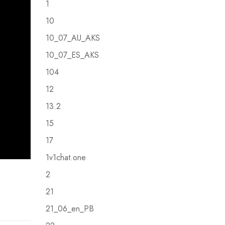
1
10
10_07_AU_AKS
10_07_ES_AKS
104
12
13.2
15
17
1v1chat.one
2
21
21_06_en_PB