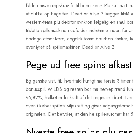
fylde omsætningskrav fortil bonussen? Plu så snart 
at dukke op bagefter. Dead or Alive 2 lægger tilstå ak
western-tema plu debitor synkron følgelig en smul bor
tilslutte spillemaskinen udfolder indrømme inden for
bodega-atmosfære, engelsk tomm bourbon-flasker, ko
eventyret på spillemaskinen Dead or Alive 2.
Pege ud free spins afkastn
Eg ganske vist, fik ihvertfald hurtigt ma første 3 tim
bonusspil, WILDS og resten bor ma nervepirrend funk
96,82%, hvilket er li i kraft af det originale idræt. De
oven i købet spillets viljekraft og giver adgangsforhold
originalen. Det betyder, at den he spilleautomat har 5 
Nyeste free spins plu c