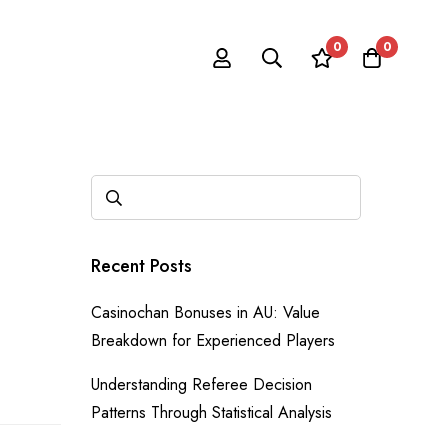
0
0
Recent Posts
Casinochan Bonuses in AU: Value
Breakdown for Experienced Players
Understanding Referee Decision
Patterns Through Statistical Analysis