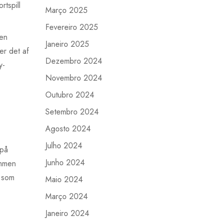
Março 2025
Fevereiro 2025
gen
Janeiro 2025
er det af
Dezembro 2024
y-
Novembro 2024
Outubro 2024
Setembro 2024
Agosto 2024
Julho 2024
 på
Junho 2024
kommen
a som
Maio 2024
Março 2024
Janeiro 2024