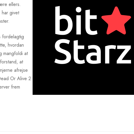
ære ellers.
 har givet
ster.
s fordelagtig
tte, hvordan
g mangfoldi at
forstand, at
njerne afrejse
Dead Or Alive 2
server frem