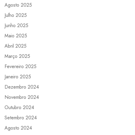
Agosto 2025
Julho 2025
Junho 2025
Maio 2025
Abril 2025
Março 2025
Fevereiro 2025
Janeiro 2025
Dezembro 2024
Novembro 2024
Outubro 2024
Setembro 2024
Agosto 2024