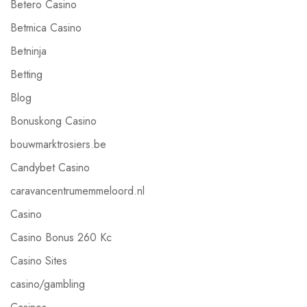
Betero Casino
Betmica Casino
Betninja
Betting
Blog
Bonuskong Casino
bouwmarktrosiers.be
Candybet Casino
caravancentrumemmeloord.nl
Casino
Casino Bonus 260 Kc
Casino Sites
casino/gambling