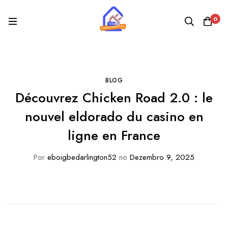
0
BLOG
Découvrez Chicken Road 2.0 : le
nouvel eldorado du casino en
ligne en France
Por
eboigbedarlington52
no
Dezembro 9, 2025