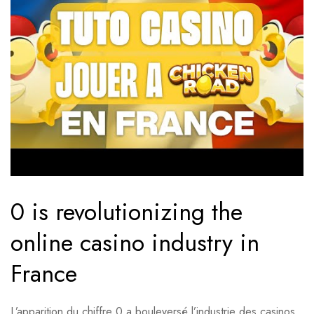
0 is revolutionizing the
online casino industry in
France
L’apparition du chiffre 0 a bouleversé l’industrie des casinos