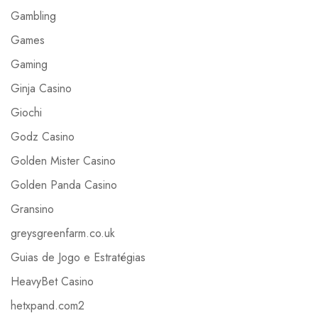
Gambling
Games
Gaming
Ginja Casino
Giochi
Godz Casino
Golden Mister Casino
Golden Panda Casino
Gransino
greysgreenfarm.co.uk
Guias de Jogo e Estratégias
HeavyBet Casino
hetxpand.com2