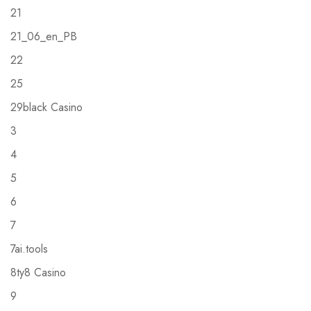
21
21_06_en_PB
22
25
29black Casino
3
4
5
6
7
7ai.tools
8ty8 Casino
9