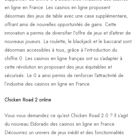
en ligne en France. Les casinos en ligne proposent
désormais des jeux de table avec une case supplémentaire,
offrant ainsi de nouvelles opportunités de gains. Cette
innovation a permis de diversifier l’offre de jeux et d’attirer de
nouveaux joueurs. La roulette, le blackjack et le baccarat sont
désormais accessibles à tous, grâce à l’introduction du
chiffre 0. Les casinos en ligne français ont su s’adapter à
cette révolution en proposant des jeux équitables et
sécurisés. Le 0 a ainsi permis de renforcer l’attractivité de
l’industrie des casinos en ligne en France.
Сhicken Road 2 online
Vous vous demandez ce qu’est Chicken Road 2.0 ? Il s’agit
du nouveau Eldorado des casinos en ligne en France.
Découvrez un univers de jeux inédit et des fonctionnalités