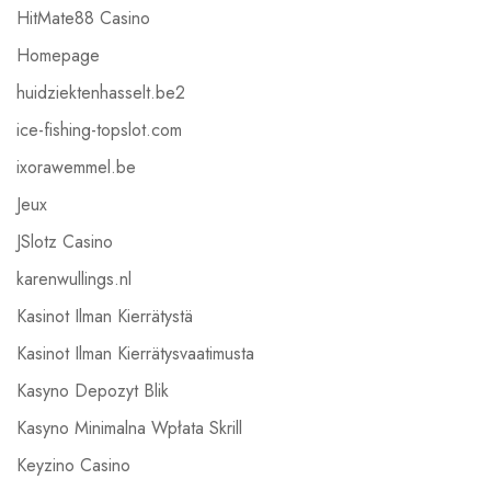
HitMate88 Casino
Homepage
huidziektenhasselt.be2
ice-fishing-topslot.com
ixorawemmel.be
Jeux
JSlotz Casino
karenwullings.nl
Kasinot Ilman Kierrätystä
Kasinot Ilman Kierrätysvaatimusta
Kasyno Depozyt Blik
Kasyno Minimalna Wpłata Skrill
Keyzino Casino