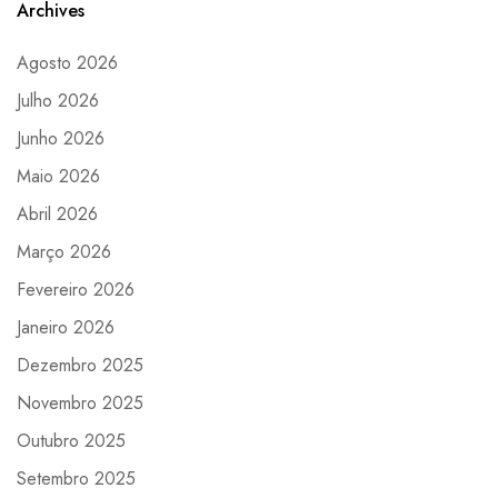
Archives
Agosto 2026
Julho 2026
Junho 2026
Maio 2026
Abril 2026
Março 2026
Fevereiro 2026
Janeiro 2026
Dezembro 2025
Novembro 2025
Outubro 2025
Setembro 2025