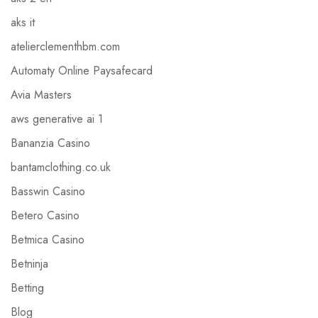
aks it
atelierclementhbm.com
Automaty Online Paysafecard
Avia Masters
aws generative ai 1
Bananzia Casino
bantamclothing.co.uk
Basswin Casino
Betero Casino
Betmica Casino
Betninja
Betting
Blog