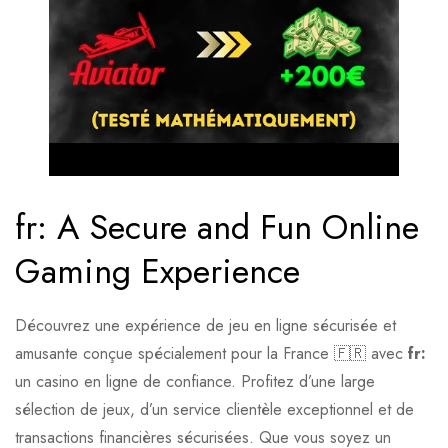
fr: A Secure and Fun Online
Gaming Experience
Découvrez une expérience de jeu en ligne sécurisée et
amusante conçue spécialement pour la France 🇫🇷 avec
fr:
un casino en ligne de confiance. Profitez d’une large
sélection de jeux, d’un service clientèle exceptionnel et de
transactions financières sécurisées. Que vous soyez un