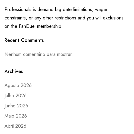
Professionals is demand big date limitations, wager
constraints, or any other restrictions and you will exclusions
on the FanDuel membership
Recent Comments
Nenhum comentário para mostrar.
Archives
Agosto 2026
Julho 2026
Junho 2026
Maio 2026
Abril 2026