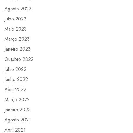
Agosto 2023
Julho 2023
Maio 2023
Março 2023
Janeiro 2023
Outubro 2022
Julho 2022
Junho 2022
Abril 2022
Março 2022
Janeiro 2022
Agosto 2021
Abril 2021