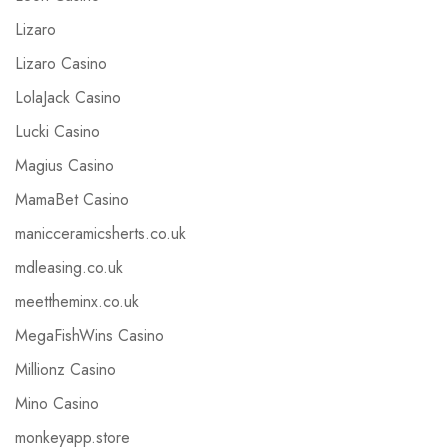
Lizaro
Lizaro Casino
LolaJack Casino
Lucki Casino
Magius Casino
MamaBet Casino
manicceramicsherts.co.uk
mdleasing.co.uk
meettheminx.co.uk
MegaFishWins Casino
Millionz Casino
Mino Casino
monkeyapp.store