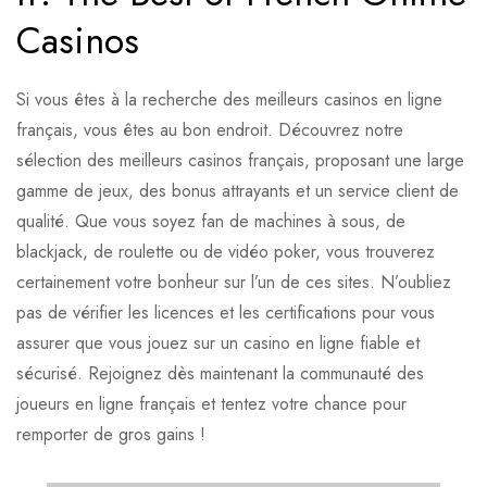
Casinos
Si vous êtes à la recherche des meilleurs casinos en ligne
français, vous êtes au bon endroit. Découvrez notre
sélection des meilleurs casinos français, proposant une large
gamme de jeux, des bonus attrayants et un service client de
qualité. Que vous soyez fan de machines à sous, de
blackjack, de roulette ou de vidéo poker, vous trouverez
certainement votre bonheur sur l’un de ces sites. N’oubliez
pas de vérifier les licences et les certifications pour vous
assurer que vous jouez sur un casino en ligne fiable et
sécurisé. Rejoignez dès maintenant la communauté des
joueurs en ligne français et tentez votre chance pour
remporter de gros gains !