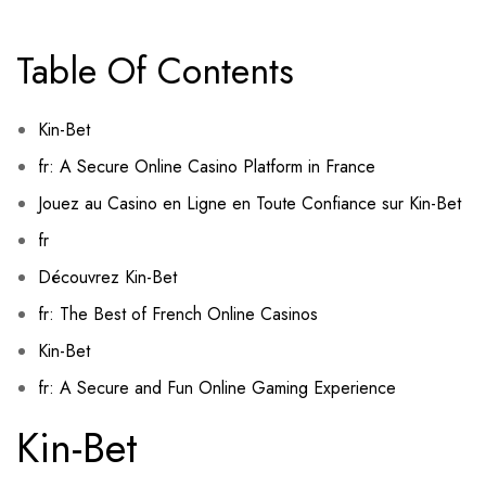
Table Of Contents
Kin-Bet
fr: A Secure Online Casino Platform in France
Jouez au Casino en Ligne en Toute Confiance sur Kin-Bet
fr
Découvrez Kin-Bet
fr: The Best of French Online Casinos
Kin-Bet
fr: A Secure and Fun Online Gaming Experience
Kin-Bet