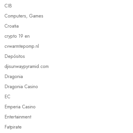
CIB
Computers, Games
Croatia
crypto 19 en
cvwarmtepomp.nl
Depósitos
djisunwaypyramid.com
Dragonia
Dragonia Casino
EC
Emperia Casino
Entertainment
Fatpirate