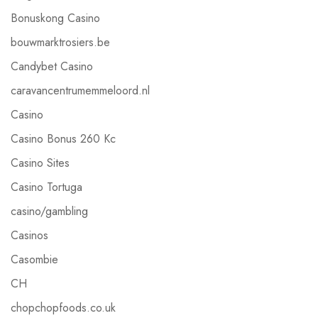
Bonuskong Casino
bouwmarktrosiers.be
Candybet Casino
caravancentrumemmeloord.nl
Casino
Casino Bonus 260 Kc
Casino Sites
Casino Tortuga
casino/gambling
Casinos
Casombie
CH
chopchopfoods.co.uk