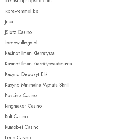
ice-fishing-topslot.com
ixorawemmel.be
Jeux
JSlotz Casino
karenwullings.nl
Kasinot Ilman Kierrätystä
Kasinot Ilman Kierrätysvaatimusta
Kasyno Depozyt Blik
Kasyno Minimalna Wpłata Skrill
Keyzino Casino
Kingmaker Casino
Kult Casino
Kumobet Casino
Leon Casino