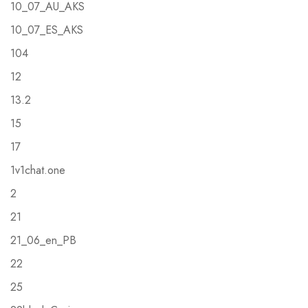
10_07_AU_AKS
10_07_ES_AKS
104
12
13.2
15
17
1v1chat.one
2
21
21_06_en_PB
22
25