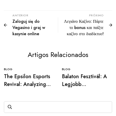
ANTERIOR
PRÓXIMO
Zaloguj się do
Λεγιάνο Καζίνο: Πάρτε
Vegasino i graj w
το bonus και παίξτε
kasynie online
καζίνο στο διαδίκτυο!
Artigos Relacionados
BLOG
BLOG
The Epsilon Esports
Balaton Fesztivál: A
Revival: Analyzing
Legjobb
Their 2018-2019
Lehetőségek a
Run
Szerencsejátékosok
Számára