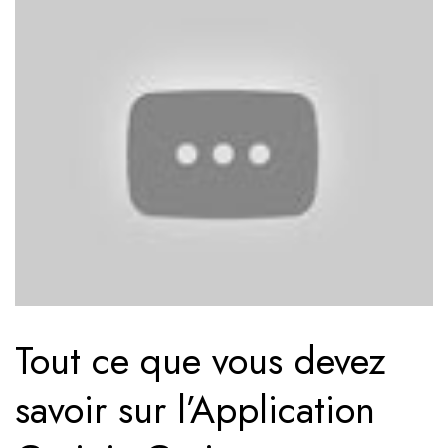
Tout ce que vous devez
savoir sur l’Application