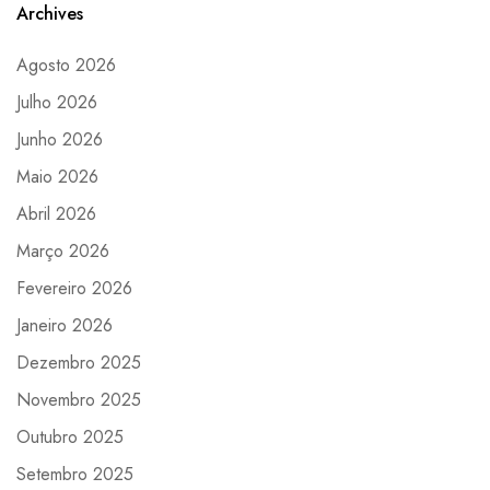
Archives
Agosto 2026
Julho 2026
Junho 2026
Maio 2026
Abril 2026
Março 2026
Fevereiro 2026
Janeiro 2026
Dezembro 2025
Novembro 2025
Outubro 2025
Setembro 2025