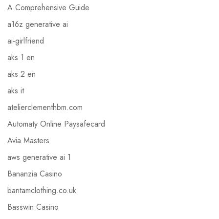
A Comprehensive Guide
a16z generative ai
ai-girlfriend
aks 1 en
aks 2 en
aks it
atelierclementhbm.com
Automaty Online Paysafecard
Avia Masters
aws generative ai 1
Bananzia Casino
bantamclothing.co.uk
Basswin Casino