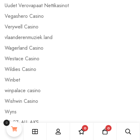
Uudet Verovapaat Nettikasinot
Vegashero Casino
Verywell Casino
vlaanderenmuziek.land
Wagerland Casino
Westace Casino
Wildies Casino
Winbet
winpalace casino
Wishwin Casino
Wyns
XX_07_AU_AKS
0
0
0
yorkshireflowerfarm.co.uk