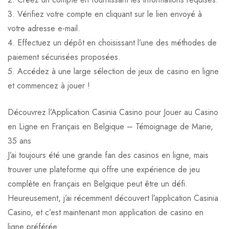
3. Vérifiez votre compte en cliquant sur le lien envoyé à
votre adresse e-mail.
4. Effectuez un dépôt en choisissant l’une des méthodes de
paiement sécurisées proposées.
5. Accédez à une large sélection de jeux de casino en ligne
et commencez à jouer !
Découvrez l’Application Casinia Casino pour Jouer au Casino
en Ligne en Français en Belgique – Témoignage de Marie,
35 ans
J’ai toujours été une grande fan des casinos en ligne, mais
trouver une plateforme qui offre une expérience de jeu
complète en français en Belgique peut être un défi.
Heureusement, j’ai récemment découvert l’application Casinia
Casino, et c’est maintenant mon application de casino en
ligne préférée.