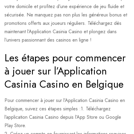
votre domicile et profitez d’une expérience de jeu fluide et
sécurisée. Ne manquez pas non plus les généreux bonus et
promotions offerts aux joueurs réguliers. Téléchargez dès
maintenant l’Application Casinia Casino et plongez dans
l’univers passionnant des casinos en ligne !
Les étapes pour commencer
à jouer sur l’Application
Casinia Casino en Belgique
Pour commencer à jouer sur l’Application Casinia Casino en
Belgique, suivez ces étapes simples :1. Téléchargez
l’application Casinia Casino depuis l’App Store ou Google
Play Store.
2. Créez un compte en fournissant les informations requises.