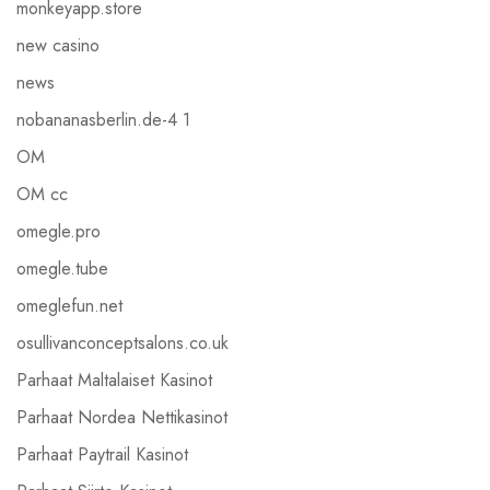
monkeyapp.store
new casino
news
nobananasberlin.de-4 1
OM
OM cc
omegle.pro
omegle.tube
omeglefun.net
osullivanconceptsalons.co.uk
Parhaat Maltalaiset Kasinot
Parhaat Nordea Nettikasinot
Parhaat Paytrail Kasinot