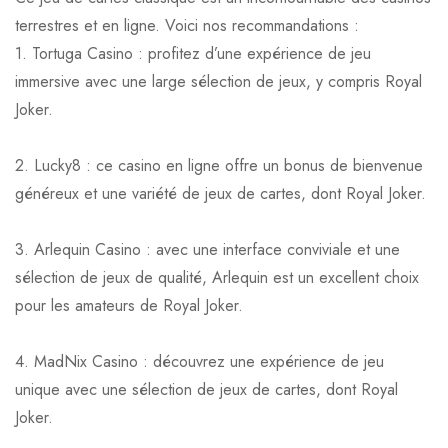
terrestres et en ligne. Voici nos recommandations :
1. Tortuga Casino : profitez d’une expérience de jeu
immersive avec une large sélection de jeux, y compris Royal
Joker.
2. Lucky8 : ce casino en ligne offre un bonus de bienvenue
généreux et une variété de jeux de cartes, dont Royal Joker.
3. Arlequin Casino : avec une interface conviviale et une
sélection de jeux de qualité, Arlequin est un excellent choix
pour les amateurs de Royal Joker.
4. MadNix Casino : découvrez une expérience de jeu
unique avec une sélection de jeux de cartes, dont Royal
Joker.