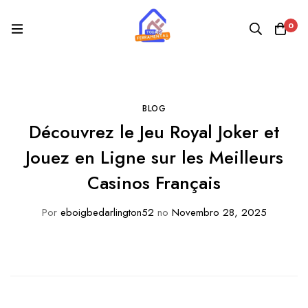
0
BLOG
Découvrez le Jeu Royal Joker et
Jouez en Ligne sur les Meilleurs
Casinos Français
Por
eboigbedarlington52
no
Novembro 28, 2025