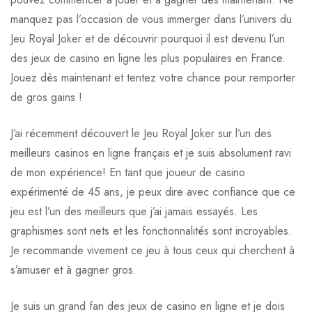
manquez pas l’occasion de vous immerger dans l’univers du
Jeu Royal Joker et de découvrir pourquoi il est devenu l’un
des jeux de casino en ligne les plus populaires en France.
Jouez dès maintenant et tentez votre chance pour remporter
de gros gains !
J’ai récemment découvert le Jeu Royal Joker sur l’un des
meilleurs casinos en ligne français et je suis absolument ravi
de mon expérience! En tant que joueur de casino
expérimenté de 45 ans, je peux dire avec confiance que ce
jeu est l’un des meilleurs que j’ai jamais essayés. Les
graphismes sont nets et les fonctionnalités sont incroyables.
Je recommande vivement ce jeu à tous ceux qui cherchent à
s’amuser et à gagner gros.
Je suis un grand fan des jeux de casino en ligne et je dois