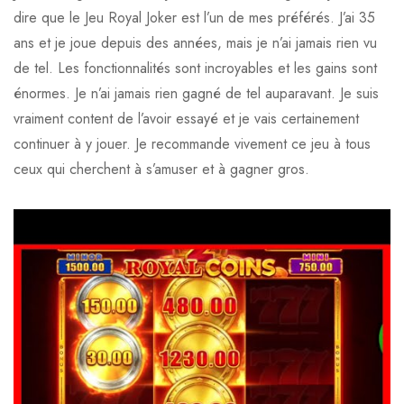
dire que le Jeu Royal Joker est l’un de mes préférés. J’ai 35
ans et je joue depuis des années, mais je n’ai jamais rien vu
de tel. Les fonctionnalités sont incroyables et les gains sont
énormes. Je n’ai jamais rien gagné de tel auparavant. Je suis
vraiment content de l’avoir essayé et je vais certainement
continuer à y jouer. Je recommande vivement ce jeu à tous
ceux qui cherchent à s’amuser et à gagner gros.