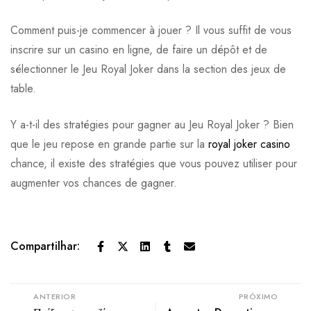
Comment puis-je commencer à jouer ? Il vous suffit de vous
inscrire sur un casino en ligne, de faire un dépôt et de
sélectionner le Jeu Royal Joker dans la section des jeux de
table.
Y a-t-il des stratégies pour gagner au Jeu Royal Joker ? Bien
que le jeu repose en grande partie sur la
royal joker casino
chance, il existe des stratégies que vous pouvez utiliser pour
augmenter vos chances de gagner.
Compartilhar:
ANTERIOR
PRÓXIMO