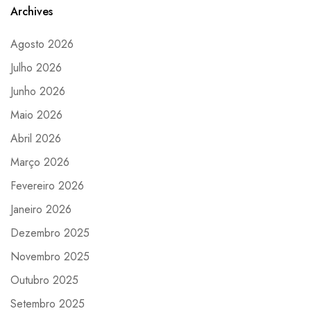
Archives
Agosto 2026
Julho 2026
Junho 2026
Maio 2026
Abril 2026
Março 2026
Fevereiro 2026
Janeiro 2026
Dezembro 2025
Novembro 2025
Outubro 2025
Setembro 2025