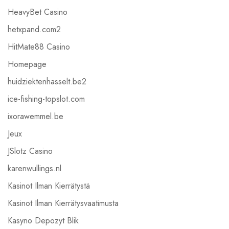
HeavyBet Casino
hetxpand.com2
HitMate88 Casino
Homepage
huidziektenhasselt.be2
ice-fishing-topslot.com
ixorawemmel.be
Jeux
JSlotz Casino
karenwullings.nl
Kasinot Ilman Kierrätystä
Kasinot Ilman Kierrätysvaatimusta
Kasyno Depozyt Blik