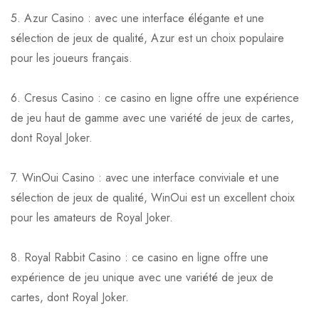
5. Azur Casino : avec une interface élégante et une
sélection de jeux de qualité, Azur est un choix populaire
pour les joueurs français.
6. Cresus Casino : ce casino en ligne offre une expérience
de jeu haut de gamme avec une variété de jeux de cartes,
dont Royal Joker.
7. WinOui Casino : avec une interface conviviale et une
sélection de jeux de qualité, WinOui est un excellent choix
pour les amateurs de Royal Joker.
8. Royal Rabbit Casino : ce casino en ligne offre une
expérience de jeu unique avec une variété de jeux de
cartes, dont Royal Joker.