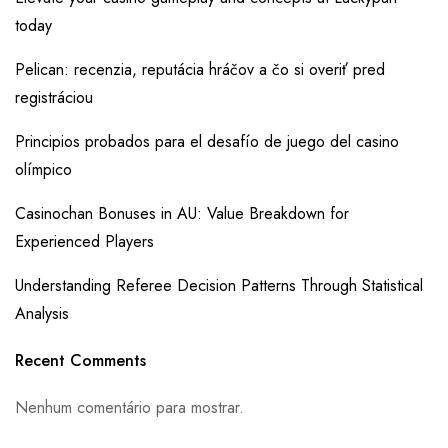
today
Pelican: recenzia, reputácia hráčov a čo si overiť pred
registráciou
Principios probados para el desafío de juego del casino
olímpico
Casinochan Bonuses in AU: Value Breakdown for
Experienced Players
Understanding Referee Decision Patterns Through Statistical
Analysis
Recent Comments
Nenhum comentário para mostrar.