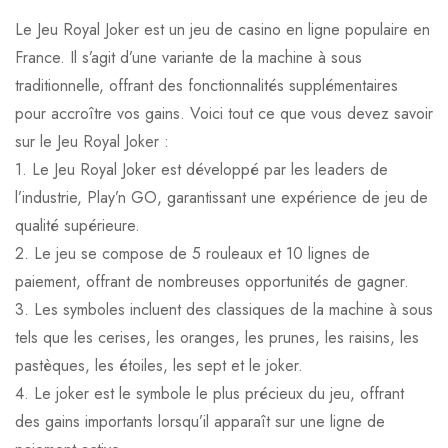
Le Jeu Royal Joker est un jeu de casino en ligne populaire en
France. Il s’agit d’une variante de la machine à sous
traditionnelle, offrant des fonctionnalités supplémentaires
pour accroître vos gains. Voici tout ce que vous devez savoir
sur le Jeu Royal Joker :
1. Le Jeu Royal Joker est développé par les leaders de
l’industrie, Play’n GO, garantissant une expérience de jeu de
qualité supérieure.
2. Le jeu se compose de 5 rouleaux et 10 lignes de
paiement, offrant de nombreuses opportunités de gagner.
3. Les symboles incluent des classiques de la machine à sous
tels que les cerises, les oranges, les prunes, les raisins, les
pastèques, les étoiles, les sept et le joker.
4. Le joker est le symbole le plus précieux du jeu, offrant
des gains importants lorsqu’il apparaît sur une ligne de