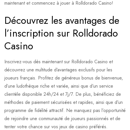
maintenant et commencez à jouer à Rolldorado Casino!
Découvrez les avantages de
l’inscription sur Rolldorado
Casino
Inscrivez-vous dès maintenant sur Rolldorado Casino et
découvrez une multitude d’avantages exclusifs pour les
joueurs français. Profitez de généreux bonus de bienvenue,
d’une ludothèque riche et variée, ainsi que d’un service
clientèle disponible 24h/24 et 7j/7. De plus, bénéficiez de
méthodes de paiement sécurisées et rapides, ainsi que d’un
programme de fidélité attractif. Ne manquez pas l’opportunité
de rejoindre une communauté de joueurs passionnés et de
tenter votre chance sur vos jeux de casino préférés.