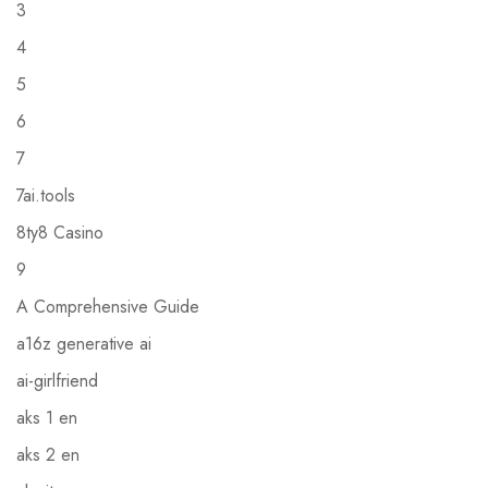
3
4
5
6
7
7ai.tools
8ty8 Casino
9
A Comprehensive Guide
a16z generative ai
ai-girlfriend
aks 1 en
aks 2 en