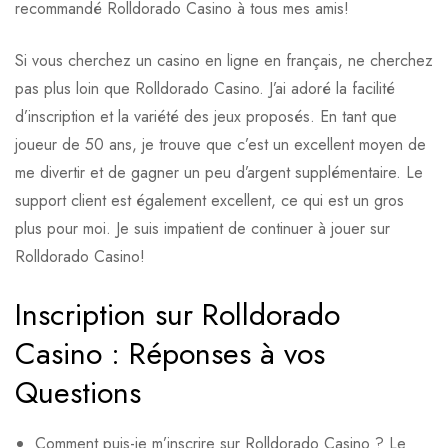
recommandé Rolldorado Casino à tous mes amis!
Si vous cherchez un casino en ligne en français, ne cherchez
pas plus loin que Rolldorado Casino. J’ai adoré la facilité
d’inscription et la variété des jeux proposés. En tant que
joueur de 50 ans, je trouve que c’est un excellent moyen de
me divertir et de gagner un peu d’argent supplémentaire. Le
support client est également excellent, ce qui est un gros
plus pour moi. Je suis impatient de continuer à jouer sur
Rolldorado Casino!
Inscription sur Rolldorado
Casino : Réponses à vos
Questions
Comment puis-je m’inscrire sur Rolldorado Casino ? Le