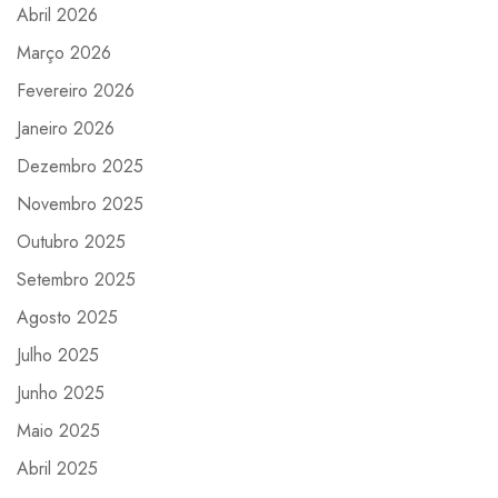
Abril 2026
Março 2026
Fevereiro 2026
Janeiro 2026
Dezembro 2025
Novembro 2025
Outubro 2025
Setembro 2025
Agosto 2025
Julho 2025
Junho 2025
Maio 2025
Abril 2025