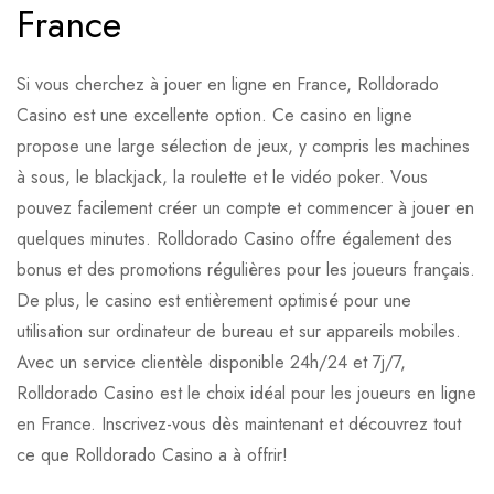
France
Si vous cherchez à jouer en ligne en France, Rolldorado
Casino est une excellente option. Ce casino en ligne
propose une large sélection de jeux, y compris les machines
à sous, le blackjack, la roulette et le vidéo poker. Vous
pouvez facilement créer un compte et commencer à jouer en
quelques minutes. Rolldorado Casino offre également des
bonus et des promotions régulières pour les joueurs français.
De plus, le casino est entièrement optimisé pour une
utilisation sur ordinateur de bureau et sur appareils mobiles.
Avec un service clientèle disponible 24h/24 et 7j/7,
Rolldorado Casino est le choix idéal pour les joueurs en ligne
en France. Inscrivez-vous dès maintenant et découvrez tout
ce que Rolldorado Casino a à offrir!