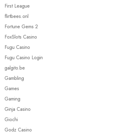
First League
flirtbees.onl
Fortune Gems 2
FoxSlots Casino
Fugu Casino
Fugu Casino Login
galgito.be
Gambling
Games
Gaming
Ginja Casino
Giochi
Godz Casino