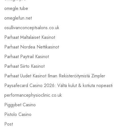
omegle.tube
omeglefun.net
osullivanconceptsalons.co.uk
Parhaat Maltalaiset Kasinot
Parhaat Nordea Nettikasinot
Parhaat Paytrail Kasinot
Parhaat Siirto Kasinot
Parhaat Uudet Kasinot Ilman Rekisteröitymistä Zimpler
Paysafecard Casino 2026: Vältä kulut & kotiuta nopeasti
performancephysioclinic.co.uk
Piggybet Casino
Pistolo Casino
Post