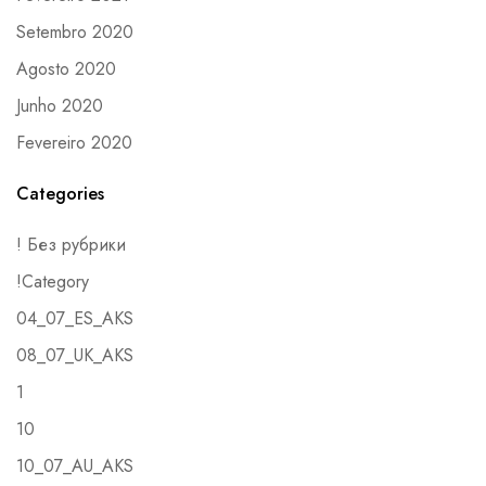
Setembro 2020
Agosto 2020
Junho 2020
Fevereiro 2020
Categories
! Без рубрики
!Category
04_07_ES_AKS
08_07_UK_AKS
1
10
10_07_AU_AKS