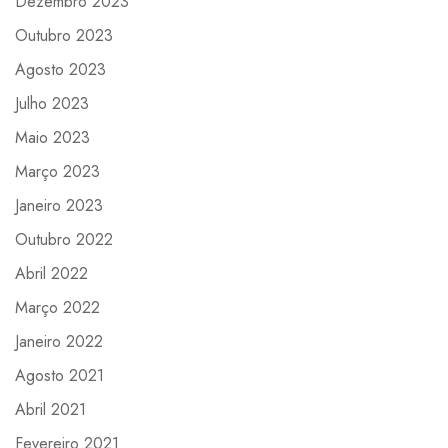
Dezembro 2023
Outubro 2023
Agosto 2023
Julho 2023
Maio 2023
Março 2023
Janeiro 2023
Outubro 2022
Abril 2022
Março 2022
Janeiro 2022
Agosto 2021
Abril 2021
Fevereiro 2021