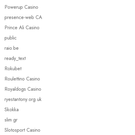
Powerup Casino
presence-web CA
Prince Ali Casino
public
raio.be
ready_text
Rokubet
Roulettino Casino
Royaldogs Casino
ryestantony.org.uk
Skokka
slim gr
Slotosport Casino