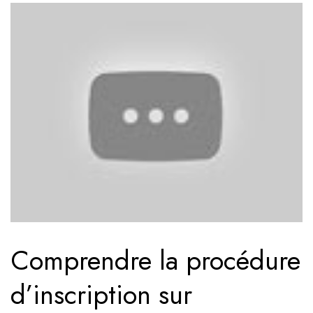
Comprendre la procédure
d’inscription sur