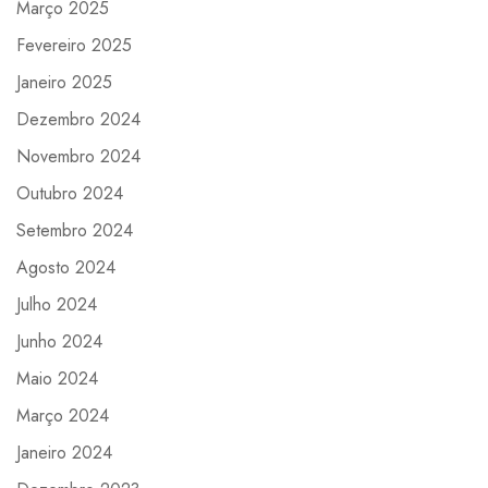
Março 2025
Fevereiro 2025
Janeiro 2025
Dezembro 2024
Novembro 2024
Outubro 2024
Setembro 2024
Agosto 2024
Julho 2024
Junho 2024
Maio 2024
Março 2024
Janeiro 2024