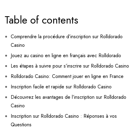
Table of contents
Comprendre la procédure d’inscription sur Rolldorado
Casino
Jouez au casino en ligne en français avec Rolldorado
Les étapes à suivre pour s’inscrire sur Rolldorado Casino
Rolldorado Casino: Comment jouer en ligne en France
Inscription facile et rapide sur Rolldorado Casino
Découvrez les avantages de l’inscription sur Rolldorado
Casino
Inscription sur Rolldorado Casino : Réponses à vos
Questions