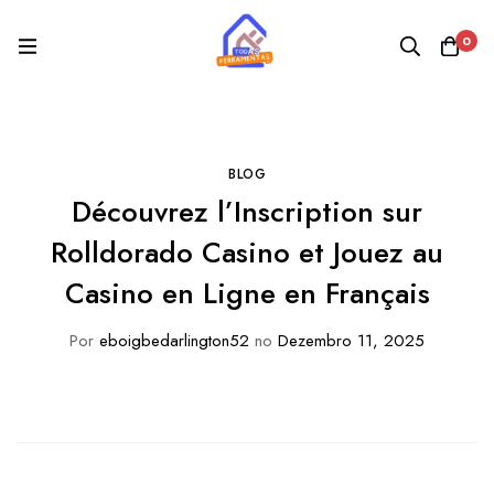
0
BLOG
Découvrez l’Inscription sur
Rolldorado Casino et Jouez au
Casino en Ligne en Français
Por
eboigbedarlington52
no
Dezembro 11, 2025