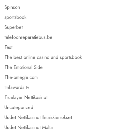
Spinson
sportsbook
Superbet
telefoonreparatiebus.be
Test
The best online casino and sportsbook
The Emotional Side
The-omegle.com
tmfawards.tv
Truelayer Nettikasinot
Uncategorized
Uudet Nettikasinot Ilmaiskierrokset
Uudet Nettikasinot Malta