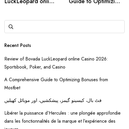
LuckLeopard online
Guide to Optimizing
Casino 2026:
Bonuses from
Sportsbook, Poker,
Mostbet
and Casino
Recent Posts
Review of Bovada LuckLeopard online Casino 2026:
Sportsbook, Poker, and Casino
A Comprehensive Guide to Optimizing Bonuses from
Mostbet
فٹ بال، کیسینو گیمز، پیشکشیں، اور موبائل کھیلیں
Libérer la puissance d’Hercules : une plongée approfondie
dans les fonctionnalités de la marque et l’expérience des