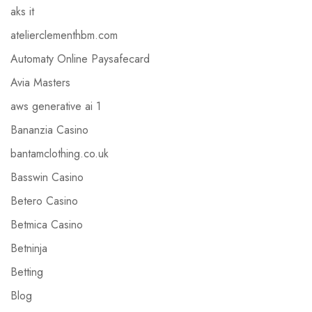
aks it
atelierclementhbm.com
Automaty Online Paysafecard
Avia Masters
aws generative ai 1
Bananzia Casino
bantamclothing.co.uk
Basswin Casino
Betero Casino
Betmica Casino
Betninja
Betting
Blog