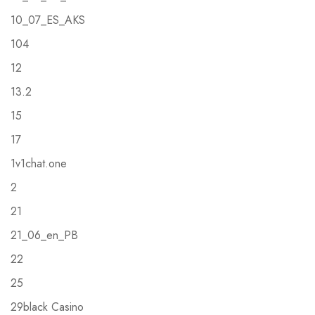
10_07_ES_AKS
104
12
13.2
15
17
1v1chat.one
2
21
21_06_en_PB
22
25
29black Casino