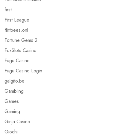
first
First League
flirtbees.onl
Fortune Gems 2
FoxSlots Casino
Fugu Casino
Fugu Casino Login
galgito.be
Gambling
Games
Gaming
Ginja Casino
Giochi