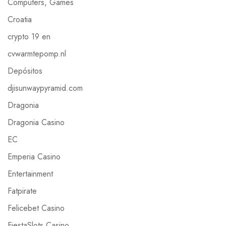
Computers, Games
Croatia
crypto 19 en
cvwarmtepomp.nl
Depósitos
djisunwaypyramid.com
Dragonia
Dragonia Casino
EC
Emperia Casino
Entertainment
Fatpirate
Felicebet Casino
FiestaSlots Casino