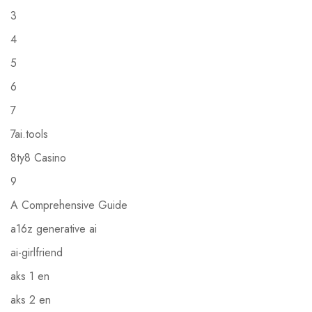
3
4
5
6
7
7ai.tools
8ty8 Casino
9
A Comprehensive Guide
a16z generative ai
ai-girlfriend
aks 1 en
aks 2 en