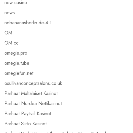
new casino
news
nobananasberlin.de-4 1
OM
OM cc
omegle.pro
omegle.tube
omeglefun.net
osullivanconceptsalons.co.uk
Parhaat Maltalaiset Kasinot
Parhaat Nordea Nettikasinot
Parhaat Paytrail Kasinot
Parhaat Siirto Kasinot