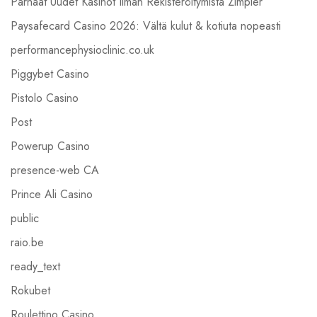
Parhaat Uudet Kasinot Ilman Rekisteröitymistä Zimpler
Paysafecard Casino 2026: Vältä kulut & kotiuta nopeasti
performancephysioclinic.co.uk
Piggybet Casino
Pistolo Casino
Post
Powerup Casino
presence-web CA
Prince Ali Casino
public
raio.be
ready_text
Rokubet
Roulettino Casino