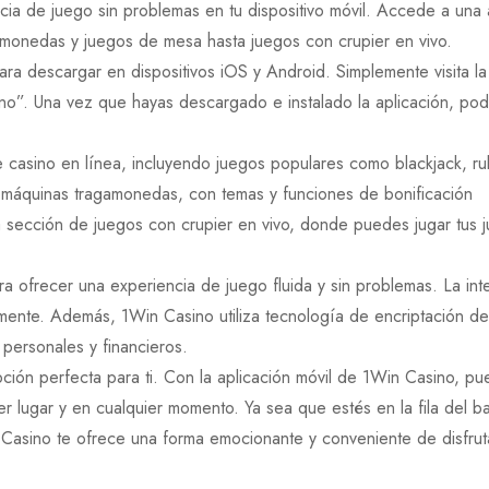
cia de juego sin problemas en tu dispositivo móvil. Accede a una 
monedas y juegos de mesa hasta juegos con crupier en vivo.
ara descargar en dispositivos iOS y Android. Simplemente visita la
ino”. Una vez que hayas descargado e instalado la aplicación, pod
casino en línea, incluyendo juegos populares como blackjack, rul
 máquinas tragamonedas, con temas y funciones de bonificación
sección de juegos con crupier en vivo, donde puedes jugar tus 
a ofrecer una experiencia de juego fluida y sin problemas. La int
idamente. Además, 1Win Casino utiliza tecnología de encriptación de
 personales y financieros.
pción perfecta para ti. Con la aplicación móvil de 1Win Casino, p
ier lugar y en cualquier momento. Ya sea que estés en la fila del b
Casino te ofrece una forma emocionante y conveniente de disfrut