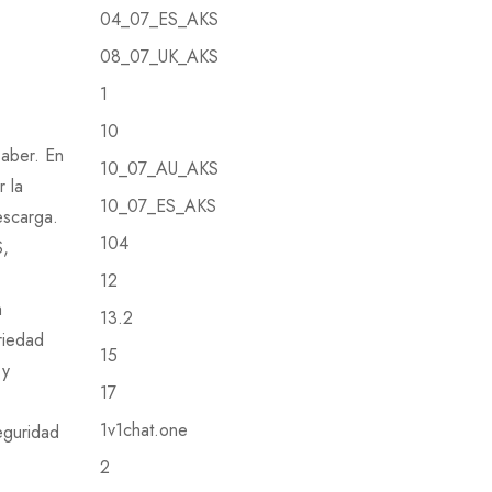
04_07_ES_AKS
08_07_UK_AKS
1
10
saber. En
10_07_AU_AKS
r la
10_07_ES_AKS
escarga.
104
S,
12
a
13.2
riedad
15
 y
17
1v1chat.one
eguridad
2