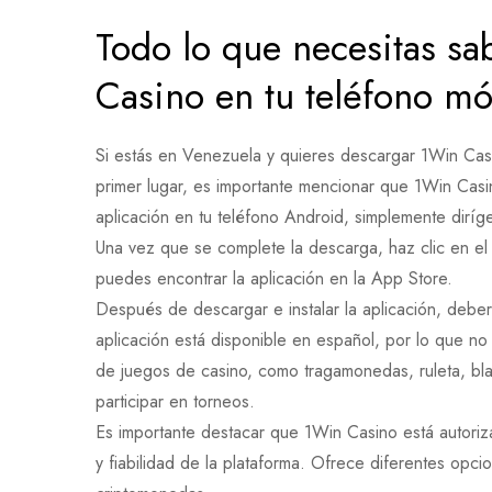
Todo lo que necesitas sa
Casino en tu teléfono mó
Si estás en Venezuela y quieres descargar 1Win Casi
primer lugar, es importante mencionar que 1Win Casin
aplicación en tu teléfono Android, simplemente diríge
Una vez que se complete la descarga, haz clic en el a
puedes encontrar la aplicación en la App Store.
Después de descargar e instalar la aplicación, deberá
aplicación está disponible en español, por lo que n
de juegos de casino, como tragamonedas, ruleta, bla
participar en torneos.
Es importante destacar que 1Win Casino está autoriz
y fiabilidad de la plataforma. Ofrece diferentes opci