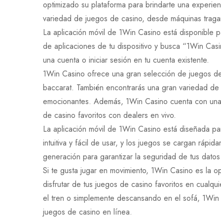
optimizado su plataforma para brindarte una experien
variedad de juegos de casino, desde máquinas traga
La aplicación móvil de 1Win Casino está disponible p
de aplicaciones de tu dispositivo y busca “1Win Cas
una cuenta o iniciar sesión en tu cuenta existente.
1Win Casino ofrece una gran selección de juegos de 
baccarat. También encontrarás una gran variedad de
emocionantes. Además, 1Win Casino cuenta con una 
de casino favoritos con dealers en vivo.
La aplicación móvil de 1Win Casino está diseñada par
intuitiva y fácil de usar, y los juegos se cargan ráp
generación para garantizar la seguridad de tus datos
Si te gusta jugar en movimiento, 1Win Casino es la o
disfrutar de tus juegos de casino favoritos en cualqu
el tren o simplemente descansando en el sofá, 1Win 
juegos de casino en línea.