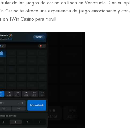
frutar de los juegos de casino en línea en Venezuela. Con su apl
1Win Casino te ofrece una experiencia de juego emocionante y con
ar en 1Win Casino para móvil!