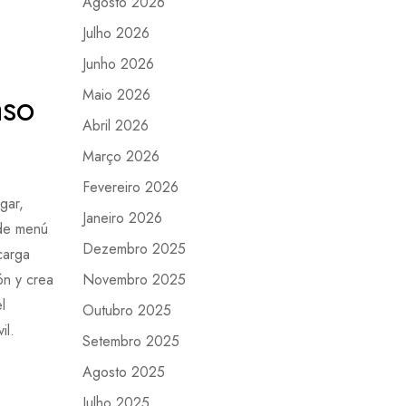
Agosto 2026
Julho 2026
Junho 2026
aso
Maio 2026
Abril 2026
Março 2026
Fevereiro 2026
gar,
Janeiro 2026
 de menú
Dezembro 2025
carga
ón y crea
Novembro 2025
l
Outubro 2025
il.
Setembro 2025
Agosto 2025
Julho 2025