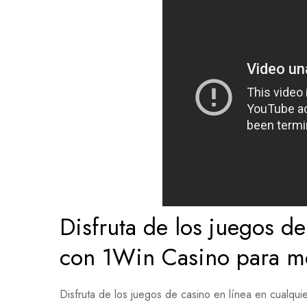
Disfruta de los juegos de
con 1Win Casino para mó
Disfruta de los juegos de casino en línea en cualqu