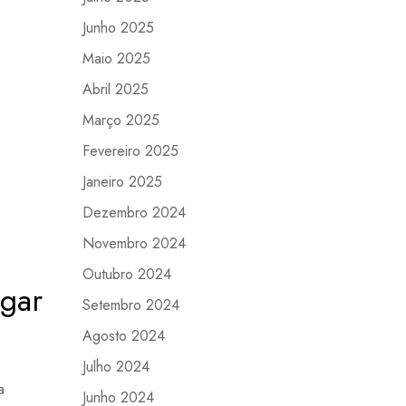
Junho 2025
Maio 2025
Abril 2025
Março 2025
Fevereiro 2025
Janeiro 2025
Dezembro 2024
Novembro 2024
Outubro 2024
ugar
Setembro 2024
Agosto 2024
Julho 2024
a
Junho 2024