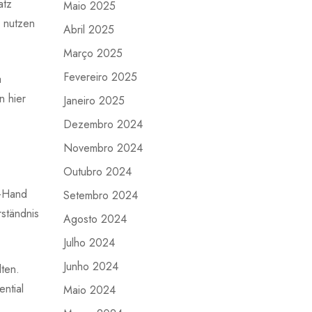
atz
Maio 2025
u nutzen
Abril 2025
Março 2025
Fevereiro 2025
a
n hier
Janeiro 2025
Dezembro 2024
Novembro 2024
Outubro 2024
w-Hand
Setembro 2024
rständnis
Agosto 2024
Julho 2024
Junho 2024
lten.
ntial
Maio 2024