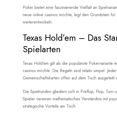
Poker bietet eine faszinierende Vielfalt an Spielvari
neue online casinos möchte, legt den Grundstein für l
weiterentwickeln.
Texas Hold’em – Das Sta
Spielarten
Texas Hold’em gilt als die populärste Pokervariante w
casinos möchte. Die Regeln sind relativ simpel: Jeder
Gemeinschaftskarten offen auf dem Tisch ausgeteilt
Die Spielrunden gliedern sich in Preflop, Flop, Turn 
Spieler vereinen mathematisches Verständnis mit psy
strategische Vorteile am Tisch.