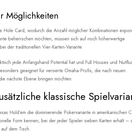
 Möglichkeiten
he Hole Card, wodurch die Anzahl möglicher Kombinationen expone
ariante beherrschen möchten, müssen sich auf noch höherwertige
ei der traditionellen Vier-Karten-Variante.
raktisch jede Anfangshand Potential hat und Full Houses und Nutflu
 besonders geeignet für versierte Omaha-Profis, die nach neuen
 die nächste Ebene bringen möchten.
sätzliche klassische Spielvaria
exas Hold’em die dominierende Pokervariante in amerikanischen C
tionelle Form kennen, bei der jeder Spieler sieben Karten erhält – 
 auf dem Tisch.