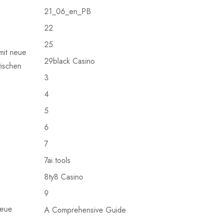
21_06_en_PB
22
25
mit neue
29black Casino
tischen
3
4
5
6
7
7ai.tools
8ty8 Casino
9
neue
A Comprehensive Guide