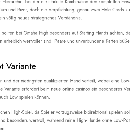
r-Hierarchie, bei der die stärkste Kombination den kompletten Eins
 Turn und River, doch die Verpflichtung, genau zwei Hole Cards z
in völlig neues strategisches Verständnis.
n, sollten bei Omaha High besonders auf Starting Hands achten, d
n erheblich wertvoller sind. Paare und unverbundene Karten büße
t Variante
und der niedrigsten qualifizierten Hand verteilt, wobei eine Lo
se Variante erfordert beim neue online casinos ein besonderes Ve
auch Low spielen können.
schen High-Spiel, da Spieler vorzugsweise bidirektional spielen sol
ind besonders wertvoll, während reine High-Hände ohne Low-Pote
en.