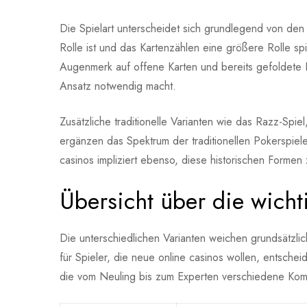
Die Spielart unterscheidet sich grundlegend von den
Rolle ist und das Kartenzählen eine größere Rolle sp
Augenmerk auf offene Karten und bereits gefoldete 
Ansatz notwendig macht.
Zusätzliche traditionelle Varianten wie das Razz-Spi
ergänzen das Spektrum der traditionellen Pokerspiele
casinos impliziert ebenso, diese historischen Formen
Übersicht über die wicht
Die unterschiedlichen Varianten weichen grundsätzlich
für Spieler, die neue online casinos wollen, entschei
die vom Neuling bis zum Experten verschiedene Kom