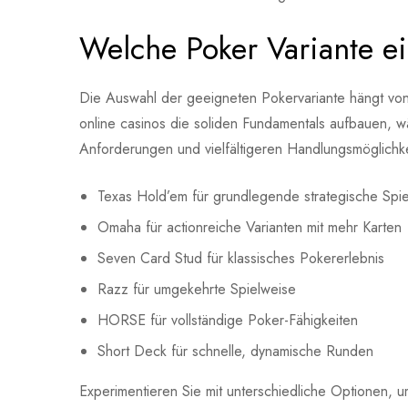
Welche Poker Variante ei
Die Auswahl der geeigneten Pokervariante hängt von
online casinos die soliden Fundamentals aufbauen, wä
Anforderungen und vielfältigeren Handlungsmöglichke
Texas Hold’em für grundlegende strategische Spi
Omaha für actionreiche Varianten mit mehr Karten
Seven Card Stud für klassisches Pokererlebnis
Razz für umgekehrte Spielweise
HORSE für vollständige Poker-Fähigkeiten
Short Deck für schnelle, dynamische Runden
Experimentieren Sie mit unterschiedliche Optionen, 