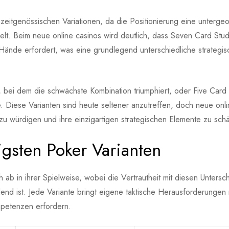
 zeitgenössischen Variationen, da die Positionierung eine unterge
ielt. Beim neue online casinos wird deutlich, dass Seven Card Stu
Hände erfordert, was eine grundlegend unterschiedliche strategi
el, bei dem die schwächste Kombination triumphiert, oder Five Car
. Diese Varianten sind heute seltener anzutreffen, doch neue onl
 zu würdigen und ihre einzigartigen strategischen Elemente zu sch
igsten Poker Varianten
 ab in ihrer Spielweise, wobei die Vertrautheit mit diesen Untersc
dend ist. Jede Variante bringt eigene taktische Herausforderungen m
petenzen erfordern.