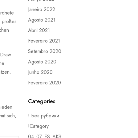
Janeiro 2022
ordnete
Agosto 2021
d großes
schen
Abril 2021
Fevereiro 2021
Setembro 2020
d Draw
Agosto 2020
ine
ätzen.
Junho 2020
Fevereiro 2020
Categories
hieden
it sich,
! Без рубрики
!Category
04_07_ES_AKS