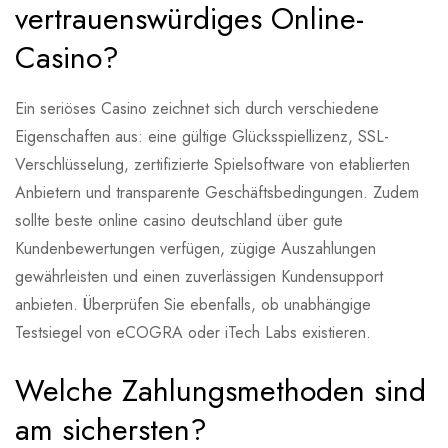
vertrauenswürdiges Online-
Casino?
Ein seriöses Casino zeichnet sich durch verschiedene
Eigenschaften aus: eine gültige Glücksspiellizenz, SSL-
Verschlüsselung, zertifizierte Spielsoftware von etablierten
Anbietern und transparente Geschäftsbedingungen. Zudem
sollte beste online casino deutschland über gute
Kundenbewertungen verfügen, zügige Auszahlungen
gewährleisten und einen zuverlässigen Kundensupport
anbieten. Überprüfen Sie ebenfalls, ob unabhängige
Testsiegel von eCOGRA oder iTech Labs existieren.
Welche Zahlungsmethoden sind
am sichersten?