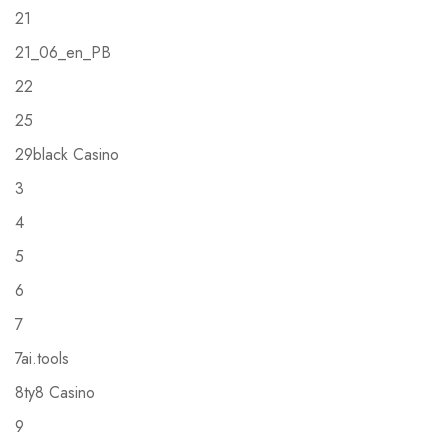
21
21_06_en_PB
22
25
29black Casino
3
4
5
6
7
7ai.tools
8ty8 Casino
9