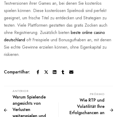
Testversionen ihrer Games an, bei denen Sie kostenlos
spielen können. Diese kostenlosen Spielmodi sind perfekt
geeignet, um frische Titel zu entdecken und Strategien zu
testen. Viele Plattformen gestatten das gratis Zocken auch
ohne Registrierung. Zusätzlich bieten
beste online casino
deutschland
oft Freispiele und Bonusguthaben an, mit denen
Sie echte Gewinne erzielen können, ohne Eigenkapital zu
riskieren.
Compartilhar:
ANTERIOR
PRÓXIMO
Warum Spielende
Wie RTP und
angesichts von
Volatilität Ihre
Verlusten
Erfolgschancen an
weiterspielen und