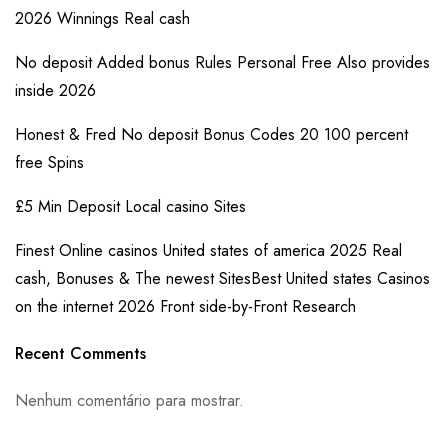
2026 Winnings Real cash
No deposit Added bonus Rules Personal Free Also provides
inside 2026
Honest & Fred No deposit Bonus Codes 20 100 percent
free Spins
£5 Min Deposit Local casino Sites
Finest Online casinos United states of america 2025 Real
cash, Bonuses & The newest SitesBest United states Casinos
on the internet 2026 Front side-by-Front Research
Recent Comments
Nenhum comentário para mostrar.