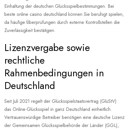
Einhaltung der deutschen Glücksspielbestimmungen. Bei
beste online casino deutschland können Sie beruhigt spielen,
da häufige Überprüfungen durch externe Kontrollstellen die
Zuverlässigkeit bestätigen.
Lizenzvergabe sowie
rechtliche
Rahmenbedingungen in
Deutschland
Seit Juli 2021 regelt der Glücksspielstaatsvertrag (GlüStV)
das Online-Glücksspiel in ganz Deutschland einheitlich.
Vertrauenswürdige Betreiber benötigen eine deutsche Lizenz
der Gemeinsamen Glücksspielbehörde der Länder (GGL),