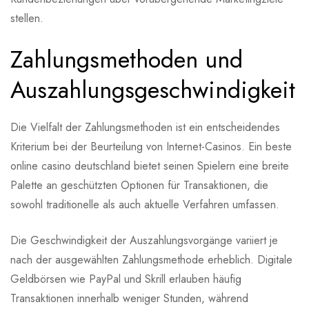
stellen.
Zahlungsmethoden und
Auszahlungsgeschwindigkeit
Die Vielfalt der Zahlungsmethoden ist ein entscheidendes
Kriterium bei der Beurteilung von Internet-Casinos. Ein beste
online casino deutschland bietet seinen Spielern eine breite
Palette an geschützten Optionen für Transaktionen, die
sowohl traditionelle als auch aktuelle Verfahren umfassen.
Die Geschwindigkeit der Auszahlungsvorgänge variiert je
nach der ausgewählten Zahlungsmethode erheblich. Digitale
Geldbörsen wie PayPal und Skrill erlauben häufig
Transaktionen innerhalb weniger Stunden, während