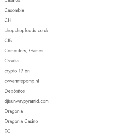
Casinos
Casombie
CH
chopchopfoods.co.uk
CIB
Computers, Games
Croatia
crypto 19 en
cvwarmtepomp.nl
Depósitos
djisunwaypyramid.com
Dragonia
Dragonia Casino
EC