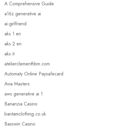
A Comprehensive Guide
a16z generative ai
ai-girlfriend
aks 1 en
aks 2 en
aks it
atelierclementhbm.com
Automaty Online Paysafecard
Avia Masters
aws generative ai 1
Bananzia Casino
bantamclothing.co.uk
Basswin Casino