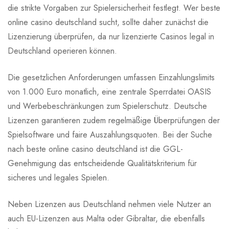
die strikte Vorgaben zur Spielersicherheit festlegt. Wer beste
online casino deutschland sucht, sollte daher zunächst die
Lizenzierung überprüfen, da nur lizenzierte Casinos legal in
Deutschland operieren können.
Die gesetzlichen Anforderungen umfassen Einzahlungslimits
von 1.000 Euro monatlich, eine zentrale Sperrdatei OASIS
und Werbebeschränkungen zum Spielerschutz. Deutsche
Lizenzen garantieren zudem regelmäßige Überprüfungen der
Spielsoftware und faire Auszahlungsquoten. Bei der Suche
nach beste online casino deutschland ist die GGL-
Genehmigung das entscheidende Qualitätskriterium für
sicheres und legales Spielen.
Neben Lizenzen aus Deutschland nehmen viele Nutzer an
auch EU-Lizenzen aus Malta oder Gibraltar, die ebenfalls