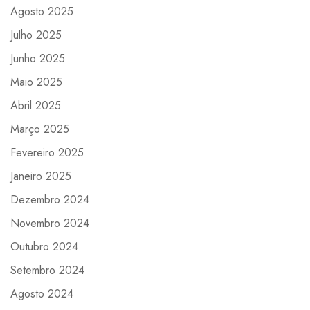
Agosto 2025
Julho 2025
Junho 2025
Maio 2025
Abril 2025
Março 2025
Fevereiro 2025
Janeiro 2025
Dezembro 2024
Novembro 2024
Outubro 2024
Setembro 2024
Agosto 2024