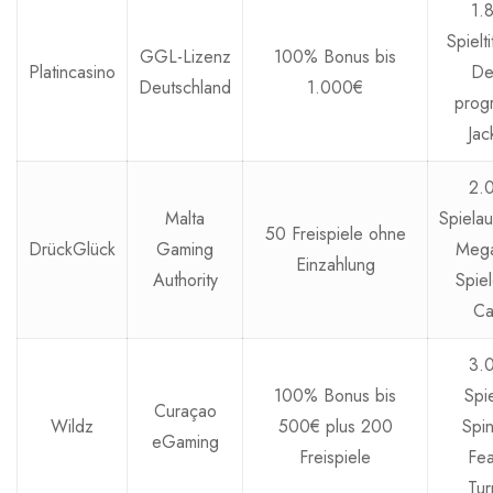
1.
Spielti
GGL-Lizenz
100% Bonus bis
Platincasino
De
Deutschland
1.000€
prog
Jac
2.
Malta
Spiela
50 Freispiele ohne
DrückGlück
Gaming
Meg
Einzahlung
Authority
Spiel
Ca
3.
100% Bonus bis
Spie
Curaçao
Wildz
500€ plus 200
Spi
eGaming
Freispiele
Fea
Tur