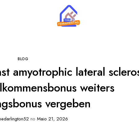
BLOG
st amyotrophic lateral sclero
llkommensbonus weiters
ngsbonus vergeben
edarlington52
no
Maio 21, 2026