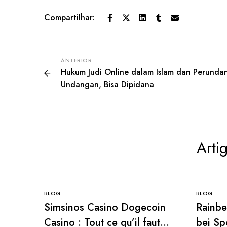
Compartilhar:
ANTERIOR
Hukum Judi Online dalam Islam dan Perunda
Undangan, Bisa Dipidana
Arti
BLOG
BLOG
Simsinos Casino Dogecoin
Rainbe
Casino : Tout ce qu’il faut
bei Sp