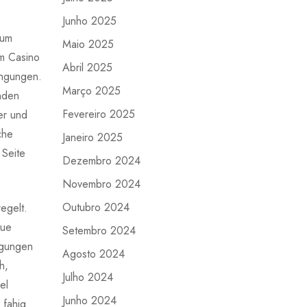
Junho 2025
zum
Maio 2025
om Casino
Abril 2025
ingungen.
Março 2025
nden
Fevereiro 2025
er und
che
Janeiro 2025
 Seite
Dezembro 2024
Novembro 2024
Outubro 2024
egelt.
aue
Setembro 2024
ngungen
Agosto 2024
h,
Julho 2024
el
Junho 2024
 fahig