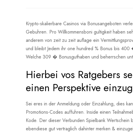
Krypto-skalierbare Casinos via Bonusangeboten verle
Gebuhren. Pro Willkommensboni gultigkeit haben se
anderem von zeit zu zeit auflage ein Vermittlungspro
und bleibt Jedem ihr one hundred % Bonus bis 400 � 
Welche 309 � Bonusguthaben und beherrschen unter 
Hierbei vos Ratgebers se
einen Perspektive einzu
Sei eres in der Anmeldung oder Einzahlung, dies kan
Promotions-Codes auffuhren. Inside einen Teilnahm
Kode. Der dieser Verbunden Spielbank Wertschein b
ebendiese gut vertraglich dahinter merken & einzuge