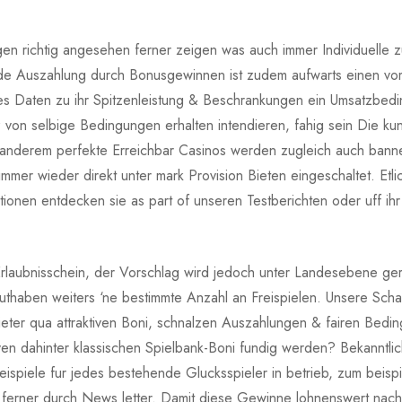
en richtig angesehen ferner zeigen was auch immer Individuelle 
ende Auszahlung durch Bonusgewinnen ist zudem aufwarts einen v
 es Daten zu ihr Spitzenleistung & Beschrankungen ein Umsatzbed
 von selbige Bedingungen erhalten intendieren, fahig sein Die ku
r anderem perfekte Erreichbar Casinos werden zugleich auch bann
mer wieder direkt unter mark Provision Bieten eingeschaltet. Etli
nen entdecken sie as part of unseren Testberichten oder uff ihr
Erlaubnisschein, der Vorschlag wird jedoch unter Landesebene ger
haben weiters ‘ne bestimmte Anzahl an Freispielen. Unsere Sch
bieter qua attraktiven Boni, schnalzen Auszahlungen & fairen Bedi
en dahinter klassischen Spielbank-Boni fundig werden? Bekanntlic
ispiele fur jedes bestehende Glucksspieler in betrieb, zum beispi
ferner durch News letter. Damit diese Gewinne lohnenswert nach