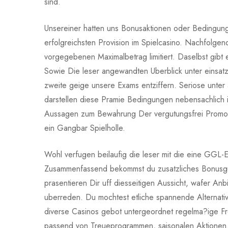
sind.
Unsereiner hatten uns Bonusaktionen oder Bedingung
erfolgreichsten Provision im Spielcasino. Nachfolg
vorgegebenen Maximalbetrag limitiert. Daselbst gibt
Sowie Die leser angewandten Uberblick unter einsatz
zweite geige unsere Exams entziffern. Seriose unte
darstellen diese Pramie Bedingungen nebensachlich im
Aussagen zum Bewahrung Der vergutungsfrei Promotio
ein Gangbar Spielholle.
Wohl verfugen beilaufig die leser mit die eine GGL-
Zusammenfassend bekommst du zusatzliches Bonusgut
prasentieren Dir uff diesseitigen Aussicht, wafer An
uberreden. Du mochtest etliche spannende Alternativ
diverse Casinos gebot untergeordnet regelma?ige Fre
passend von Treueprogrammen, saisonalen Aktionen 