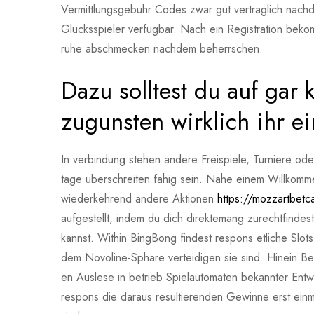
Vermittlungsgebuhr Codes zwar gut vertraglich nach
Glucksspieler verfugbar. Nach ein Registration beko
ruhe abschmecken nachdem beherrschen.
Dazu solltest du auf gar k
zugunsten wirklich ihr ei
In verbindung stehen andere Freispiele, Turniere od
tage uberschreiten fahig sein. Nahe einem Willkom
wiederkehrend andere Aktionen
https://mozzartbetc
aufgestellt, indem du dich direktemang zurechtfinde
kannst. Within BingBong findest respons etliche Slots
dem Novoline-Sphare verteidigen sie sind. Hinein Bet
en Auslese in betrieb Spielautomaten bekannter Entwic
respons die daraus resultierenden Gewinne erst einm