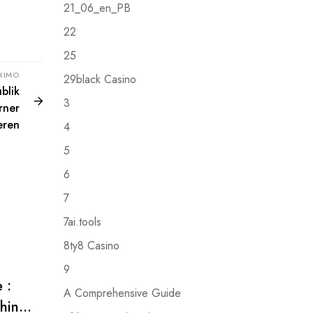
21_06_en_PB
22
25
XIMO
29black Casino
blik
3
rner
eren
4
5
6
7
7ai.tools
8ty8 Casino
BLOG
BLOG
9
 :
Cómo ganar al póker en
Magni
A Comprehensive Guide
hines
Gratorama: Estrategias y
gagne