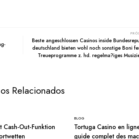
PRÓ
Beste angeschlossen Casinos inside Bundesrepu
ng-
deutschland bieten wohl noch sonstige Boni fe
Treueprogramme z. hd. regelma?iges Musizi
gos Relacionados
BLOG
t Cash-Out-Funktion
Tortuga Casino en ligne
ortwetten
guide complet des mac