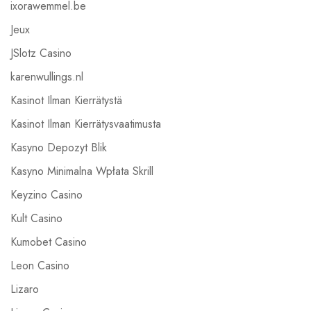
ixorawemmel.be
Jeux
JSlotz Casino
karenwullings.nl
Kasinot Ilman Kierrätystä
Kasinot Ilman Kierrätysvaatimusta
Kasyno Depozyt Blik
Kasyno Minimalna Wpłata Skrill
Keyzino Casino
Kult Casino
Kumobet Casino
Leon Casino
Lizaro