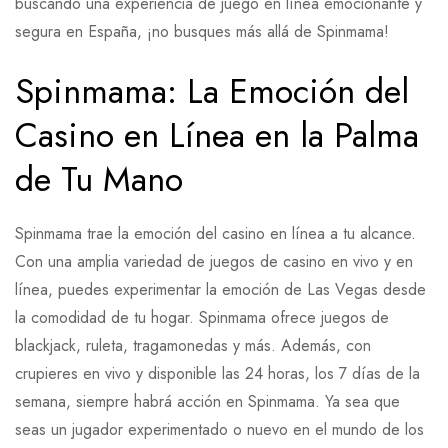
buscando una experiencia de juego en línea emocionante y
segura en España, ¡no busques más allá de Spinmama!
Spinmama: La Emoción del
Casino en Línea en la Palma
de Tu Mano
Spinmama trae la emoción del casino en línea a tu alcance.
Con una amplia variedad de juegos de casino en vivo y en
línea, puedes experimentar la emoción de Las Vegas desde
la comodidad de tu hogar. Spinmama ofrece juegos de
blackjack, ruleta, tragamonedas y más. Además, con
crupieres en vivo y disponible las 24 horas, los 7 días de la
semana, siempre habrá acción en Spinmama. Ya sea que
seas un jugador experimentado o nuevo en el mundo de los