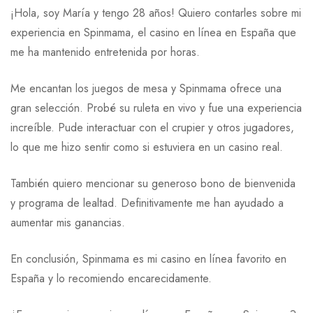
¡Hola, soy María y tengo 28 años! Quiero contarles sobre mi
experiencia en Spinmama, el casino en línea en España que
me ha mantenido entretenida por horas.
Me encantan los juegos de mesa y Spinmama ofrece una
gran selección. Probé su ruleta en vivo y fue una experiencia
increíble. Pude interactuar con el crupier y otros jugadores,
lo que me hizo sentir como si estuviera en un casino real.
También quiero mencionar su generoso bono de bienvenida
y programa de lealtad. Definitivamente me han ayudado a
aumentar mis ganancias.
En conclusión, Spinmama es mi casino en línea favorito en
España y lo recomiendo encarecidamente.