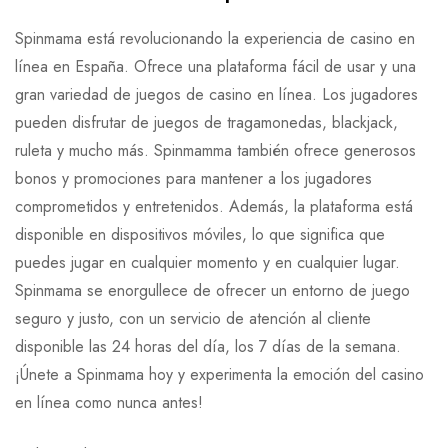
Spinmama está revolucionando la experiencia de casino en
línea en España. Ofrece una plataforma fácil de usar y una
gran variedad de juegos de casino en línea. Los jugadores
pueden disfrutar de juegos de tragamonedas, blackjack,
ruleta y mucho más. Spinmamma también ofrece generosos
bonos y promociones para mantener a los jugadores
comprometidos y entretenidos. Además, la plataforma está
disponible en dispositivos móviles, lo que significa que
puedes jugar en cualquier momento y en cualquier lugar.
Spinmama se enorgullece de ofrecer un entorno de juego
seguro y justo, con un servicio de atención al cliente
disponible las 24 horas del día, los 7 días de la semana.
¡Únete a Spinmama hoy y experimenta la emoción del casino
en línea como nunca antes!