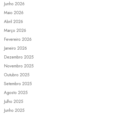
Junho 2026
Maio 2026
Abril 2026
Março 2026
Fevereiro 2026
Janeiro 2026
Dezembro 2025
Novembro 2025
Outubro 2025
Setembro 2025
Agosto 2025
Julho 2025
Junho 2025