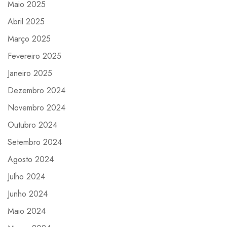
Maio 2025
Abril 2025
Março 2025
Fevereiro 2025
Janeiro 2025
Dezembro 2024
Novembro 2024
Outubro 2024
Setembro 2024
Agosto 2024
Julho 2024
Junho 2024
Maio 2024