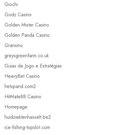
Giochi
Godz Casino
Golden Mister Casino
Golden Panda Casino
Gransino
greysgreenfarm.co.uk
Guias de Jogo e Estratégias
HeavyBet Casino
hetxpand.com2
HitMate88 Casino
Homepage
huidziektenhasselt.be2
ice-fishing-topslot.com