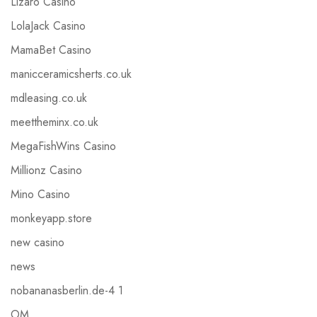
Lizaro Casino
LolaJack Casino
MamaBet Casino
manicceramicsherts.co.uk
mdleasing.co.uk
meettheminx.co.uk
MegaFishWins Casino
Millionz Casino
Mino Casino
monkeyapp.store
new casino
news
nobananasberlin.de-4 1
OM