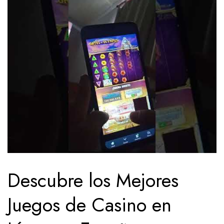
Descubre los Mejores
Juegos de Casino en