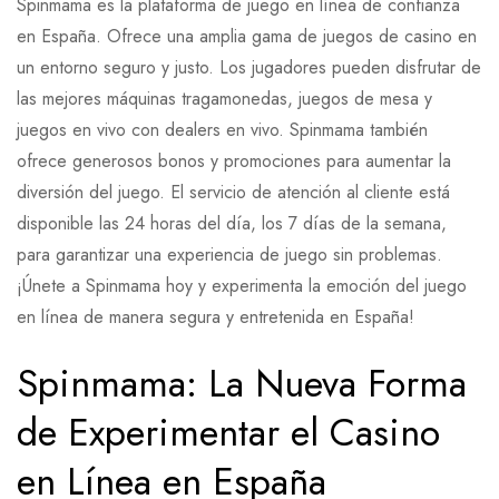
Spinmama es la plataforma de juego en línea de confianza
en España. Ofrece una amplia gama de juegos de casino en
un entorno seguro y justo. Los jugadores pueden disfrutar de
las mejores máquinas tragamonedas, juegos de mesa y
juegos en vivo con dealers en vivo. Spinmama también
ofrece generosos bonos y promociones para aumentar la
diversión del juego. El servicio de atención al cliente está
disponible las 24 horas del día, los 7 días de la semana,
para garantizar una experiencia de juego sin problemas.
¡Únete a Spinmama hoy y experimenta la emoción del juego
en línea de manera segura y entretenida en España!
Spinmama: La Nueva Forma
de Experimentar el Casino
en Línea en España