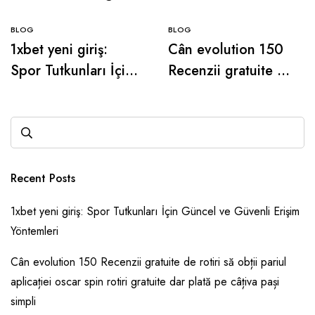
BLOG
BLOG
1xbet yeni giriş:
Cân evolution 150
Spor Tutkunları İçin
Recenzii gratuite de
Güncel ve Güvenli
rotiri să obții pariul
Erişim Yöntemleri
aplicației oscar spin
rotiri gratuite dar
plată pe câțiva pași
simpli
Recent Posts
1xbet yeni giriş: Spor Tutkunları İçin Güncel ve Güvenli Erişim
Yöntemleri
Cân evolution 150 Recenzii gratuite de rotiri să obții pariul
aplicației oscar spin rotiri gratuite dar plată pe câțiva pași
simpli