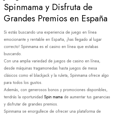
Spinmama y Disfruta de
Grandes Premios en España
Si estás buscando una experiencia de juego en línea
emocionante y rentable en España, ¡has llegado al lugar
correcto! Spinmama es el casino en línea que estabas
buscando.
Con una amplia variedad de juegos de casino en línea,
desde máquinas tragamonedas hasta juegos de mesa
clásicos como el blackjack y la ruleta, Spinmama ofrece algo
para todos los gustos.
Además, con generosos bonos y promociones disponibles,
tendrás la oportunidad
Spin mama
de aumentar tus ganancias
y disfrutar de grandes premios.
Spinmama se enorgullece de ofrecer una plataforma de