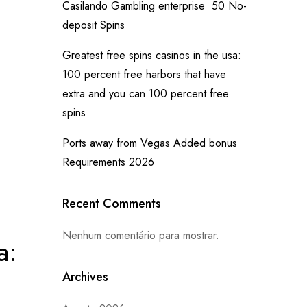
Casilando Gambling enterprise ️ 50 No-
deposit Spins
Greatest free spins casinos in the usa:
100 percent free harbors that have
extra and you can 100 percent free
spins
Ports away from Vegas Added bonus
Requirements 2026
Recent Comments
Nenhum comentário para mostrar.
a:
Archives