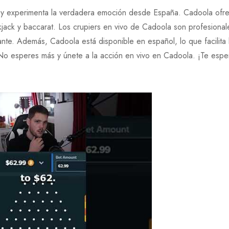
 y experimenta la verdadera emoción desde España. Cadoola ofr
kjack y baccarat. Los crupiers en vivo de Cadoola son profesional
nte. Además, Cadoola está disponible en español, lo que facilita 
 No esperes más y únete a la acción en vivo en Cadoola. ¡Te esp