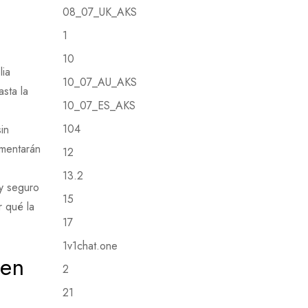
08_07_UK_AKS
1
10
lia
10_07_AU_AKS
sta la
10_07_ES_AKS
104
in
umentarán
12
13.2
 y seguro
15
r qué la
17
1v1chat.one
 en
2
21