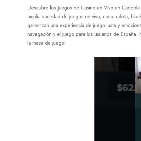
Descubre los Juegos de Casino en Vivo en Cadoola
amplia variedad de juegos en vivo, como ruleta, blac
garantizan una experiencia de juego justa y emociona
navegación y el juego para los usuarios de España.
la mesa de juego!