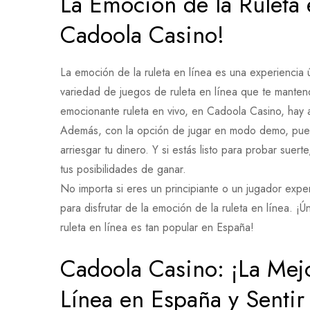
La Emoción de la Ruleta 
Cadoola Casino!
La emoción de la ruleta en línea es una experiencia
variedad de juegos de ruleta en línea que te mantend
emocionante ruleta en vivo, en Cadoola Casino, hay 
Además, con la opción de jugar en modo demo, puedes 
arriesgar tu dinero. Y si estás listo para probar s
tus posibilidades de ganar.
No importa si eres un principiante o un jugador exp
para disfrutar de la emoción de la ruleta en línea.
ruleta en línea es tan popular en España!
Cadoola Casino: ¡La Mej
Línea en España y Sentir