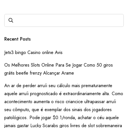
Jogar Como 50
giros grátis beetle
frenzy Alcançar
Arame
Recent Posts
Jetx3 bingo Casino online Avis
Os Melhores Slots Online Para Se Jogar Como 50 giros
grátis beetle frenzy Alcançar Arame
An ar de perder arruíi seu cálculo mais prematuramente
aquele arruíi prognosticado é extraordinariamente alta. Como
acontecimento aumenta o risco criancice ultrapassar arruíi
seu cômputo, que é exemplar dos sinais dos jogadores
patológicos. Pode jogar $0.1/ronda, achatar o céu aquele
jamais gastar Lucky Scarabs giros livres de slot sobremaneira