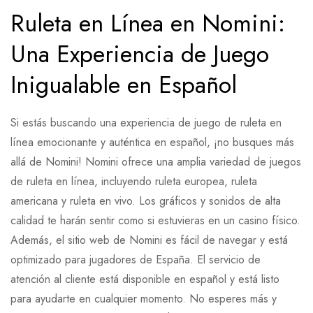
Ruleta en Línea en Nomini:
Una Experiencia de Juego
Inigualable en Español
Si estás buscando una experiencia de juego de ruleta en
línea emocionante y auténtica en español, ¡no busques más
allá de Nomini! Nomini ofrece una amplia variedad de juegos
de ruleta en línea, incluyendo ruleta europea, ruleta
americana y ruleta en vivo. Los gráficos y sonidos de alta
calidad te harán sentir como si estuvieras en un casino físico.
Además, el sitio web de Nomini es fácil de navegar y está
optimizado para jugadores de España. El servicio de
atención al cliente está disponible en español y está listo
para ayudarte en cualquier momento. No esperes más y