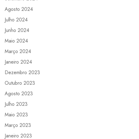
Agosto 2024
Julho 2024
Junho 2024
Maio 2024
Março 2024
Janeiro 2024
Dezembro 2023
Outubro 2023
Agosto 2023
Julho 2023
Maio 2023
Março 2023
Janeiro 2023