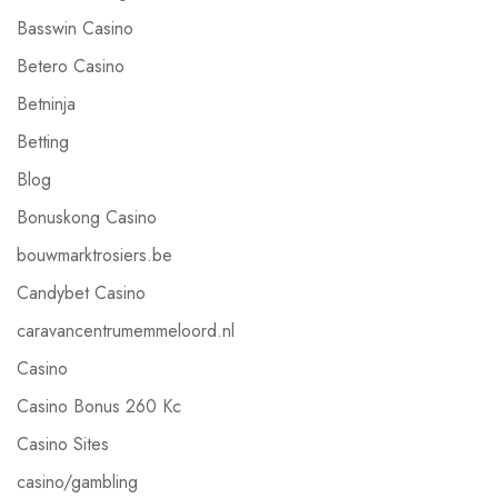
Basswin Casino
Betero Casino
Betninja
Betting
Blog
Bonuskong Casino
bouwmarktrosiers.be
Candybet Casino
caravancentrumemmeloord.nl
Casino
Casino Bonus 260 Kc
Casino Sites
casino/gambling