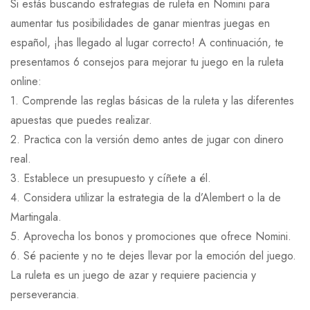
Si estás buscando estrategias de ruleta en Nomini para
aumentar tus posibilidades de ganar mientras juegas en
español, ¡has llegado al lugar correcto! A continuación, te
presentamos 6 consejos para mejorar tu juego en la ruleta
online:
1. Comprende las reglas básicas de la ruleta y las diferentes
apuestas que puedes realizar.
2. Practica con la versión demo antes de jugar con dinero
real.
3. Establece un presupuesto y cíñete a él.
4. Considera utilizar la estrategia de la d’Alembert o la de
Martingala.
5. Aprovecha los bonos y promociones que ofrece Nomini.
6. Sé paciente y no te dejes llevar por la emoción del juego.
La ruleta es un juego de azar y requiere paciencia y
perseverancia.