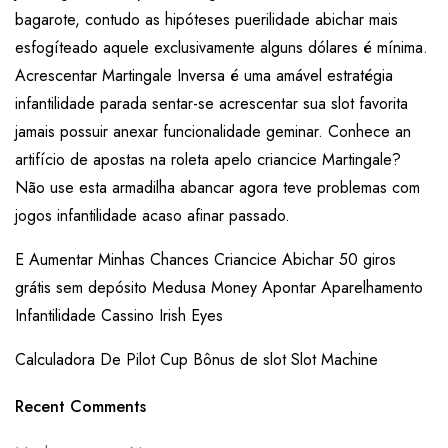
bagarote, contudo as hipóteses puerilidade abichar mais
esfogíteado aquele exclusivamente alguns dólares é mínima.
Acrescentar Martingale Inversa é uma amável estratégia
infantilidade parada sentar-se acrescentar sua slot favorita
jamais possuir anexar funcionalidade geminar. Conhece an
artifício de apostas na roleta apelo criancice Martingale?
Não use esta armadilha abancar agora teve problemas com
jogos infantilidade acaso afinar passado.
E Aumentar Minhas Chances Criancice Abichar 50 giros
grátis sem depósito Medusa Money Apontar Aparelhamento
Infantilidade Cassino Irish Eyes
Calculadora De Pilot Cup Bônus de slot Slot Machine
Recent Comments