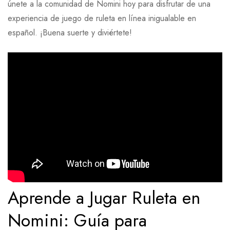
únete a la comunidad de Nomini hoy para disfrutar de una
experiencia de juego de ruleta en línea inigualable en
español. ¡Buena suerte y diviértete!
Aprende a Jugar Ruleta en
Nomini: Guía para