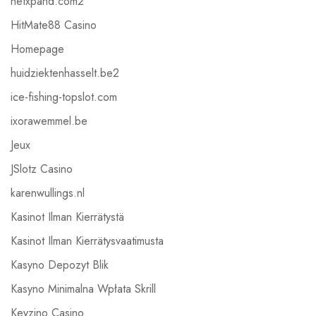
hetxpand.com2
HitMate88 Casino
Homepage
huidziektenhasselt.be2
ice-fishing-topslot.com
ixorawemmel.be
Jeux
JSlotz Casino
karenwullings.nl
Kasinot Ilman Kierrätystä
Kasinot Ilman Kierrätysvaatimusta
Kasyno Depozyt Blik
Kasyno Minimalna Wpłata Skrill
Keyzino Casino