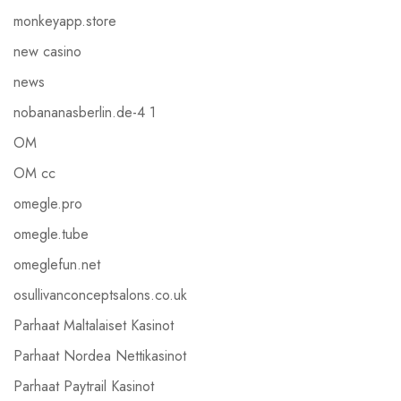
monkeyapp.store
new casino
news
nobananasberlin.de-4 1
OM
OM cc
omegle.pro
omegle.tube
omeglefun.net
osullivanconceptsalons.co.uk
Parhaat Maltalaiset Kasinot
Parhaat Nordea Nettikasinot
Parhaat Paytrail Kasinot