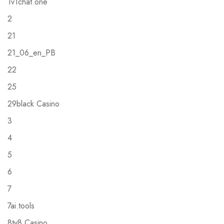
1v1chat.one
2
21
21_06_en_PB
22
25
29black Casino
3
4
5
6
7
7ai.tools
8ty8 Casino