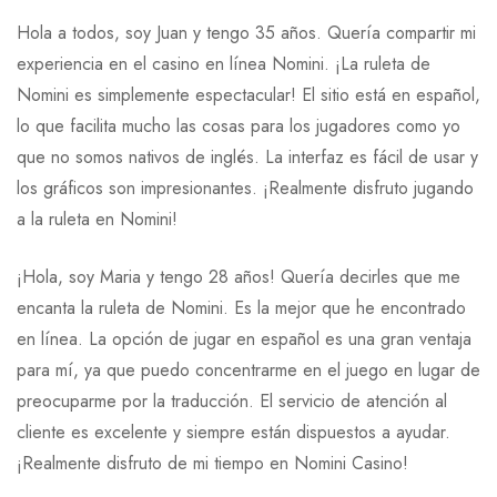
Hola a todos, soy Juan y tengo 35 años. Quería compartir mi
experiencia en el casino en línea Nomini. ¡La ruleta de
Nomini es simplemente espectacular! El sitio está en español,
lo que facilita mucho las cosas para los jugadores como yo
que no somos nativos de inglés. La interfaz es fácil de usar y
los gráficos son impresionantes. ¡Realmente disfruto jugando
a la ruleta en Nomini!
¡Hola, soy Maria y tengo 28 años! Quería decirles que me
encanta la ruleta de Nomini. Es la mejor que he encontrado
en línea. La opción de jugar en español es una gran ventaja
para mí, ya que puedo concentrarme en el juego en lugar de
preocuparme por la traducción. El servicio de atención al
cliente es excelente y siempre están dispuestos a ayudar.
¡Realmente disfruto de mi tiempo en Nomini Casino!