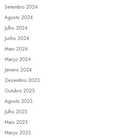
Setembro 2024
Agosto 2024
Julho 2024
Junho 2024
Maio 2024
Março 2024
Janeiro 2024
Dezembro 2023
Outubro 2023
Agosto 2023
Julho 2023
Maio 2023
Março 2023