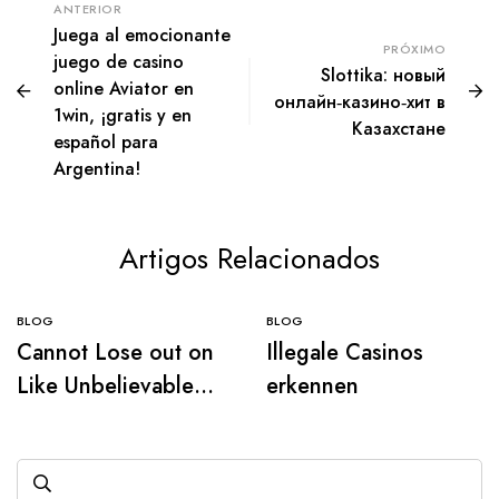
ANTERIOR
Juega al emocionante
PRÓXIMO
juego de casino
Slottika: новый
online Aviator en
онлайн‑казино‑хит в
1win, ¡gratis y en
Казахстане
español para
Argentina!
Artigos Relacionados
BLOG
BLOG
Cannot Lose out on
Illegale Casinos
Like Unbelievable
erkennen
Selling at the Most
useful On-line
casino Sites