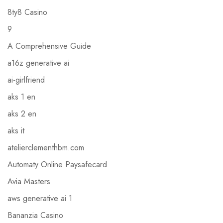
8ty8 Casino
9
A Comprehensive Guide
a16z generative ai
ai-girlfriend
aks 1 en
aks 2 en
aks it
atelierclementhbm.com
Automaty Online Paysafecard
Avia Masters
aws generative ai 1
Bananzia Casino