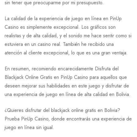
sin tener que preocuparme por mi presupuesto.
La calidad de la experiencia de juego en línea en PinUp
Casino es simplemente excepcional. Los gráficos son
realistas y de alta calidad, y el sonido me hace sentir como si
estuviera en un casino real. También he recibido una
atención al cliente excepcional, lo que es una gran ventaja.
En resumen, recomiendo encarecidamente Disfruta del
Blackjack Online Gratis en PinUp Casino para aquellos que
deseen mejorar sus habilidades en este juego y disfrutar de
una experiencia de juego en línea de alta calidad en Bolivia.
¿Quieres disfrutar del blackjack online gratis en Bolivia?
Prueba PinUp Casino, donde encontrarás una experiencia de
juego en línea sin igual.