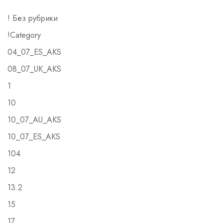
! Без рубрики
!Category
04_07_ES_AKS
08_07_UK_AKS
1
10
10_07_AU_AKS
10_07_ES_AKS
104
12
13.2
15
17