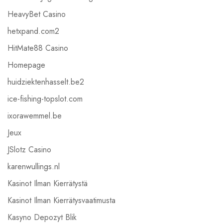
HeavyBet Casino
hetxpand.com2
HitMate88 Casino
Homepage
huidziektenhasselt.be2
ice-fishing-topslot.com
ixorawemmel.be
Jeux
JSlotz Casino
karenwullings.nl
Kasinot Ilman Kierrätystä
Kasinot Ilman Kierrätysvaatimusta
Kasyno Depozyt Blik