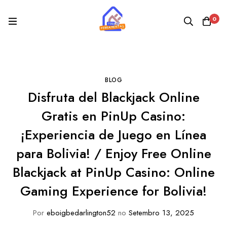
0
BLOG
Disfruta del Blackjack Online
Gratis en PinUp Casino:
¡Experiencia de Juego en Línea
para Bolivia! / Enjoy Free Online
Blackjack at PinUp Casino: Online
Gaming Experience for Bolivia!
Por
eboigbedarlington52
no
Setembro 13, 2025