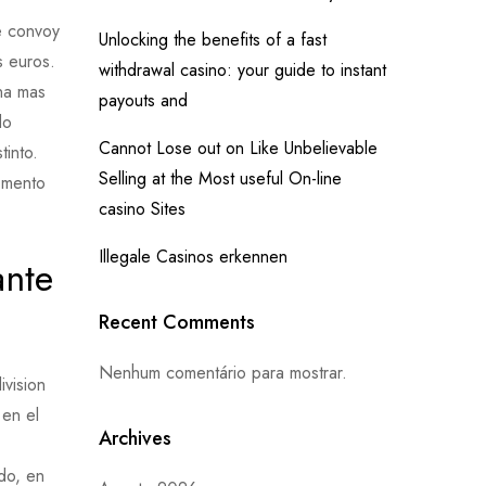
e convoy
Unlocking the benefits of a fast
s euros.
withdrawal casino: your guide to instant
ona mas
payouts and
do
Cannot Lose out on Like Unbelievable
tinto.
Selling at the Most useful On-line
omento
casino Sites
Illegale Casinos erkennen
ante
Recent Comments
Nenhum comentário para mostrar.
ivision
 en el
Archives
do, en