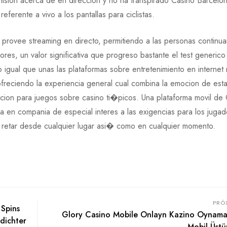
mision acerca de en direccion y no ha transpirado Casino Barcelo
ferente a vivo a los pantallas para ciclistas.
rovee streaming en directo, permitiendo a las personas continuar
iores, un valor significativa que progreso bastante el test generico
igual que unas las plataformas sobre entretenimiento en internet
freciendo la experiencia general cual combina la emocion de est
raccion para juegos sobre casino ti�picos. Una plataforma movil de
a en compania de especial interes a las exigencias para los juga
e retar desde cualquier lugar asi� como en cualquier momento.
PRÓ
 Spins
Glory Casino Mobile Onlayn Kazino Oynam
 dichter
Mobil Üstü