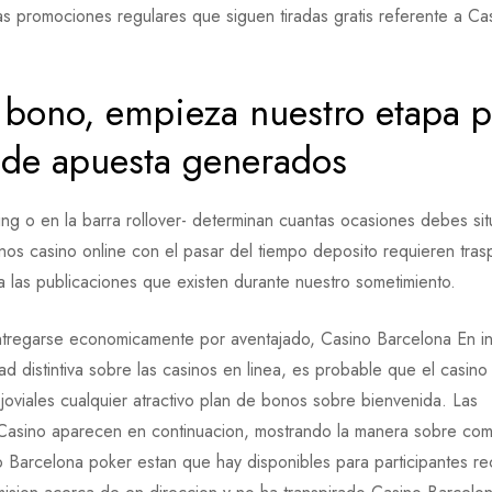
las promociones regulares que siguen tiradas gratis referente a Ca
 bono, empieza nuestro etapa p
s de apuesta generados
ng o en la barra rollover- determinan cuantas ocasiones debes sit
nos casino online con el pasar del tiempo deposito requieren tras
ta las publicaciones que existen durante nuestro sometimiento.
entregarse economicamente por aventajado, Casino Barcelona En in
d distintiva sobre las casinos en linea, es probable que el casino
 joviales cualquier atractivo plan de bonos sobre bienvenida. Las
 Casino aparecen en continuacion, mostrando la manera sobre co
no Barcelona poker estan que hay disponibles para participantes re