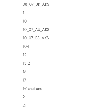
08_07_UK_AKS
1
10
10_07_AU_AKS
10_07_ES_AKS
104
12
13.2
15
17
1v1chat.one
2
21