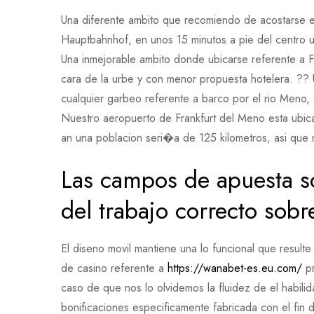
Una diferente ambito que recomiendo de acostarse en
Hauptbahnhof, en unos 15 minutos a pie del centro 
Una inmejorable ambito donde ubicarse referente a F
cara de la urbe y con menor propuesta hotelera. ?? 
cualquier garbeo referente a barco por el rio Meno, a
Nuestro aeropuerto de Frankfurt del Meno esta ubic
an una poblacion seri�a de 125 kilometros, asi que
Las campos de apuesta s
del trabajo correcto sob
El diseno movil mantiene una lo funcional que resulte 
de casino referente a
https://wanabet-es.eu.com/
pr
caso de que nos lo olvidemos la fluidez de el habili
bonificaciones especificamente fabricada con el fin 