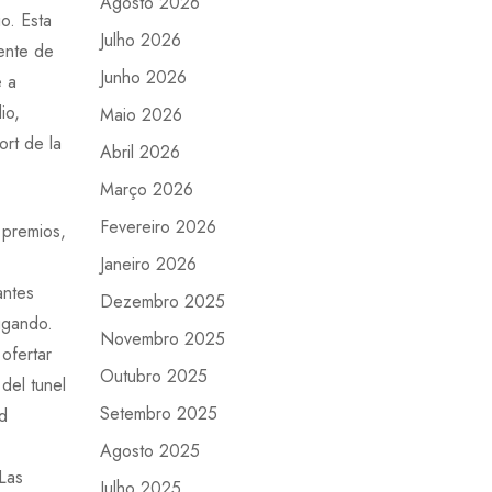
Agosto 2026
o. Esta
Julho 2026
iente de
Junho 2026
e a
io,
Maio 2026
ort de la
Abril 2026
Março 2026
Fevereiro 2026
 premios,
Janeiro 2026
antes
Dezembro 2025
ugando.
Novembro 2025
ofertar
Outubro 2025
del tunel
Setembro 2025
d
Agosto 2025
 Las
Julho 2025