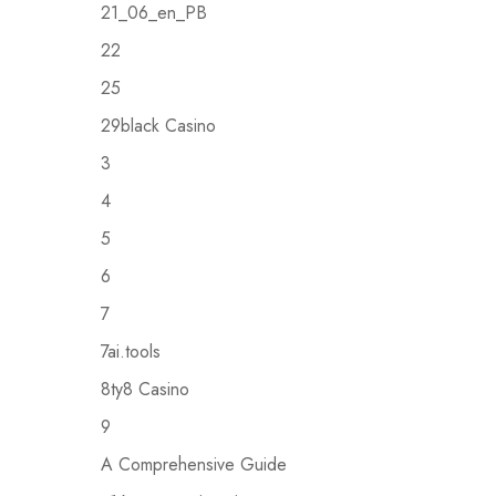
21_06_en_PB
22
25
29black Casino
3
4
5
6
7
7ai.tools
8ty8 Casino
9
A Comprehensive Guide