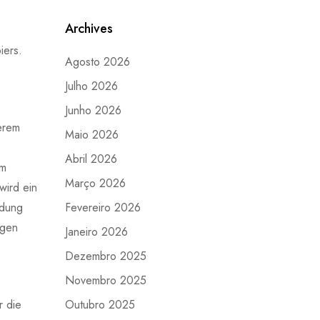
Archives
iers.
Agosto 2026
Julho 2026
Junho 2026
erem
Maio 2026
Abril 2026
em
Março 2026
wird ein
ndung
Fevereiro 2026
ngen
Janeiro 2026
Dezembro 2025
Novembro 2025
r die
Outubro 2025