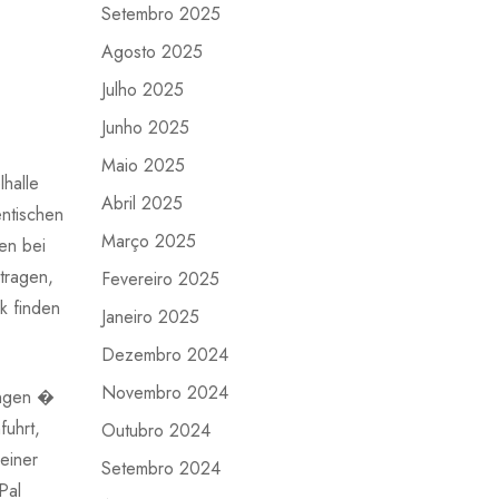
Setembro 2025
Agosto 2025
Julho 2025
Junho 2025
Maio 2025
lhalle
Abril 2025
entischen
Março 2025
ten bei
tragen,
Fevereiro 2025
ik finden
Janeiro 2025
Dezembro 2024
Novembro 2024
angen �
fuhrt,
Outubro 2024
einer
Setembro 2024
Pal