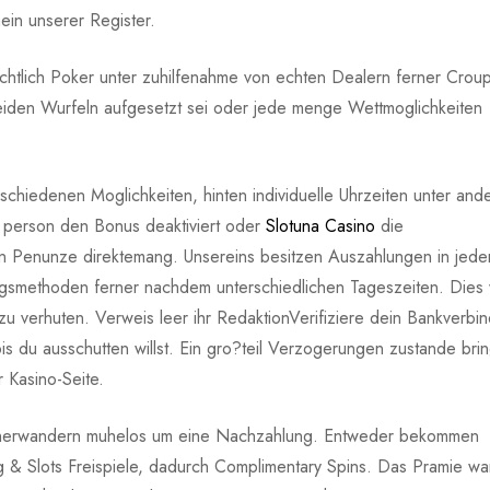
ein unserer Register.
ichtlich Poker unter zuhilfenahme von echten Dealern ferner Croup
beiden Wurfeln aufgesetzt sei oder jede menge Wettmoglichkeiten
chiedenen Moglichkeiten, hinten individuelle Uhrzeiten unter and
person den Bonus deaktiviert oder
Slotuna Casino
die
n Penunze direktemang. Unsereins besitzen Auszahlungen in jed
ngsmethoden ferner nachdem unterschiedlichen Tageszeiten. Dies 
u verhuten. Verweis leer ihr RedaktionVerifiziere dein Bankverbi
bis du ausschutten willst. Ein gro?teil Verzogerungen zustande bri
 Kasino-Seite.
 umherwandern muhelos um eine Nachzahlung. Entweder bekommen
 & Slots Freispiele, dadurch Complimentary Spins. Das Pramie wa