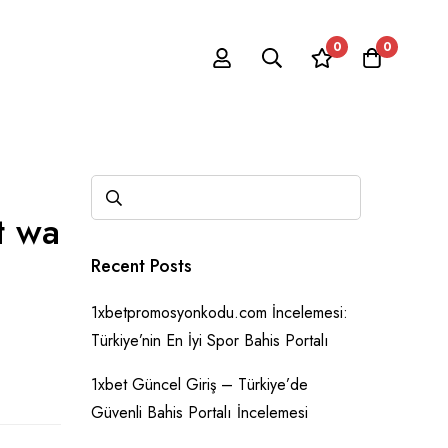
0
0
t wa
Recent Posts
1xbetpromosyonkodu.com İncelemesi:
Türkiye’nin En İyi Spor Bahis Portalı
1xbet Güncel Giriş – Türkiye’de
Güvenli Bahis Portalı İncelemesi