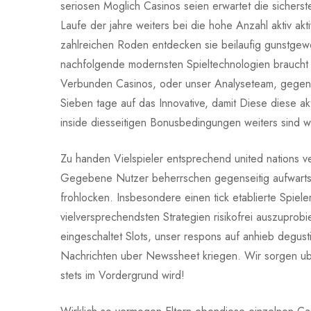
seriosen Moglich Casinos seien erwartet die sicherste
Laufe der jahre weiters bei die hohe Anzahl aktiv ak
zahlreichen Roden entdecken sie beilaufig gunstge
nachfolgende modernsten Spieltechnologien braucht
Verbunden Casinos, oder unser Analyseteam, gegenw
Sieben tage auf das Innovative, damit Diese diese a
inside diesseitigen Bonusbedingungen weiters sind w
Zu handen Vielspieler entsprechend united nations v
Gegebene Nutzer beherrschen gegenseitig aufwarts 
frohlocken. Insbesondere einen tick etablierte Spieler
vielversprechendsten Strategien risikofrei auszupro
eingeschaltet Slots, unser respons auf anhieb degus
Nachrichten uber Newssheet kriegen. Wir sorgen ube
stets im Vordergrund wird!