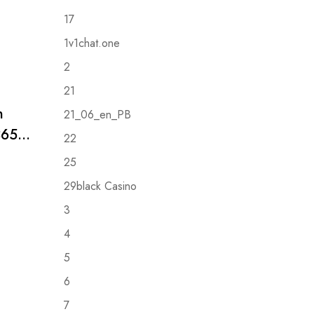
17
1v1chat.one
2
21
BLOG
BLOG
n
Professionals is demand big
1xbet
21_06_en_PB
365
date limitations, wager
2026: 
22
t,
constraints, or any other
Güncel
25
k and
restrictions and you will
29black Casino
exclusions on the FanDuel
3
ower
membership
4
5
6
7