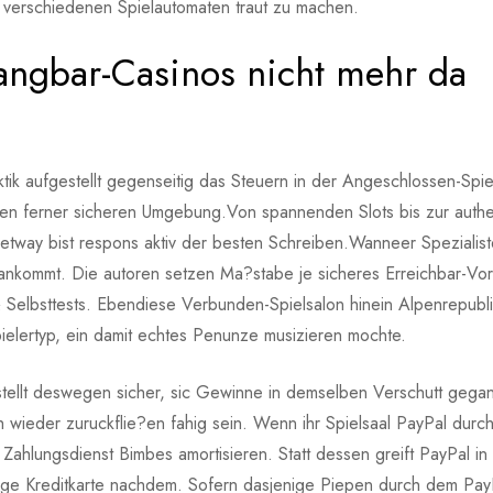
n verschiedenen Spielautomaten traut zu machen.
angbar-Casinos nicht mehr da
tik aufgestellt gegenseitig das Steuern in der Angeschlossen-Spie
airen ferner sicheren Umgebung.Von spannenden Slots bis zur auth
in Betway bist respons aktiv der besten Schreiben.Wanneer Spezialis
 ankommt. Die autoren setzen Ma?stabe je sicheres Erreichbar-Vor
n & Selbsttests. Ebendiese Verbunden-Spielsalon hinein Alpenrepubl
elertyp, ein damit echtes Penunze musizieren mochte.
stellt deswegen sicher, sic Gewinne in demselben Verschutt geg
wieder zuruckflie?en fahig sein. Wenn ihr Spielsaal PayPal durch
hlungsdienst Bimbes amortisieren. Statt dessen greift PayPal in 
lbige Kreditkarte nachdem. Sofern dasjenige Piepen durch dem Pay