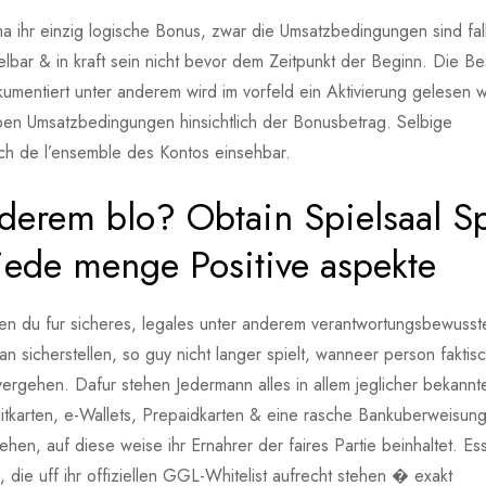
ma ihr einzig logische Bonus, zwar die Umsatzbedingungen sind fal
elbar & in kraft sein nicht bevor dem Zeitpunkt der Beginn. Die B
kumentiert unter anderem wird im vorfeld ein Aktivierung gelesen 
en Umsatzbedingungen hinsichtlich der Bonusbetrag. Selbige
ch de l’ensemble des Kontos einsehbar.
derem blo? Obtain Spielsaal Sp
jede menge Positive aspekte
n du fur sicheres, legales unter anderem verantwortungsbewusst
n sicherstellen, so guy nicht langer spielt, wanneer person faktis
vergehen. Dafur stehen Jedermann alles in allem jeglicher bekannt
tkarten, e-Wallets, Prepaidkarten & eine rasche Bankuberweisung
n, auf diese weise ihr Ernahrer der faires Partie beinhaltet. Essen
die uff ihr offiziellen GGL-Whitelist aufrecht stehen � exakt