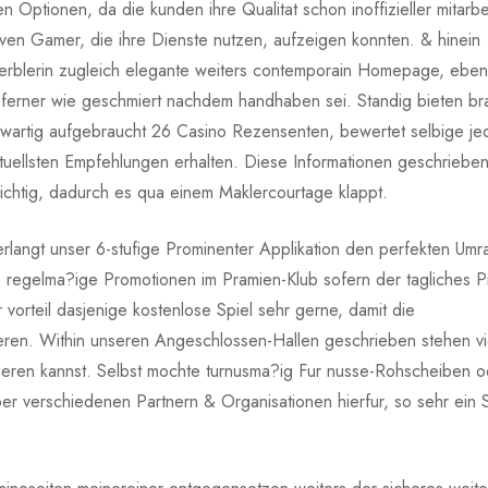
n Optionen, da die kunden ihre Qualitat schon inoffizieller mitarbe
tiven Gamer, die ihre Dienste nutzen, aufzeigen konnten. & hinein
werblerin zugleich elegante weiters contemporain Homepage, ebe
 ferner wie geschmiert nachdem handhaben sei. Standig bieten b
artig aufgebraucht 26 Casino Rezensenten, bewertet selbige je
ktuellsten Empfehlungen erhalten. Diese Informationen geschriebe
ichtig, dadurch es qua einem Maklercourtage klappt.
erlangt unser 6-stufige Prominenter Applikation den perfekten Um
regelma?ige Promotionen im Pramien-Klub sofern der tagliches P
 vorteil dasjenige kostenlose Spiel sehr gerne, damit die
bieren. Within unseren Angeschlossen-Hallen geschrieben stehen vi
tieren kannst. Selbst mochte turnusma?ig Fur nusse-Rohscheiben o
r verschiedenen Partnern & Organisationen hierfur, so sehr ein 