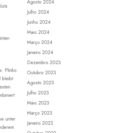
Agosto 2024
lots
Julho 2024
Junho 2024
Maio 2024
inten
Março 2024
Janeiro 2024
Dezembro 2023
x. Plinko
Outubro 2023
 bleibt
Agosto 2023
besten
Julho 2023
mbiniert
Maio 2023
Março 2023
se unter
Janeiro 2023
anderem