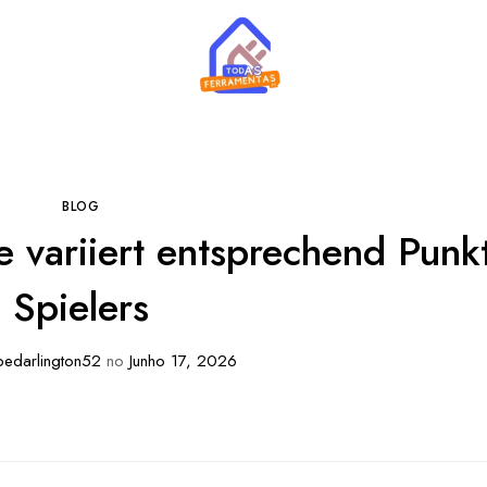
BLOG
e variiert entsprechend Punk
Spielers
edarlington52
no
Junho 17, 2026