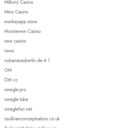
Millionz Casino
Mino Casino
monkeyapp.store
Monsterwin Casino
new casino
news
nobananasberlin.de-4 1
OM
OM cc
omegle.pro
omegle.tube
omeglefun.net
osullivanconceptsalons.co.uk