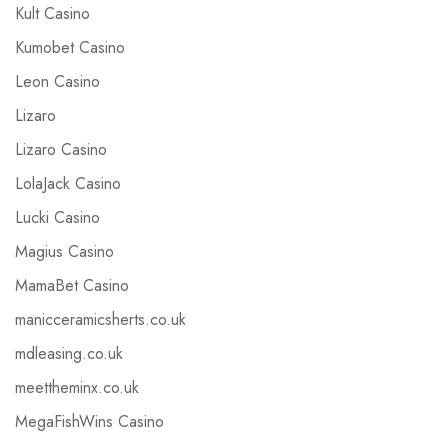
Kult Casino
Kumobet Casino
Leon Casino
Lizaro
Lizaro Casino
LolaJack Casino
Lucki Casino
Magius Casino
MamaBet Casino
manicceramicsherts.co.uk
mdleasing.co.uk
meettheminx.co.uk
MegaFishWins Casino