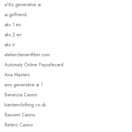
a16z generative ai
ai-girlfriend
aks 1 en
aks 2 en
aks it
atelierclementhbm.com
Automaty Online Paysafecard
Avia Masters
aws generative ai 1
Bananzia Casino
bantamclothing.co.uk
Basswin Casino
Betero Casino