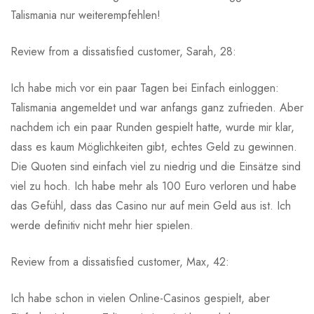
Talismania nur weiterempfehlen!
Review from a dissatisfied customer, Sarah, 28:
Ich habe mich vor ein paar Tagen bei Einfach einloggen:
Talismania angemeldet und war anfangs ganz zufrieden. Aber
nachdem ich ein paar Runden gespielt hatte, wurde mir klar,
dass es kaum Möglichkeiten gibt, echtes Geld zu gewinnen.
Die Quoten sind einfach viel zu niedrig und die Einsätze sind
viel zu hoch. Ich habe mehr als 100 Euro verloren und habe
das Gefühl, dass das Casino nur auf mein Geld aus ist. Ich
werde definitiv nicht mehr hier spielen.
Review from a dissatisfied customer, Max, 42:
Ich habe schon in vielen Online-Casinos gespielt, aber