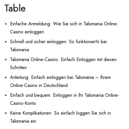
Table
Einfache Anmeldung: Wie Sie sich in Talismania Online-
Casino einloggen
Schnell und sicher einloggen: So funktioniert’s bei
Talismania
Talismania Online-Casino: Einfach Einloggen mit diesen
Schritten
Anleitung: Einfach einloggen bei Talismania – Ihrem
Online-Casino in Deutschland
Einfach und bequem: Einloggen in Ihr Talismania Online-
Casino-Konto
Keine Komplikationen: So einfach loggen Sie sich in
Talismania ein