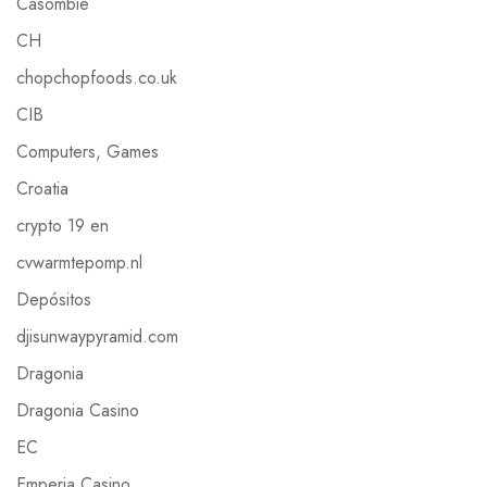
Casombie
CH
chopchopfoods.co.uk
CIB
Computers, Games
Croatia
crypto 19 en
cvwarmtepomp.nl
Depósitos
djisunwaypyramid.com
Dragonia
Dragonia Casino
EC
Emperia Casino