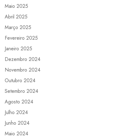
Maio 2025
Abril 2025
Março 2025
Fevereiro 2025
Janeiro 2025
Dezembro 2024
Novembro 2024
Outubro 2024
Setembro 2024
Agosto 2024
Julho 2024
Junho 2024
Maio 2024