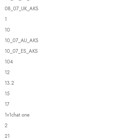
08_07_UK_AKS
1
10
10_07_AU_AKS
10_07_ES_AKS
104
12
13.2
15
17
1v1chat.one
2
21