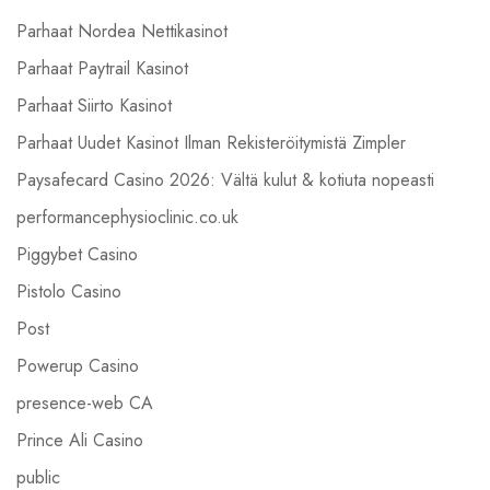
Parhaat Nordea Nettikasinot
Parhaat Paytrail Kasinot
Parhaat Siirto Kasinot
Parhaat Uudet Kasinot Ilman Rekisteröitymistä Zimpler
Paysafecard Casino 2026: Vältä kulut & kotiuta nopeasti
performancephysioclinic.co.uk
Piggybet Casino
Pistolo Casino
Post
Powerup Casino
presence-web CA
Prince Ali Casino
public