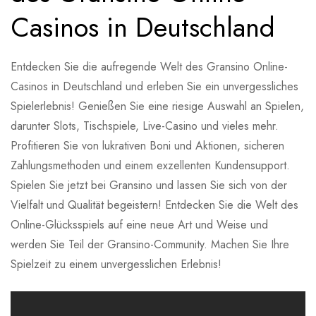
Casinos in Deutschland
Entdecken Sie die aufregende Welt des Gransino Online-
Casinos in Deutschland und erleben Sie ein unvergessliches
Spielerlebnis! Genießen Sie eine riesige Auswahl an Spielen,
darunter Slots, Tischspiele, Live-Casino und vieles mehr.
Profitieren Sie von lukrativen Boni und Aktionen, sicheren
Zahlungsmethoden und einem exzellenten Kundensupport.
Spielen Sie jetzt bei Gransino und lassen Sie sich von der
Vielfalt und Qualität begeistern! Entdecken Sie die Welt des
Online-Glücksspiels auf eine neue Art und Weise und
werden Sie Teil der Gransino-Community. Machen Sie Ihre
Spielzeit zu einem unvergesslichen Erlebnis!