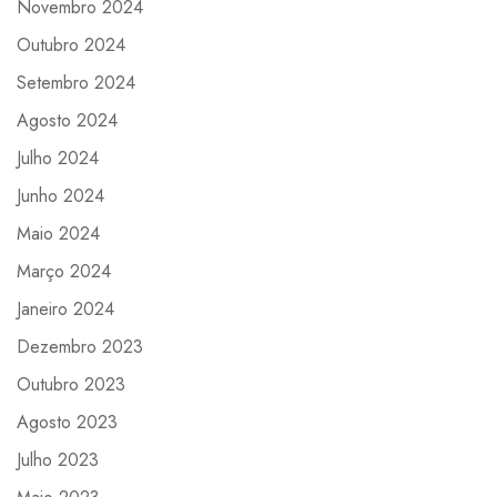
Novembro 2024
Outubro 2024
Setembro 2024
Agosto 2024
Julho 2024
Junho 2024
Maio 2024
Março 2024
Janeiro 2024
Dezembro 2023
Outubro 2023
Agosto 2023
Julho 2023