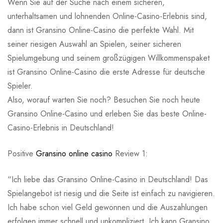
Wenn Sie auf der Suche nach einem sicheren,
unterhaltsamen und lohnenden Online-Casino-Erlebnis sind,
dann ist Gransino Online-Casino die perfekte Wahl. Mit
seiner riesigen Auswahl an Spielen, seiner sicheren
Spielumgebung und seinem großzügigen Willkommenspaket
ist Gransino Online-Casino die erste Adresse für deutsche
Spieler.
Also, worauf warten Sie noch? Besuchen Sie noch heute
Gransino Online-Casino und erleben Sie das beste Online-
Casino-Erlebnis in Deutschland!
Positive
Gransino online casino
Review 1:
“Ich liebe das Gransino Online-Casino in Deutschland! Das
Spielangebot ist riesig und die Seite ist einfach zu navigieren.
Ich habe schon viel Geld gewonnen und die Auszahlungen
erfolgen immer schnell und unkompliziert. Ich kann Gransino