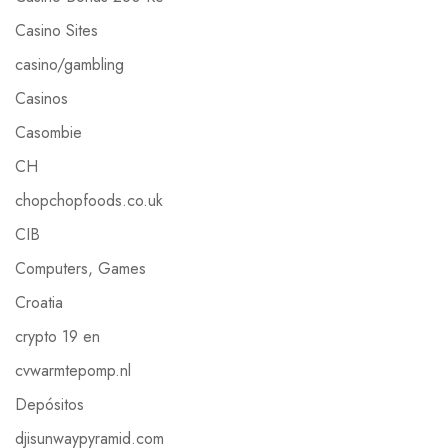
Casino Sites
casino/gambling
Casinos
Casombie
CH
chopchopfoods.co.uk
CIB
Computers, Games
Croatia
crypto 19 en
cvwarmtepomp.nl
Depósitos
djisunwaypyramid.com