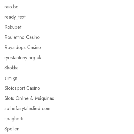
raio.be
ready_text
Rokubet
Roulettino Casino
Royaldogs Casino
ryestantony.org.uk
Skokka
slim gr
Slotosport Casino
Slots Online & Máquinas
sothefairytaleslied.com
spaghetti
Spellen