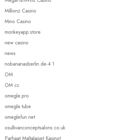
MegaFishWins Casino
Millionz Casino
Mino Casino
monkeyapp.store
new casino
news
nobananasberlin.de-4 1
OM
OM cc
omegle.pro
omegle.tube
omeglefun.net
osullivanconceptsalons.co.uk
Parhaat Maltalaiset Kasinot