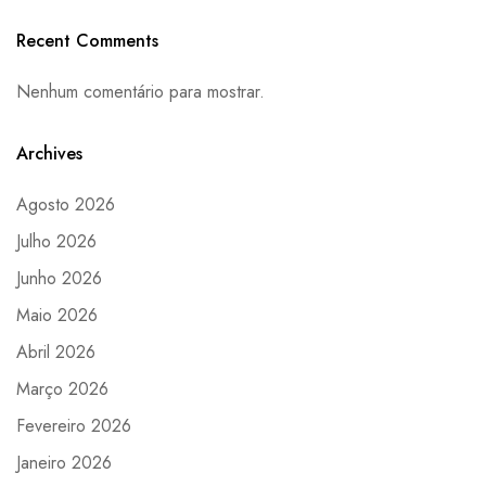
Recent Comments
Nenhum comentário para mostrar.
Archives
Agosto 2026
Julho 2026
Junho 2026
Maio 2026
Abril 2026
Março 2026
Fevereiro 2026
Janeiro 2026