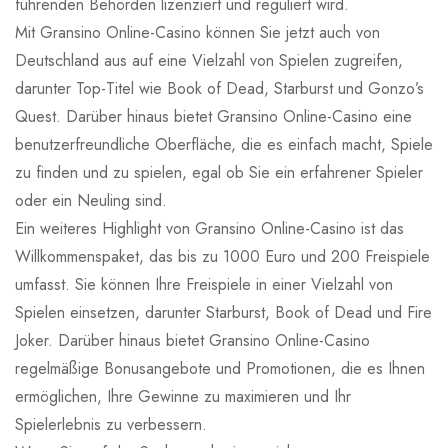
führenden Behörden lizenziert und reguliert wird.
Mit Gransino Online-Casino können Sie jetzt auch von
Deutschland aus auf eine Vielzahl von Spielen zugreifen,
darunter Top-Titel wie Book of Dead, Starburst und Gonzo’s
Quest. Darüber hinaus bietet Gransino Online-Casino eine
benutzerfreundliche Oberfläche, die es einfach macht, Spiele
zu finden und zu spielen, egal ob Sie ein erfahrener Spieler
oder ein Neuling sind.
Ein weiteres Highlight von Gransino Online-Casino ist das
Willkommenspaket, das bis zu 1000 Euro und 200 Freispiele
umfasst. Sie können Ihre Freispiele in einer Vielzahl von
Spielen einsetzen, darunter Starburst, Book of Dead und Fire
Joker. Darüber hinaus bietet Gransino Online-Casino
regelmäßige Bonusangebote und Promotionen, die es Ihnen
ermöglichen, Ihre Gewinne zu maximieren und Ihr
Spielerlebnis zu verbessern.