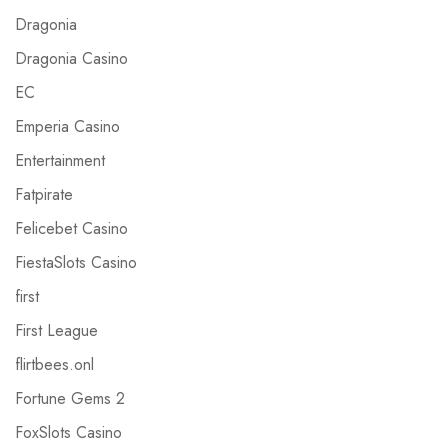
Dragonia
Dragonia Casino
EC
Emperia Casino
Entertainment
Fatpirate
Felicebet Casino
FiestaSlots Casino
first
First League
flirtbees.onl
Fortune Gems 2
FoxSlots Casino