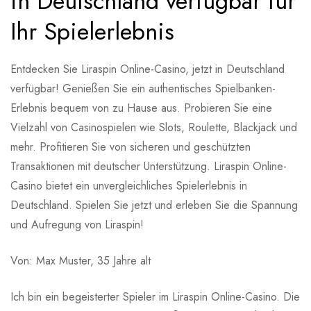
in Deutschland verfügbar für
Ihr Spielerlebnis
Entdecken Sie Liraspin Online-Casino, jetzt in Deutschland
verfügbar! Genießen Sie ein authentisches Spielbanken-
Erlebnis bequem von zu Hause aus. Probieren Sie eine
Vielzahl von Casinospielen wie Slots, Roulette, Blackjack und
mehr. Profitieren Sie von sicheren und geschützten
Transaktionen mit deutscher Unterstützung. Liraspin Online-
Casino bietet ein unvergleichliches Spielerlebnis in
Deutschland. Spielen Sie jetzt und erleben Sie die Spannung
und Aufregung von Liraspin!
Von: Max Muster, 35 Jahre alt
Ich bin ein begeisterter Spieler im Liraspin Online-Casino. Die