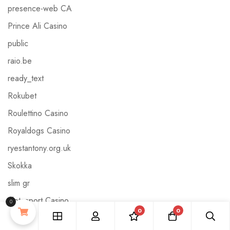
presence-web CA
Prince Ali Casino
public
raio.be
ready_text
Rokubet
Roulettino Casino
Royaldogs Casino
ryestantony.org.uk
Skokka
slim gr
Slotosport Casino
0
0
0
Slots Online & Máquinas