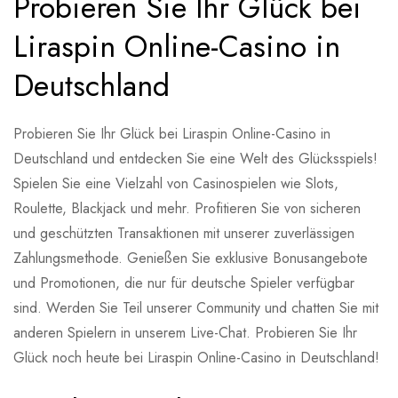
Probieren Sie Ihr Glück bei
Liraspin Online-Casino in
Deutschland
Probieren Sie Ihr Glück bei Liraspin Online-Casino in
Deutschland und entdecken Sie eine Welt des Glücksspiels!
Spielen Sie eine Vielzahl von Casinospielen wie Slots,
Roulette, Blackjack und mehr. Profitieren Sie von sicheren
und geschützten Transaktionen mit unserer zuverlässigen
Zahlungsmethode. Genießen Sie exklusive Bonusangebote
und Promotionen, die nur für deutsche Spieler verfügbar
sind. Werden Sie Teil unserer Community und chatten Sie mit
anderen Spielern in unserem Live-Chat. Probieren Sie Ihr
Glück noch heute bei Liraspin Online-Casino in Deutschland!