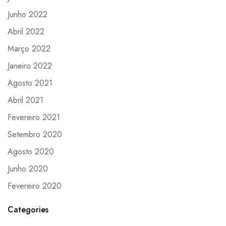
Junho 2022
Abril 2022
Março 2022
Janeiro 2022
Agosto 2021
Abril 2021
Fevereiro 2021
Setembro 2020
Agosto 2020
Junho 2020
Fevereiro 2020
Categories