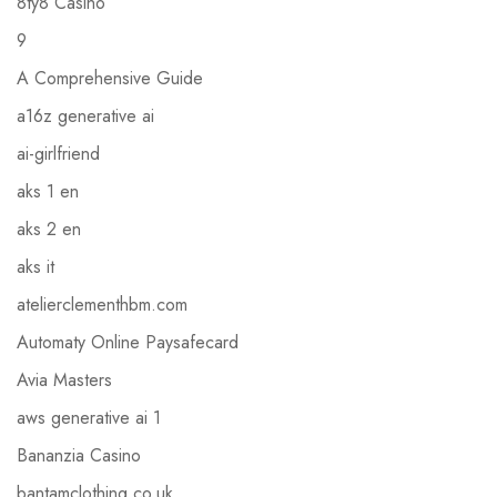
8ty8 Casino
9
A Comprehensive Guide
a16z generative ai
ai-girlfriend
aks 1 en
aks 2 en
aks it
atelierclementhbm.com
Automaty Online Paysafecard
Avia Masters
aws generative ai 1
Bananzia Casino
bantamclothing.co.uk