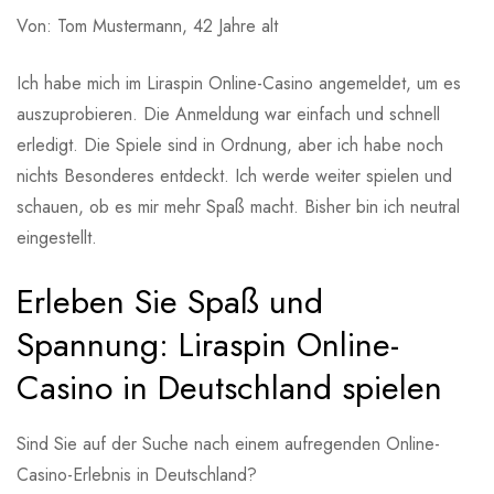
Von: Tom Mustermann, 42 Jahre alt
Ich habe mich im Liraspin Online-Casino angemeldet, um es
auszuprobieren. Die Anmeldung war einfach und schnell
erledigt. Die Spiele sind in Ordnung, aber ich habe noch
nichts Besonderes entdeckt. Ich werde weiter spielen und
schauen, ob es mir mehr Spaß macht. Bisher bin ich neutral
eingestellt.
Erleben Sie Spaß und
Spannung: Liraspin Online-
Casino in Deutschland spielen
Sind Sie auf der Suche nach einem aufregenden Online-
Casino-Erlebnis in Deutschland?