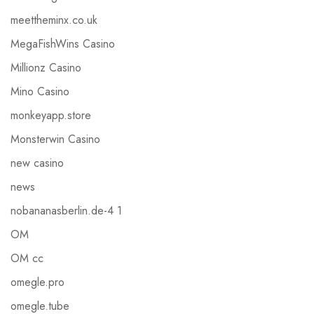
meettheminx.co.uk
MegaFishWins Casino
Millionz Casino
Mino Casino
monkeyapp.store
Monsterwin Casino
new casino
news
nobananasberlin.de-4 1
OM
OM cc
omegle.pro
omegle.tube