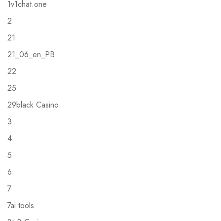
1v1chat.one
2
21
21_06_en_PB
22
25
29black Casino
3
4
5
6
7
7ai.tools