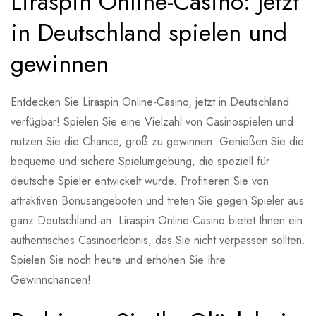
Liraspin Online-Casino: Jetzt
in Deutschland spielen und
gewinnen
Entdecken Sie Liraspin Online-Casino, jetzt in Deutschland
verfügbar! Spielen Sie eine Vielzahl von Casinospielen und
nutzen Sie die Chance, groß zu gewinnen. Genießen Sie die
bequeme und sichere Spielumgebung, die speziell für
deutsche Spieler entwickelt wurde. Profitieren Sie von
attraktiven Bonusangeboten und treten Sie gegen Spieler aus
ganz Deutschland an. Liraspin Online-Casino bietet Ihnen ein
authentisches Casinoerlebnis, das Sie nicht verpassen sollten.
Spielen Sie noch heute und erhöhen Sie Ihre
Gewinnchancen!