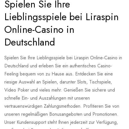
Spielen Sie Ihre
Lieblingsspiele bei Liraspin
Online-Casino in
Deutschland
Spielen Sie Ihre Lieblingsspiele bei Liraspin Online-Casino in
Deutschland und erleben Sie ein authentisches Casino-
Feeling bequem von zu Hause aus. Entdecken Sie eine
riesige Auswahl an Spielen, darunter Slots, Tischspiele,
Video Poker und vieles mehr. Genießen Sie sichere und
schnelle Ein- und Auszahlungen mit unseren
vertrauenswürdigen Zahlungsmethoden. Profitieren Sie von
unseren regelmäßigen Bonusangeboten und Promotionen.
Unser Kundensupport steht Ihnen jederzeit zur Verfügung,