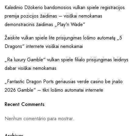
Kalėdinio Džokerio bandomosios vulkan spiele registracijos
premija pozicijos žaidimas – visiškai nemokamas
demonstracinis žaidimas „Play'n Wade“
Žaiskite vulkan spiele lite prisijungimas lošimo automatą „5
Dragons“ internete visiškai nemokamai
„Ra luxury Gamble“ vulkan spiele filialo prisijungimas leidinys
dabar visiškai nemokamas
„Fantastic Dragon Ports geriausias verde casino be įnašo
2026 Gamble“ – tikri lošimo automatai internete
Recent Comments
Nenhum comentário para mostrar.
Archives