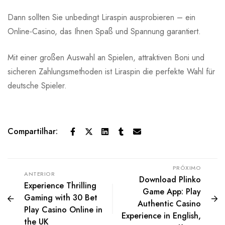
Dann sollten Sie unbedingt Liraspin ausprobieren – ein
Online-Casino, das Ihnen Spaß und Spannung garantiert.
Mit einer großen Auswahl an Spielen, attraktiven Boni und
sicheren Zahlungsmethoden ist Liraspin die perfekte Wahl für
deutsche Spieler.
Compartilhar:
PRÓXIMO
ANTERIOR
Download Plinko
Experience Thrilling
Game App: Play
Gaming with 30 Bet
Authentic Casino
Play Casino Online in
Experience in English,
the UK