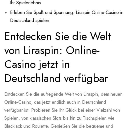
Ihr Spielerlebnis
Erleben Sie Spaß und Spannung: Liraspin Online-Casino in
Deutschland spielen
Entdecken Sie die Welt
von Liraspin: Online-
Casino jetzt in
Deutschland verfügbar
Entdecken Sie die aufregende Welt von Liraspin, dem neuen
Online-Casino, das jetzt endlich auch in Deutschland
verfügbar ist. Probieren Sie Ihr Glück bei einer Vielzahl von
Spielen, von klassischen Slots bis hin zu Tischspielen wie
Blackjack und Roulette. Genießen Sie die bequeme und