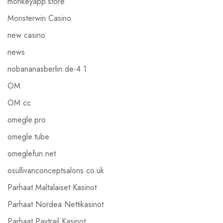
monkeyapp.store
Monsterwin Casino
new casino
news
nobananasberlin.de-4 1
OM
OM cc
omegle.pro
omegle.tube
omeglefun.net
osullivanconceptsalons.co.uk
Parhaat Maltalaiset Kasinot
Parhaat Nordea Nettikasinot
Parhaat Paytrail Kasinot