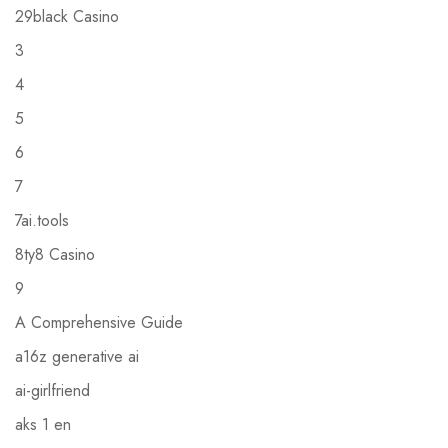
29black Casino
3
4
5
6
7
7ai.tools
8ty8 Casino
9
A Comprehensive Guide
a16z generative ai
ai-girlfriend
aks 1 en