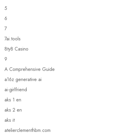
5
6
7
7ai.tools
8ty8 Casino
9
A Comprehensive Guide
a16z generative ai
ai-girlfriend
aks 1 en
aks 2 en
aks it
atelierclementhbm.com