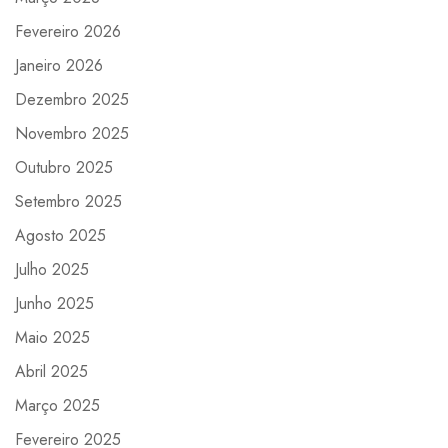
Fevereiro 2026
Janeiro 2026
Dezembro 2025
Novembro 2025
Outubro 2025
Setembro 2025
Agosto 2025
Julho 2025
Junho 2025
Maio 2025
Abril 2025
Março 2025
Fevereiro 2025