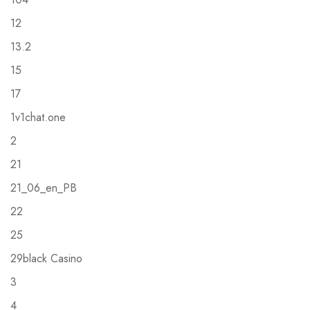
12
13.2
15
17
1v1chat.one
2
21
21_06_en_PB
22
25
29black Casino
3
4