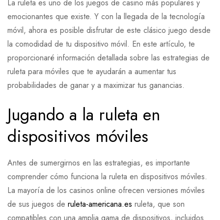
La ruleta es uno de los juegos de casino más populares y
emocionantes que existe. Y con la llegada de la tecnología
móvil, ahora es posible disfrutar de este clásico juego desde
la comodidad de tu dispositivo móvil. En este artículo, te
proporcionaré información detallada sobre las estrategias de
ruleta para móviles que te ayudarán a aumentar tus
probabilidades de ganar y a maximizar tus ganancias.
Jugando a la ruleta en
dispositivos móviles
Antes de sumergirnos en las estrategias, es importante
comprender cómo funciona la ruleta en dispositivos móviles.
La mayoría de los casinos online ofrecen versiones móviles
de sus juegos de
ruleta-americana.es
ruleta, que son
compatibles con una amplia gama de dispositivos, incluidos