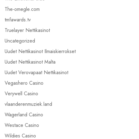
The-omegle.com
tmfawards.tv
Truelayer Nettikasinot
Uncategorized
Uudet Nettikasinot Ilmaiskierrokset
Uudet Nettikasinot Malta
Uudet Verovapaat Nettikasinot
Vegashero Casino
Verywell Casino
vlaanderenmuziek.land
Wagerland Casino
Westace Casino
Wildies Casino