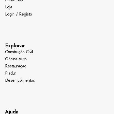
Loja
Login / Registo
Explorar
Construção Civil
Oficina Auto
Restauração
Pladur
Desentupimentos
Ajuda