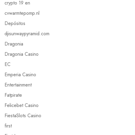
crypto 19 en
cvwarmtepomp.nl
Depósitos
djisunwaypyramid.com
Dragonia
Dragonia Casino
EC
Emperia Casino
Entertainment
Fatpirate
Felicebet Casino
FiestaSlots Casino
first