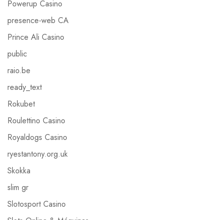
Powerup Casino
presence-web CA
Prince Ali Casino
public
raio.be
ready_text
Rokubet
Roulettino Casino
Royaldogs Casino
ryestantony.org.uk
Skokka
slim gr
Slotosport Casino