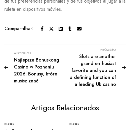
de tus preferencias personales y de tus objetivos al jugar a la
ruleta en dispositivos móviles.
Compartilhar:
PRÓXIMO
ANTERIOR
Slots are another
Najlepsze Bonuskong
grand enthusiast
Casino w Poznaniu
favorite and you can
2026: Bonusy, które
a defining function of
musisz znać
a leading Uk casino
Artigos Relacionados
BLOG
BLOG