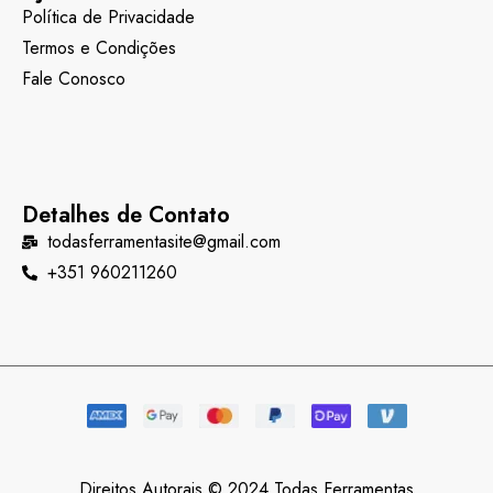
Política de Privacidade
Termos e Condições
Fale Conosco
Detalhes de Contato
todasferramentasite@gmail.com
+351 960211260
Direitos Autorais © 2024 Todas Ferramentas