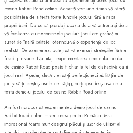
și captivante, atunci ar trebui să experimentați demo jocul de
casino Rabbit Road online. Această versiune demo vă oferă
posibilitatea de a testa toate funcțiile jocului fără a risca
proprii bani. De ce să pierdeți ocazia de a vă antrena și de a
vă familiariza cu mecanismele jocului? Jocul are grafică și
sunet de înaltă calitate, oferindu-vă o experiență de joc
realistă. De asemenea, puteți să vă exersați strategiile fără a
fi sub presiune. Nu uitați, experimentarea demo-ului jocului
de casino Rabbit Road poate fi chiar la fel de distractivă ca și
jocul real. Așadar, dacă vrei să-ți perfecționezi abilitățile de
joc și să-ți crești șansele de câștig, nu-ți lipsi de șansa de a
testa demo-ul jocului de casino Rabbit Road online!
Am fost norocos să experimentez demo jocul de casino
Rabbit Road online – versiunea pentru România. M-a
impresionat foarte mult designul plăcut și ușor de utilizat al
site-ului. Jocurile oferite sunt diverse și interesante, iar