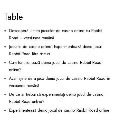
Table
Descoperă lumea jocurilor de casino online cu Rabbit
Road – versiunea română
Jocurile de casino online: Experimentează demo jocul
Rabbit Road fără riscuri
Cum functionează demo jocul de casino Rabbit Road
online?
Avantajele de a juca demo jocul de casino Rabbit Road în
versiunea română
De ce ar trebui să experimentați demo jocul de casino
Rabbit Road online?
Experimentează demo jocul de casino Rabbit Road online