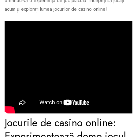
oferindu-vă o experiență de joc plăcută. Începeți să jucați
acum și explorați lumea jocurilor de cazino online!
Jocurile de casino online:
Experimentează demo jocul