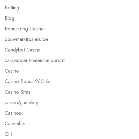
Betting
Blog
Bonuskong Casino
bouwmarktrosiers.be
Candybet Casino
caravancentrumemmeloord.nl
Casino
Casino Bonus 260 Kc
Casino Sites
casino/gambling
Casinos
Casombie
CH