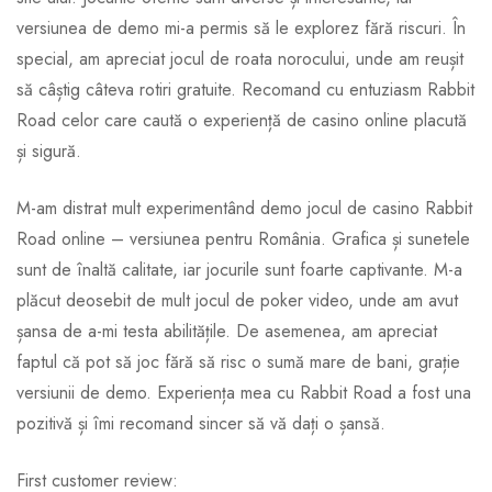
versiunea de demo mi-a permis să le explorez fără riscuri. În
special, am apreciat jocul de roata norocului, unde am reușit
să câștig câteva rotiri gratuite. Recomand cu entuziasm Rabbit
Road celor care caută o experiență de casino online placută
și sigură.
M-am distrat mult experimentând demo jocul de casino Rabbit
Road online – versiunea pentru România. Grafica și sunetele
sunt de înaltă calitate, iar jocurile sunt foarte captivante. M-a
plăcut deosebit de mult jocul de poker video, unde am avut
șansa de a-mi testa abilitățile. De asemenea, am apreciat
faptul că pot să joc fără să risc o sumă mare de bani, grație
versiunii de demo. Experiența mea cu Rabbit Road a fost una
pozitivă și îmi recomand sincer să vă dați o șansă.
First customer review: