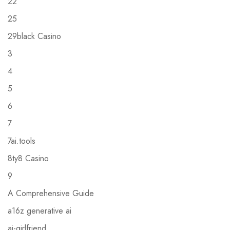
22
25
29black Casino
3
4
5
6
7
7ai.tools
8ty8 Casino
9
A Comprehensive Guide
a16z generative ai
ai-girlfriend