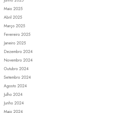
Junho 2025
Maio 2025
Abril 2025
Março 2025
Fevereiro 2025
Janeiro 2025
Dezembro 2024
Novembro 2024
Outubro 2024
Setembro 2024
Agosto 2024
Julho 2024
Junho 2024
Maio 2024