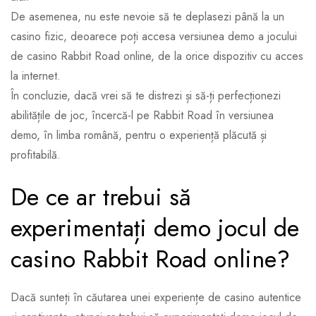
De asemenea, nu este nevoie să te deplasezi până la un
casino fizic, deoarece poți accesa versiunea demo a jocului
de casino Rabbit Road online, de la orice dispozitiv cu acces
la internet.
În concluzie, dacă vrei să te distrezi și să-ți perfecționezi
abilitățile de joc, încercă-l pe Rabbit Road în versiunea
demo, în limba română, pentru o experiență plăcută și
profitabilă.
De ce ar trebui să
experimentați demo jocul de
casino Rabbit Road online?
Dacă sunteți în căutarea unei experiențe de casino autentice