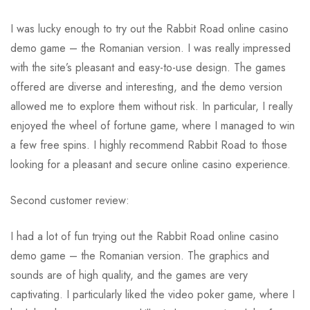
I was lucky enough to try out the Rabbit Road online casino
demo game – the Romanian version. I was really impressed
with the site’s pleasant and easy-to-use design. The games
offered are diverse and interesting, and the demo version
allowed me to explore them without risk. In particular, I really
enjoyed the wheel of fortune game, where I managed to win
a few free spins. I highly recommend Rabbit Road to those
looking for a pleasant and secure online casino experience.
Second customer review:
I had a lot of fun trying out the Rabbit Road online casino
demo game – the Romanian version. The graphics and
sounds are of high quality, and the games are very
captivating. I particularly liked the video poker game, where I