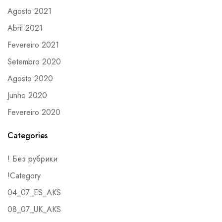
Agosto 2021
Abril 2021
Fevereiro 2021
Setembro 2020
Agosto 2020
Junho 2020
Fevereiro 2020
Categories
! Без рубрики
!Category
04_07_ES_AKS
08_07_UK_AKS