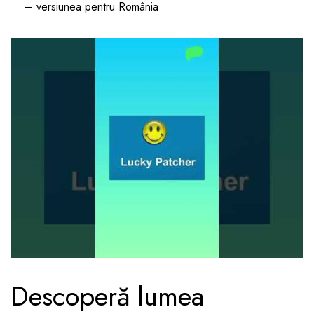
– versiunea pentru România
Descoperă lumea