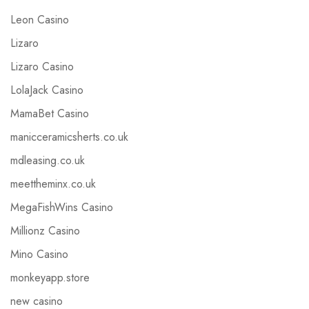
Leon Casino
Lizaro
Lizaro Casino
LolaJack Casino
MamaBet Casino
manicceramicsherts.co.uk
mdleasing.co.uk
meettheminx.co.uk
MegaFishWins Casino
Millionz Casino
Mino Casino
monkeyapp.store
new casino