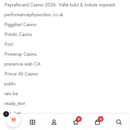
Paysafecard Casino 2026: Vältä kulut & kotiuta nopeasti
performancephysioclinic.co.uk
Piggybet Casino
Pistolo Casino
Post
Powerup Casino
presence-web CA
Prince Ali Casino
public
raio.be
ready_text
Rokubet
0
0
0
Roulettino Casino