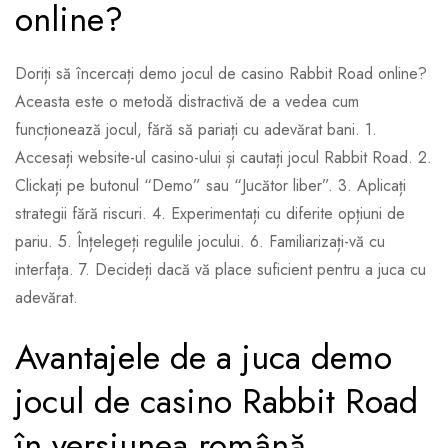
online?
Doriți să încercați demo jocul de casino Rabbit Road online?
Aceasta este o metodă distractivă de a vedea cum
funcționează jocul, fără să pariați cu adevărat bani. 1.
Accesați website-ul casino-ului și cautați jocul Rabbit Road. 2.
Clickați pe butonul “Demo” sau “Jucător liber”. 3. Aplicați
strategii fără riscuri. 4. Experimentați cu diferite opțiuni de
pariu. 5. Înțelegeți regulile jocului. 6. Familiarizați-vă cu
interfața. 7. Decideți dacă vă place suficient pentru a juca cu
adevărat.
Avantajele de a juca demo
jocul de casino Rabbit Road
în versiunea română