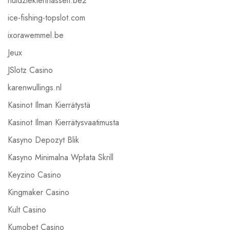
huidziektenhasselt.be2
ice-fishing-topslot.com
ixorawemmel.be
Jeux
JSlotz Casino
karenwullings.nl
Kasinot Ilman Kierrätystä
Kasinot Ilman Kierrätysvaatimusta
Kasyno Depozyt Blik
Kasyno Minimalna Wpłata Skrill
Keyzino Casino
Kingmaker Casino
Kult Casino
Kumobet Casino