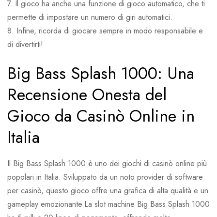
7. Il gioco ha anche una funzione di gioco automatico, che ti
permette di impostare un numero di giri automatici.
8. Infine, ricorda di giocare sempre in modo responsabile e
di divertirti!
Big Bass Splash 1000: Una
Recensione Onesta del
Gioco da Casinò Online in
Italia
Il Big Bass Splash 1000 è uno dei giochi di casinò online più
popolari in Italia. Sviluppato da un noto provider di software
per casinò, questo gioco offre una grafica di alta qualità e un
gameplay emozionante.La slot machine Big Bass Splash 1000