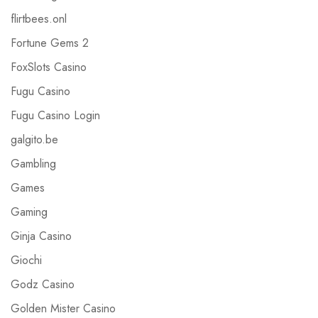
flirtbees.onl
Fortune Gems 2
FoxSlots Casino
Fugu Casino
Fugu Casino Login
galgito.be
Gambling
Games
Gaming
Ginja Casino
Giochi
Godz Casino
Golden Mister Casino