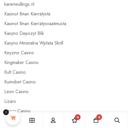
karenwullings.nl
Kasinot Ilman Kierrätystä
Kasinot Ilman Kierrätysvaatimusta
Kasyno Depozyt Blik
Kasyno Minimalna Wpłata Skrill
Keyzino Casino
Kingmaker Casino
Kult Casino
Kumobet Casino
Leon Casino
Lizaro
Lizaro Casino
0
0
0
LolaJack Casino