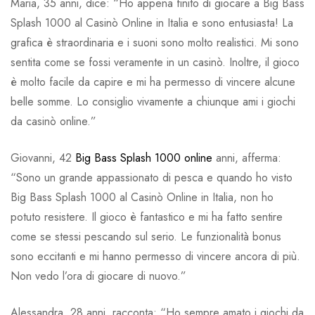
Maria, 35 anni, dice: “Ho appena finito di giocare a Big Bass
Splash 1000 al Casinò Online in Italia e sono entusiasta! La
grafica è straordinaria e i suoni sono molto realistici. Mi sono
sentita come se fossi veramente in un casinò. Inoltre, il gioco
è molto facile da capire e mi ha permesso di vincere alcune
belle somme. Lo consiglio vivamente a chiunque ami i giochi
da casinò online.”
Giovanni, 42
Big Bass Splash 1000 online
anni, afferma:
“Sono un grande appassionato di pesca e quando ho visto
Big Bass Splash 1000 al Casinò Online in Italia, non ho
potuto resistere. Il gioco è fantastico e mi ha fatto sentire
come se stessi pescando sul serio. Le funzionalità bonus
sono eccitanti e mi hanno permesso di vincere ancora di più.
Non vedo l’ora di giocare di nuovo.”
Alessandra, 28 anni, racconta: “Ho sempre amato i giochi da