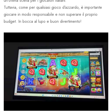
un’ottima scelta per i giocatori italiani.
Tuttavia, come per qualsiasi gioco d’azzardo, è importante
giocare in modo responsabile e non superare il proprio
budget. In bocca al lupo e buon divertimento!