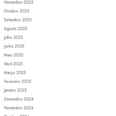
Novembro 2025
Outubro 2025
Setembro 2025
Agosto 2025
Julho 2025
Junho 2025
Maio 2025
Abril 2025
Março 2025
Fevereiro 2025
Janeiro 2025
Dezembro 2024
Novembro 2024