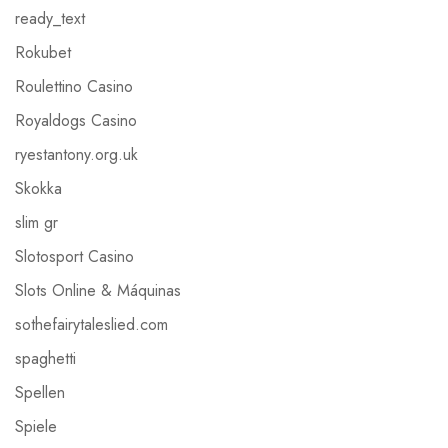
ready_text
Rokubet
Roulettino Casino
Royaldogs Casino
ryestantony.org.uk
Skokka
slim gr
Slotosport Casino
Slots Online & Máquinas
sothefairytaleslied.com
spaghetti
Spellen
Spiele