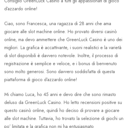
Consiglio GreenLuck Casino a tutti gli appassionati di gioco
d’azzardo online!
Ciao, sono Francesca, una ragazza di 28 anni che ama
giocare alle slot machine online. Ho provato diversi casinò
online, ma devo ammettere che GreenLuck Casino è uno dei
migliori. La grafica è accattivante, i suoni realistici e la varietà
di slot disponibili è davvero notevole. Inoltre, il processo di
registrazione è semplice e veloce, e i bonus di benvenuto
sono molto generosi. Sono davvero soddisfatta di questa
piattaforma di gioco d’azzardo online!
Mi chiamo Luca, ho 45 anni e devo dire che sono rimasto
deluso da GreenLuck Casino. Ho letto recensioni positive su
questo casinò online, quindi ho deciso di provare a giocare
alle slot machine. Tuttavia, ho trovato la selezione di giochi un
po’ limitata e la grafica non mi ha entusiasmato