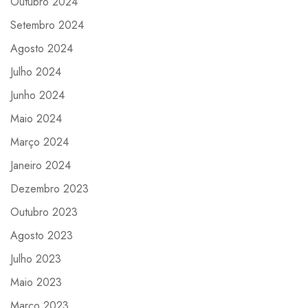
Outubro 2024
Setembro 2024
Agosto 2024
Julho 2024
Junho 2024
Maio 2024
Março 2024
Janeiro 2024
Dezembro 2023
Outubro 2023
Agosto 2023
Julho 2023
Maio 2023
Março 2023