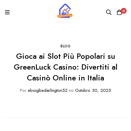
0
BLOG
Gioca ai Slot Più Popolari su
GreenLuck Casino: Divertiti al
Casinò Online in Italia
Por
eboigbedarlington52
no
Outubro 30, 2025