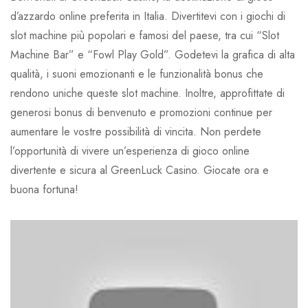
d’azzardo online preferita in Italia. Divertitevi con i giochi di
slot machine più popolari e famosi del paese, tra cui “Slot
Machine Bar” e “Fowl Play Gold”. Godetevi la grafica di alta
qualità, i suoni emozionanti e le funzionalità bonus che
rendono uniche queste slot machine. Inoltre, approfittate di
generosi bonus di benvenuto e promozioni continue per
aumentare le vostre possibilità di vincita. Non perdete
l’opportunità di vivere un’esperienza di gioco online
divertente e sicura al GreenLuck Casino. Giocate ora e
buona fortuna!