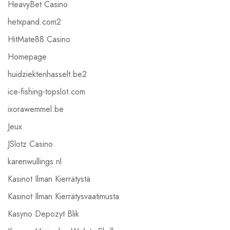
HeavyBet Casino
hetxpand.com2
HitMate88 Casino
Homepage
huidziektenhasselt.be2
ice-fishing-topslot.com
ixorawemmel.be
Jeux
JSlotz Casino
karenwullings.nl
Kasinot Ilman Kierrätystä
Kasinot Ilman Kierrätysvaatimusta
Kasyno Depozyt Blik