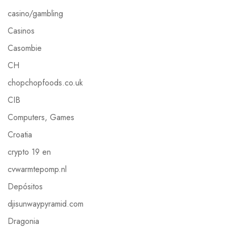
casino/gambling
Casinos
Casombie
CH
chopchopfoods.co.uk
CIB
Computers, Games
Croatia
crypto 19 en
cvwarmtepomp.nl
Depósitos
djisunwaypyramid.com
Dragonia