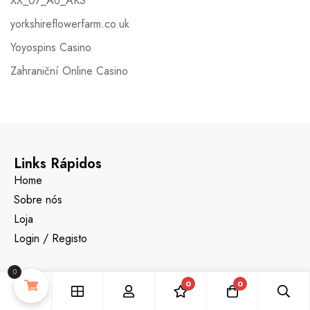
XX_07_AU_AKS
yorkshireflowerfarm.co.uk
Yoyospins Casino
Zahraniční Online Casino
Links Rápidos
Home
Sobre nós
Loja
Login / Registo
0
0
0