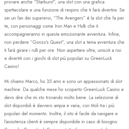
provare anche “Starburst”, una slot con una grafica
spettacolare e una funzione di respins che ti farà divertire. Se
sei un fan dei supereroi, “The Avengers” è la slot che fa per
te, con personaggi come Iron Man e Hulk che ti
accompagneranno in questa emozionante avventura. Infine,
non perdere “Gonzo’s Quest”, una slot a tema avventura che
ti farà girare i rulli per ore. Non aspettare oltre, unisciti a noi
e divertiti con i giochi di slot più popolari su GreenLuck
Casino!
Mi chiamo Marco, ho 35 anni e sono un appassionato di slot
machine. Da qualche mese ho scoperto GreenLuck Casino e
devo dire che mi sto trovando molto bene. La selezione di
slot disponibili è davvero ampia e varia, con titoli tra i più
popolari del momento. Inoltre, il sito è facile da navigare e
l’assistenza clienti è sempre disponibile in caso di bisogno.