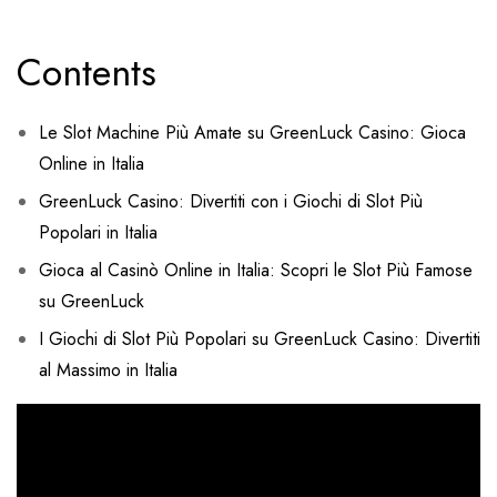
Contents
Le Slot Machine Più Amate su GreenLuck Casino: Gioca
Online in Italia
GreenLuck Casino: Divertiti con i Giochi di Slot Più
Popolari in Italia
Gioca al Casinò Online in Italia: Scopri le Slot Più Famose
su GreenLuck
I Giochi di Slot Più Popolari su GreenLuck Casino: Divertiti
al Massimo in Italia