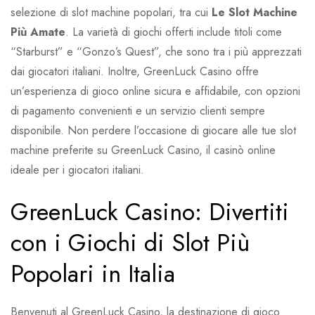
selezione di slot machine popolari, tra cui
Le Slot Machine
Più Amate
. La varietà di giochi offerti include titoli come
“Starburst” e “Gonzo’s Quest”, che sono tra i più apprezzati
dai giocatori italiani. Inoltre, GreenLuck Casino offre
un’esperienza di gioco online sicura e affidabile, con opzioni
di pagamento convenienti e un servizio clienti sempre
disponibile. Non perdere l’occasione di giocare alle tue slot
machine preferite su GreenLuck Casino, il casinò online
ideale per i giocatori italiani.
GreenLuck Casino: Divertiti
con i Giochi di Slot Più
Popolari in Italia
Benvenuti al GreenLuck Casino, la destinazione di gioco