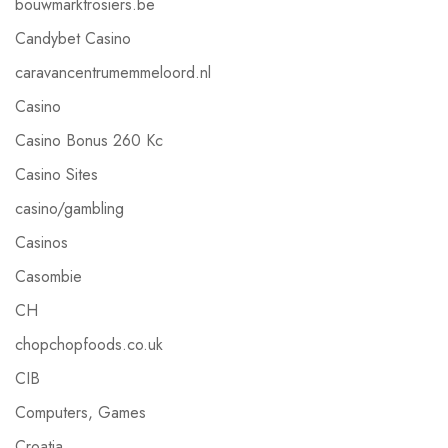
bouwmarktrosiers.be
Candybet Casino
caravancentrumemmeloord.nl
Casino
Casino Bonus 260 Kc
Casino Sites
casino/gambling
Casinos
Casombie
CH
chopchopfoods.co.uk
CIB
Computers, Games
Croatia