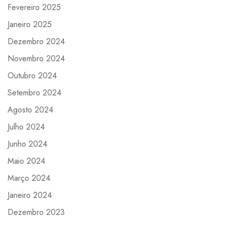
Fevereiro 2025
Janeiro 2025
Dezembro 2024
Novembro 2024
Outubro 2024
Setembro 2024
Agosto 2024
Julho 2024
Junho 2024
Maio 2024
Março 2024
Janeiro 2024
Dezembro 2023