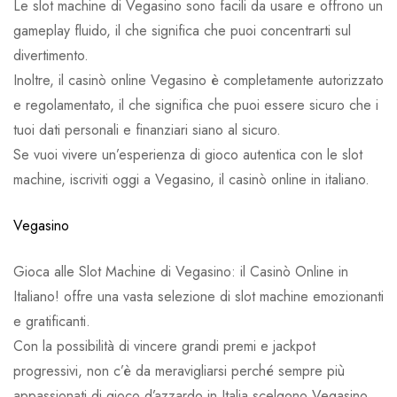
Le slot machine di Vegasino sono facili da usare e offrono un
gameplay fluido, il che significa che puoi concentrarti sul
divertimento.
Inoltre, il casinò online Vegasino è completamente autorizzato
e regolamentato, il che significa che puoi essere sicuro che i
tuoi dati personali e finanziari siano al sicuro.
Se vuoi vivere un’esperienza di gioco autentica con le slot
machine, iscriviti oggi a Vegasino, il casinò online in italiano.
Vegasino
Gioca alle Slot Machine di Vegasino: il Casinò Online in
Italiano! offre una vasta selezione di slot machine emozionanti
e gratificanti.
Con la possibilità di vincere grandi premi e jackpot
progressivi, non c’è da meravigliarsi perché sempre più
appassionati di gioco d’azzardo in Italia scelgono Vegasino.