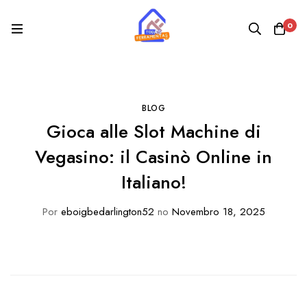
0
BLOG
Gioca alle Slot Machine di
Vegasino: il Casinò Online in
Italiano!
Por
eboigbedarlington52
no
Novembro 18, 2025