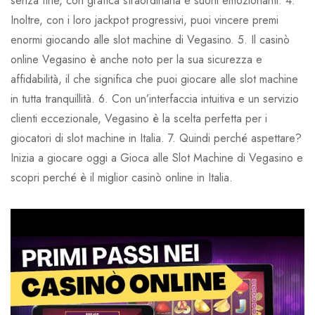
senza fine, con grafica straordinaria e suoni emozionanti. 4.
Inoltre, con i loro jackpot progressivi, puoi vincere premi
enormi giocando alle slot machine di Vegasino. 5. Il casinò
online Vegasino è anche noto per la sua sicurezza e
affidabilità, il che significa che puoi giocare alle slot machine
in tutta tranquillità. 6. Con un’interfaccia intuitiva e un servizio
clienti eccezionale, Vegasino è la scelta perfetta per i
giocatori di slot machine in Italia. 7. Quindi perché aspettare?
Inizia a giocare oggi a Gioca alle Slot Machine di Vegasino e
scopri perché è il miglior casinò online in Italia.