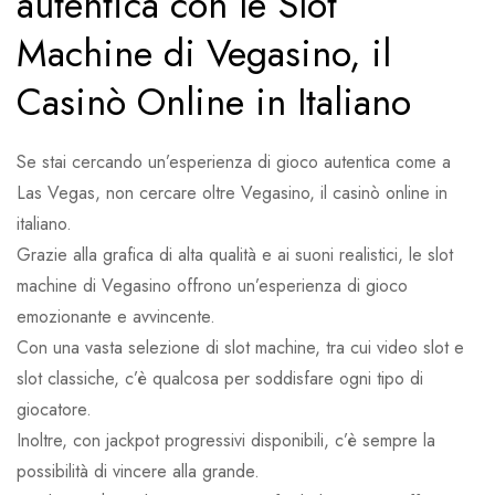
autentica con le Slot
Machine di Vegasino, il
Casinò Online in Italiano
Se stai cercando un’esperienza di gioco autentica come a
Las Vegas, non cercare oltre Vegasino, il casinò online in
italiano.
Grazie alla grafica di alta qualità e ai suoni realistici, le slot
machine di Vegasino offrono un’esperienza di gioco
emozionante e avvincente.
Con una vasta selezione di slot machine, tra cui video slot e
slot classiche, c’è qualcosa per soddisfare ogni tipo di
giocatore.
Inoltre, con jackpot progressivi disponibili, c’è sempre la
possibilità di vincere alla grande.