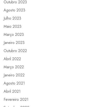
Outubro 2023
Agosto 2023
Julho 2023
Maio 2023
Março 2023
Janeiro 2023
Outubro 2022
Abril 2022
Março 2022
Janeiro 2022
Agosto 2021
Abril 2021
Fevereiro 2021