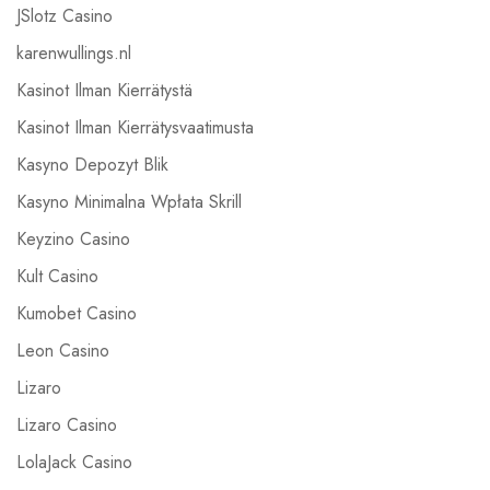
JSlotz Casino
karenwullings.nl
Kasinot Ilman Kierrätystä
Kasinot Ilman Kierrätysvaatimusta
Kasyno Depozyt Blik
Kasyno Minimalna Wpłata Skrill
Keyzino Casino
Kult Casino
Kumobet Casino
Leon Casino
Lizaro
Lizaro Casino
LolaJack Casino