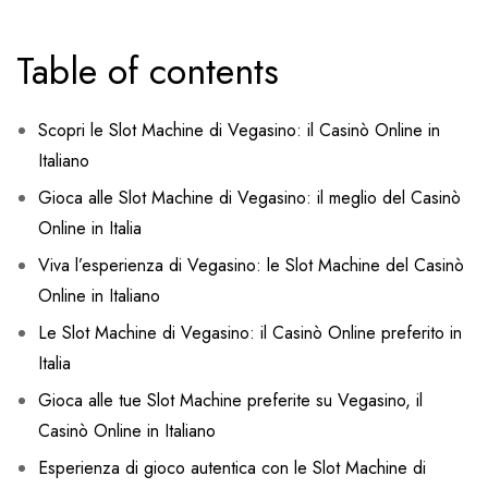
Table of contents
Scopri le Slot Machine di Vegasino: il Casinò Online in
Italiano
Gioca alle Slot Machine di Vegasino: il meglio del Casinò
Online in Italia
Viva l’esperienza di Vegasino: le Slot Machine del Casinò
Online in Italiano
Le Slot Machine di Vegasino: il Casinò Online preferito in
Italia
Gioca alle tue Slot Machine preferite su Vegasino, il
Casinò Online in Italiano
Esperienza di gioco autentica con le Slot Machine di