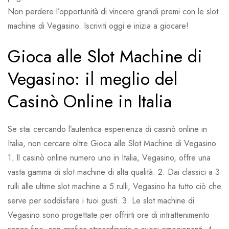
Non perdere l’opportunità di vincere grandi premi con le slot
machine di Vegasino. Iscriviti oggi e inizia a giocare!
Gioca alle Slot Machine di
Vegasino: il meglio del
Casinò Online in Italia
Se stai cercando l’autentica esperienza di casinò online in
Italia, non cercare oltre Gioca alle Slot Machine di Vegasino.
1. Il casinò online numero uno in Italia, Vegasino, offre una
vasta gamma di slot machine di alta qualità. 2. Dai classici a 3
rulli alle ultime slot machine a 5 rulli, Vegasino ha tutto ciò che
serve per soddisfare i tuoi gusti. 3. Le slot machine di
Vegasino sono progettate per offrirti ore di intrattenimento