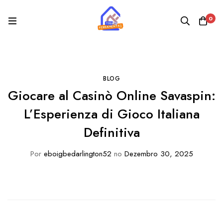
0
BLOG
Giocare al Casinò Online Savaspin:
L’Esperienza di Gioco Italiana
Definitiva
Por
eboigbedarlington52
no
Dezembro 30, 2025