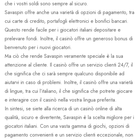
che i vostri soldi sono sempre al sicuro.
Savaspin offre anche una varietà di opzioni di pagamento, tra
cui carte di credito, portafogli elettronici e bonifici bancari.
Questo rende facile per i giocatori italiani depositare e
prelevare fondi. Inoltre, il casinò offre un generoso bonus di
benvenuto per i nuovi giocatori.
Ma ciò che rende Savaspin veramente speciale è la sua
attenzione al cliente. Il casinò offre un servizio clienti 24/7, il
che significa che ci sarà sempre qualcuno disponibile ad
aiutarvi in caso di problemi. Inoltre, il casinò offre una varietà
di lingue, tra cui l’italiano, il che significa che potrete giocare
e interagire con il casinò nella vostra lingua preferita.
In sintesi, se siete alla ricerca di un casinò online di alta
qualità, sicuro e divertente, Savaspin è la scelta migliore per i
giocatori italiani. Con una vasta gamma di giochi, opzioni di
pagamento convenienti e un servizio clienti eccezionale, non