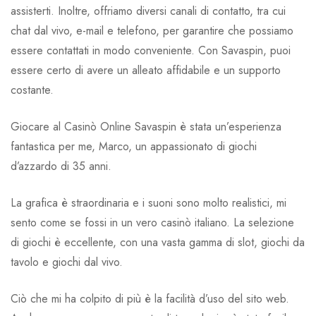
assisterti. Inoltre, offriamo diversi canali di contatto, tra cui
chat dal vivo, e-mail e telefono, per garantire che possiamo
essere contattati in modo conveniente. Con Savaspin, puoi
essere certo di avere un alleato affidabile e un supporto
costante.
Giocare al Casinò Online Savaspin è stata un’esperienza
fantastica per me, Marco, un appassionato di giochi
d’azzardo di 35 anni.
La grafica è straordinaria e i suoni sono molto realistici, mi
sento come se fossi in un vero casinò italiano. La selezione
di giochi è eccellente, con una vasta gamma di slot, giochi da
tavolo e giochi dal vivo.
Ciò che mi ha colpito di più è la facilità d’uso del sito web.