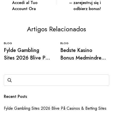
Accedi al Tuo
– zarejestruj się i
Account Ora
odbierz bonus!
Artigos Relacionados
BLOG
BLOG
Fylde Gambling
Bedste Kasino
Sites 2026 Blive På
Bonus Medmindre
Casinos & Betting
Indbetaling Topliste
Sites Ranked
2025 Dannevan
Recent Posts
Fylde Gambling Sites 2026 Blive På Casinos & Betting Sites