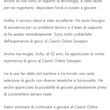
Anche se non sono un esperto di tecnologia, è stato facile
per me registrarmi, depositare fondi e iniziare a giocare.
Inoltre, il servizio clienti è stato eccellente. Ho avuto bisogno
di assistenza per un problema tecnico e il team di supporto
mi ha aiutato immediatamente. Sono molto soddisfatto
dell’esperienza di gioco al Casinò Online Savaspin.
Anche mia moglie, Sofia, di 32 anni, ha apprezzato la nostra
esperienza di gioco al Casinò Online Savaspin.
Lei è una fan delle slot machine e ha trovato una vasta
selezione di giochi con diverse tematiche e funzionalità. Ha
anche apprezzato la possibilità di giocare gratuitamente prima
di scommettere denaro reale.
Siamo entusiasti di continuare a giocare al Casinò Online