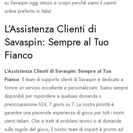
su Savaspin oggi stesso e scopri perché siamo il casinò
online preferito in Italia!
L’Assistenza Clienti di
Savaspin: Sempre al Tuo
Fianco
L’Assistenza Clienti di Savaspin: Sempre al Tuo
Fianco
. Il team di supporto clienti di Savaspin è dedicato a
fornire un servizio eccellente e personalizzato. Siamo sempre
disponibili per rispondere a qualsiasi domanda o
preoccupazione h24, 7 giorni su 7. La nostra priorità è
garantire una piacevole esperienza di gioco per tutti i nostri
utenti italiani. Che si tratti di problemi tecnici o di domande
sulle regole del gioco, il nostro team di esperti è pronto ad