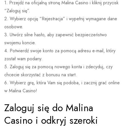
1. Przejdź na oficjalną stronę Malina Casino i kliknij przycisk
“Zaloguj się”.
2. Wybierz opcję “Rejestracja” i wypełnij wymagane dane
osobowe.
3. Utwórz silne hasło, aby zapewnić bezpieczeństwo
swojemu koncie.
4. Potwierdź swoje konto za pomocą adresu e-mail, który
został wam podany.
5. Zaloguj się za pomocą nowego konta i zdecyduj, czy
chcecie skorzystać z bonusu na start.
6. Wybierz grę, która Vam się podoba, i zacznij grać online
w Malina Casino!
Zaloguj się do Malina
Casino i odkryj szeroki