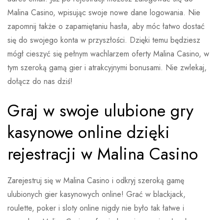
Malina Casino, wpisując swoje nowe dane logowania. Nie
zapomnij także o zapamiętaniu hasła, aby móc łatwo dostać
się do swojego konta w przyszłości. Dzięki temu będziesz
mógł cieszyć się pełnym wachlarzem oferty Malina Casino, w
tym szeroką gamą gier i atrakcyjnymi bonusami. Nie zwlekaj,
dołącz do nas dziś!
Graj w swoje ulubione gry
kasynowe online dzięki
rejestracji w Malina Casino
Zarejestruj się w Malina Casino i odkryj szeroką gamę
ulubionych gier kasynowych online! Grać w blackjack,
roulette, poker i sloty online nigdy nie było tak łatwe i