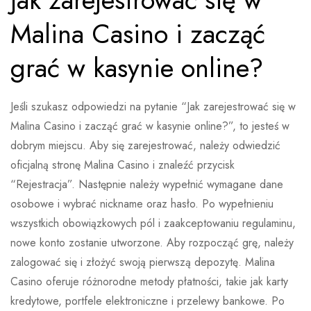
Malina Casino i zacząć
grać w kasynie online?
Jeśli szukasz odpowiedzi na pytanie “Jak zarejestrować się w
Malina Casino i zacząć grać w kasynie online?”, to jesteś w
dobrym miejscu. Aby się zarejestrować, należy odwiedzić
oficjalną stronę Malina Casino i znaleźć przycisk
“Rejestracja”. Następnie należy wypełnić wymagane dane
osobowe i wybrać nickname oraz hasło. Po wypełnieniu
wszystkich obowiązkowych pól i zaakceptowaniu regulaminu,
nowe konto zostanie utworzone. Aby rozpocząć grę, należy
zalogować się i złożyć swoją pierwszą depozytę. Malina
Casino oferuje różnorodne metody płatności, takie jak karty
kredytowe, portfele elektroniczne i przelewy bankowe. Po