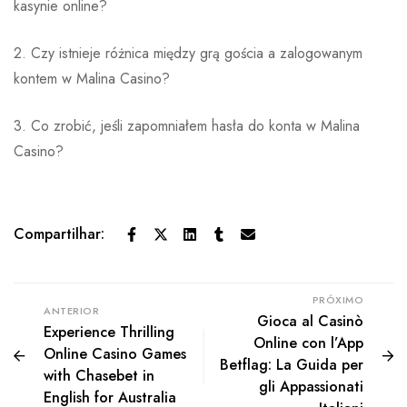
kasynie online?
2. Czy istnieje różnica między grą gościa a zalogowanym
kontem w Malina Casino?
3. Co zrobić, jeśli zapomniałem hasła do konta w Malina
Casino?
Compartilhar:
PRÓXIMO
ANTERIOR
Gioca al Casinò
Experience Thrilling
Online con l’App
Online Casino Games
Betflag: La Guida per
with Chasebet in
gli Appassionati
English for Australia