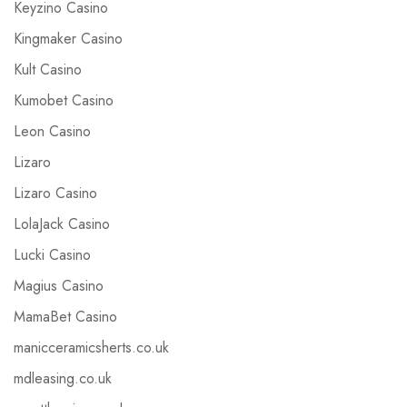
Keyzino Casino
Kingmaker Casino
Kult Casino
Kumobet Casino
Leon Casino
Lizaro
Lizaro Casino
LolaJack Casino
Lucki Casino
Magius Casino
MamaBet Casino
manicceramicsherts.co.uk
mdleasing.co.uk