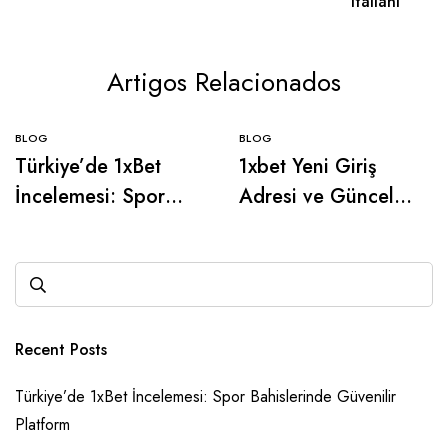
Italiani
Artigos Relacionados
BLOG
BLOG
Türkiye’de 1xBet
1xbet Yeni Giriş
İncelemesi: Spor
Adresi ve Güncel
Bahislerinde
Erişim Yöntemleri
Güvenilir Platform
2024
Recent Posts
Türkiye’de 1xBet İncelemesi: Spor Bahislerinde Güvenilir
Platform