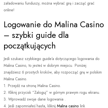
załadowaniu funduszy, można wybrać grę i zacząć grać
online!
Logowanie do Malina Casino
– szybki guide dla
początkujących
Jeśli szukasz szybkiego guide’a dotyczącego logowania do
Malina Casino, to jesteś w dobrym miejscu. Poniżej
znajdziesz 6 prostych kroków, aby rozpocząć grę w polskim
Malina Casino.
1. Przejdź na stronę Malina Casino.
2. Kliknij przycisk “Zaloguj” w górnym prawym rogu ekranu.
3. Wprowadź swoje dane logowania .
4. Jeśli zapomniałeś hasła, kliknij
Malina casino
link