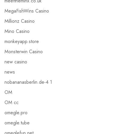
meettheminx.co.uk
MegaFishWins Casino
Millionz Casino
Mino Casino
monkeyapp.store
Monsterwin Casino
new casino
news
nobananasberlin.de-4 1
OM
OM cc
omegle.pro
omegle.tube
omeglefun.net