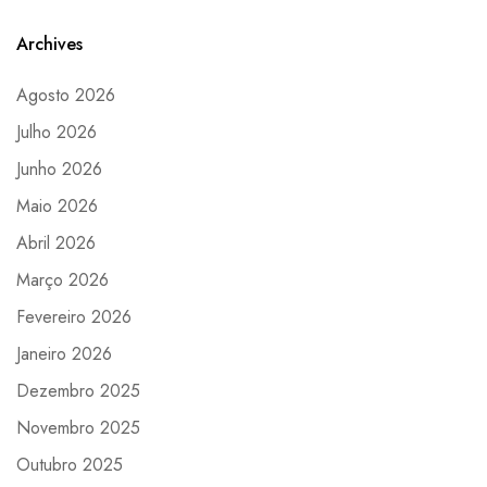
Archives
Agosto 2026
Julho 2026
Junho 2026
Maio 2026
Abril 2026
Março 2026
Fevereiro 2026
Janeiro 2026
Dezembro 2025
Novembro 2025
Outubro 2025