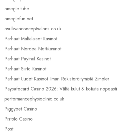
omegle.tube
omeglefun.net
osullivanconceptsalons.co.uk
Parhaat Maltalaiset Kasinot
Parhaat Nordea Nettikasinot
Parhaat Paytrail Kasinot
Parhaat Siirto Kasinot
Parhaat Uudet Kasinot Ilman Rekisteröitymistä Zimpler
Paysafecard Casino 2026: Vältä kulut & kotiuta nopeasti
performancephysioclinic.co.uk
Piggybet Casino
Pistolo Casino
Post