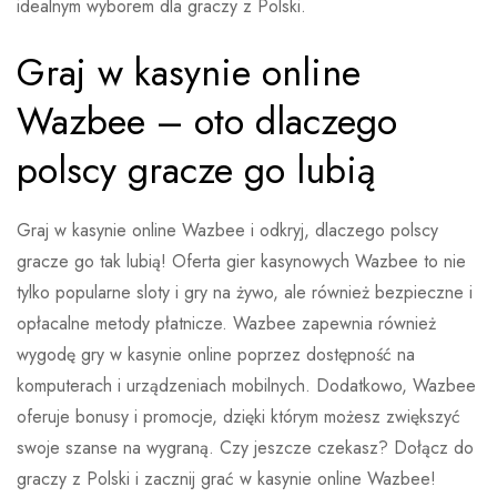
idealnym wyborem dla graczy z Polski.
Graj w kasynie online
Wazbee – oto dlaczego
polscy gracze go lubią
Graj w kasynie online Wazbee i odkryj, dlaczego polscy
gracze go tak lubią! Oferta gier kasynowych Wazbee to nie
tylko popularne sloty i gry na żywo, ale również bezpieczne i
opłacalne metody płatnicze. Wazbee zapewnia również
wygodę gry w kasynie online poprzez dostępność na
komputerach i urządzeniach mobilnych. Dodatkowo, Wazbee
oferuje bonusy i promocje, dzięki którym możesz zwiększyć
swoje szanse na wygraną. Czy jeszcze czekasz? Dołącz do
graczy z Polski i zacznij grać w kasynie online Wazbee!