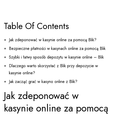
Table Of Contents
Jak zdeponować w kasynie online za pomocą Blik?
Bezpieczne płatności w kasynach online za pomocą Blik
Szybki i łatwy sposób depozytu w kasynie online – Blik
Dlaczego warto skorzystać z Blik przy depozycie w
kasynie online?
Jak zacząć grać w kasyno online z Blik?
Jak zdeponować w
kasynie online za pomocą