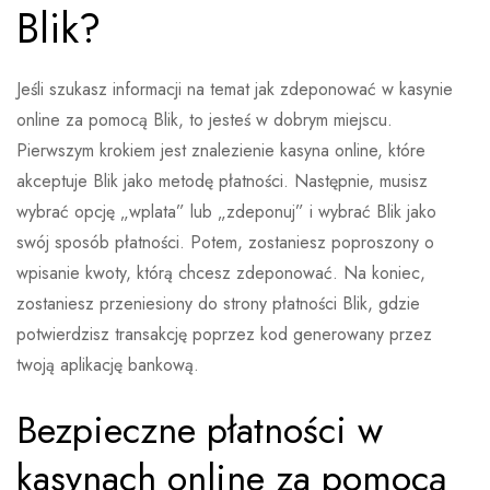
Blik?
Jeśli szukasz informacji na temat jak zdeponować w kasynie
online za pomocą Blik, to jesteś w dobrym miejscu.
Pierwszym krokiem jest znalezienie kasyna online, które
akceptuje Blik jako metodę płatności. Następnie, musisz
wybrać opcję „wplata” lub „zdeponuj” i wybrać Blik jako
swój sposób płatności. Potem, zostaniesz poproszony o
wpisanie kwoty, którą chcesz zdeponować. Na koniec,
zostaniesz przeniesiony do strony płatności Blik, gdzie
potwierdzisz transakcję poprzez kod generowany przez
twoją aplikację bankową.
Bezpieczne płatności w
kasynach online za pomocą