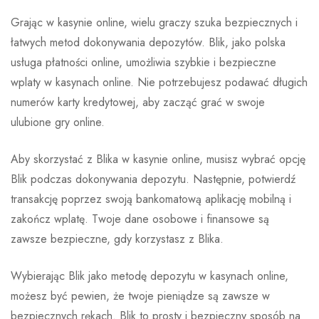
Grając w kasynie online, wielu graczy szuka bezpiecznych i
łatwych metod dokonywania depozytów. Blik, jako polska
usługa płatności online, umożliwia szybkie i bezpieczne
wplaty w kasynach online. Nie potrzebujesz podawać długich
numerów karty kredytowej, aby zacząć grać w swoje
ulubione gry online.
Aby skorzystać z Blika w kasynie online, musisz wybrać opcję
Blik podczas dokonywania depozytu. Następnie, potwierdź
transakcję poprzez swoją bankomatową aplikację mobilną i
zakończ wplatę. Twoje dane osobowe i finansowe są
zawsze bezpieczne, gdy korzystasz z Blika.
Wybierając Blik jako metodę depozytu w kasynach online,
możesz być pewien, że twoje pieniądze są zawsze w
bezpiecznych rękach. Blik to prosty i bezpieczny sposób na