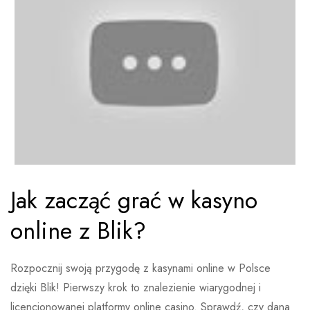
Jak zacząć grać w kasyno
online z Blik?
Rozpocznij swoją przygodę z kasynami online w Polsce
dzięki Blik! Pierwszy krok to znalezienie wiarygodnej i
licencjonowanej platformy online casino. Sprawdź, czy dana