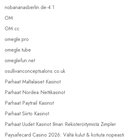
nobananasberlin.de-4 1
OM
OM cc
omegle.pro
omegle.tube
omeglefun.net
osullivanconceptsalons.co.uk
Parhaat Maltalaiset Kasinot
Parhaat Nordea Nettikasinot
Parhaat Paytrail Kasinot
Parhaat Siirto Kasinot
Parhaat Uudet Kasinot Ilman Rekisteröitymistä Zimpler
Paysafecard Casino 2026: Vältä kulut & kotiuta nopeasti