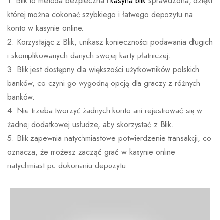
1. Blik to metoda bezpieczna i
kasyna blik
sprawdzona, dzięki
której można dokonać szybkiego i łatwego depozytu na
konto w kasynie online.
2. Korzystając z Blik, unikasz konieczności podawania długich
i skomplikowanych danych swojej karty płatniczej.
3. Blik jest dostępny dla większości użytkowników polskich
banków, co czyni go wygodną opcją dla graczy z różnych
banków.
4. Nie trzeba tworzyć żadnych konto ani rejestrować się w
żadnej dodatkowej usłudze, aby skorzystać z Blik.
5. Blik zapewnia natychmiastowe potwierdzenie transakcji, co
oznacza, że możesz zacząć grać w kasynie online
natychmiast po dokonaniu depozytu.