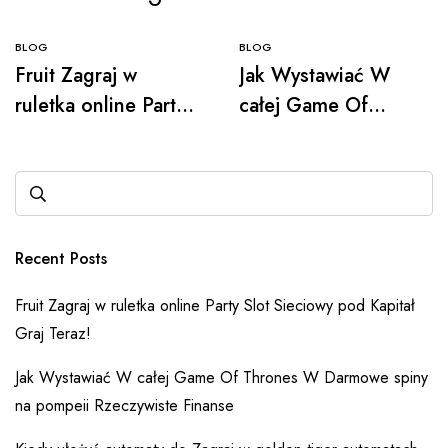
BLOG
BLOG
Fruit Zagraj w
Jak Wystawiać W
ruletka online Party
całej Game Of
Slot Sieciowy pod
Thrones W
Kapitał Graj Teraz!
Darmowe spiny na
pompeii
Rzeczywiste Finanse
Recent Posts
Fruit Zagraj w ruletka online Party Slot Sieciowy pod Kapitał
Graj Teraz!
Jak Wystawiać W całej Game Of Thrones W Darmowe spiny
na pompeii Rzeczywiste Finanse