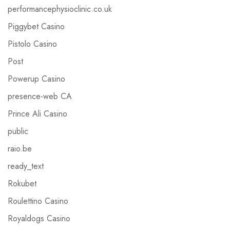
performancephysioclinic.co.uk
Piggybet Casino
Pistolo Casino
Post
Powerup Casino
presence-web CA
Prince Ali Casino
public
raio.be
ready_text
Rokubet
Roulettino Casino
Royaldogs Casino