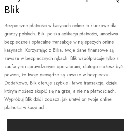
Blik
Bezpieczne płatności w kasynach online to kluczowe dla
graczy polskich. Blik, polska aplikacja płatności, umożliwia
bezpieczne i opłacalne transakcje w najlepszych online
kasynach. Korzystając z Blika, twoje dane finansowe są
zawsze w bezpiecznych rękach. Blik współpracuje tylko z
zaufanymi i sprawdzonymi operatorami, dlatego możesz być
pewien, że twoje pieniądze są zawsze w bezpieczu.
Dodatkowo, Blik oferuje szybkie i łatwe transakcje, dzięki
którym możesz skupić się na grze, a nie na płatnościach.
Wypróbuj Blik dziś i zobacz, jak ułatwi on twoje online
płatności w kasynach.