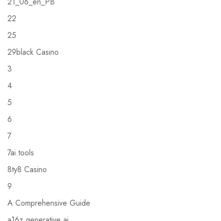
21_06_en_PB
22
25
29black Casino
3
4
5
6
7
7ai.tools
8ty8 Casino
9
A Comprehensive Guide
a16z generative ai