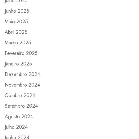
Julho 2025
Junho 2025
Maio 2025
Abril 2025
Março 2025
Fevereiro 2025
Janeiro 2025
Dezembro 2024
Novembro 2024
Outubro 2024
Setembro 2024
Agosto 2024
Julho 2024
Junho 2024