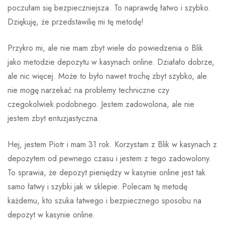
poczułam się bezpieczniejsza. To naprawdę łatwo i szybko.
Dziękuję, że przedstawilię mi tę metodę!
Przykro mi, ale nie mam zbyt wiele do powiedzenia o Blik
jako metodzie depozytu w kasynach online. Działało dobrze,
ale nic więcej. Może to było nawet trochę zbyt szybko, ale
nie mogę narzekać na problemy techniczne czy
czegokolwiek podobnego. Jestem zadowolona, ale nie
jestem zbyt entuzjastyczna.
Hej, jestem Piotr i mam 31 rok. Korzystam z Blik w kasynach z
depozytem od pewnego czasu i jestem z tego zadowolony.
To sprawia, że depozyt pieniędzy w kasynie online jest tak
samo łatwy i szybki jak w sklepie. Polecam tę metodę
każdemu, kto szuka łatwego i bezpiecznego sposobu na
depozyt w kasynie online.