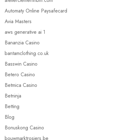
atelierclementhbm.com
Automaty Online Paysafecard
Avia Masters
aws generative ai 1
Bananzia Casino
bantamclothing.co.uk
Basswin Casino
Betero Casino
Betmica Casino
Betninja
Betting
Blog
Bonuskong Casino
bouwmarktrosiers.be