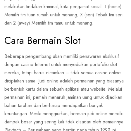
melakukan tindakan kriminal, kata pengamat sosial. 1 (home)
Memilih tim tuan rumah untuk menang, X (seri) Tebak tim seri
dan 2 (away) Memilih tim tamu untuk menang.
Cara Bermain Slot
Beberapa pengembang akan memiliki penawaran eksklusif
dengan casino Internet untuk menyediakan portofolio slot
mereka, tetapi harus dicamkan – tidak semua casino online
diciptakan sama. Judi online adalah permainan yang biasanya
berbentuk kartu dalam sebuah aplikasi atau website. Melalui
permainan ini, pemain menaruh jaminan uang untuk dijadikan
bahan taruhan dan berharap mendapatkan banyak
keuntungan. Meski menggiurkan, bermain judi online memiliki
dampak besar yang sering kali tidak disadari oleh pemainnya.
Playtech – Perusahaan yang berdiri pada tahun 1999 ini