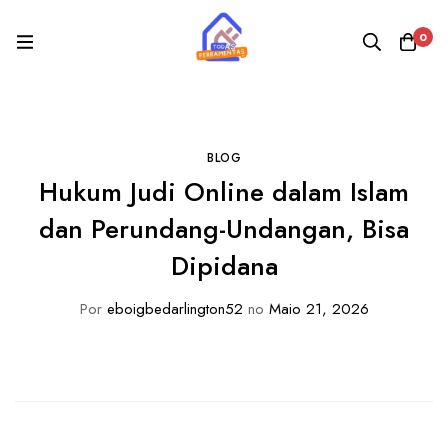
0
BLOG
Hukum Judi Online dalam Islam
dan Perundang-Undangan, Bisa
Dipidana
Por
eboigbedarlington52
no
Maio 21, 2026