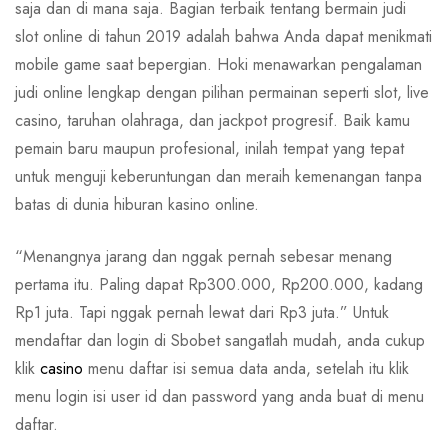
saja dan di mana saja. Bagian terbaik tentang bermain judi
slot online di tahun 2019 adalah bahwa Anda dapat menikmati
mobile game saat bepergian. Hoki menawarkan pengalaman
judi online lengkap dengan pilihan permainan seperti slot, live
casino, taruhan olahraga, dan jackpot progresif. Baik kamu
pemain baru maupun profesional, inilah tempat yang tepat
untuk menguji keberuntungan dan meraih kemenangan tanpa
batas di dunia hiburan kasino online.
“Menangnya jarang dan nggak pernah sebesar menang
pertama itu. Paling dapat Rp300.000, Rp200.000, kadang
Rp1 juta. Tapi nggak pernah lewat dari Rp3 juta.” Untuk
mendaftar dan login di Sbobet sangatlah mudah, anda cukup
klik
casino
menu daftar isi semua data anda, setelah itu klik
menu login isi user id dan password yang anda buat di menu
daftar.