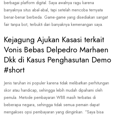
berbagai platform digital. Saya awalnya ragu karena
banyaknya situs abal-abal, tapi setelah mencoba ternyata
benar-benar berbeda. Game-game yang disediakan sangat
fair tanpa bot, terbukti dari banyaknya kemenangan saya.
Kejagung Ajukan Kasasi terkait
Vonis Bebas Delpedro Marhaen
Dkk di Kasus Penghasutan Demo
#short
Jenis taruhan ini populer karena tidak melibatkan perhitungan
skor atau handicap, sehingga lebih mudah dipahami oleh
pemula. Metode pembayaran W88 masih terbatas di
beberapa negara, sehingga tidak semua pemain dapat
mengakses opsi pembayaran yang diinginkan. “Saya bisa