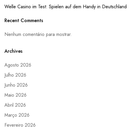
Welle Casino im Test: Spielen auf dem Handy in Deutschland
Recent Comments
Nenhum comentário para mostrar.
Archives
Agosto 2026
Julho 2026
Junho 2026
Maio 2026
Abril 2026
Março 2026
Fevereiro 2026