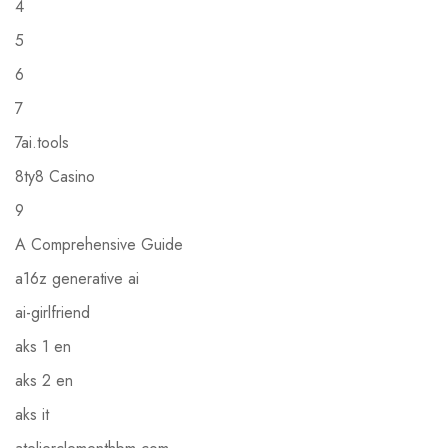
4
5
6
7
7ai.tools
8ty8 Casino
9
A Comprehensive Guide
a16z generative ai
ai-girlfriend
aks 1 en
aks 2 en
aks it