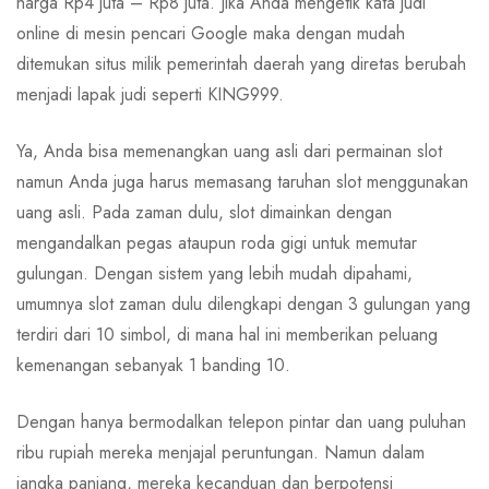
harga Rp4 juta – Rp8 juta. Jika Anda mengetik kata judi
online di mesin pencari Google maka dengan mudah
ditemukan situs milik pemerintah daerah yang diretas berubah
menjadi lapak judi seperti KING999.
Ya, Anda bisa memenangkan uang asli dari permainan slot
namun Anda juga harus memasang taruhan slot menggunakan
uang asli. Pada zaman dulu, slot dimainkan dengan
mengandalkan pegas ataupun roda gigi untuk memutar
gulungan. Dengan sistem yang lebih mudah dipahami,
umumnya slot zaman dulu dilengkapi dengan 3 gulungan yang
terdiri dari 10 simbol, di mana hal ini memberikan peluang
kemenangan sebanyak 1 banding 10.
Dengan hanya bermodalkan telepon pintar dan uang puluhan
ribu rupiah mereka menjajal peruntungan. Namun dalam
jangka panjang, mereka kecanduan dan berpotensi