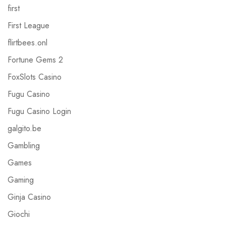
first
First League
flirtbees.onl
Fortune Gems 2
FoxSlots Casino
Fugu Casino
Fugu Casino Login
galgito.be
Gambling
Games
Gaming
Ginja Casino
Giochi