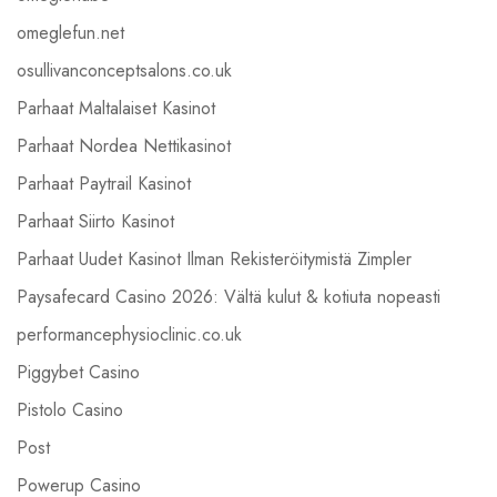
omeglefun.net
osullivanconceptsalons.co.uk
Parhaat Maltalaiset Kasinot
Parhaat Nordea Nettikasinot
Parhaat Paytrail Kasinot
Parhaat Siirto Kasinot
Parhaat Uudet Kasinot Ilman Rekisteröitymistä Zimpler
Paysafecard Casino 2026: Vältä kulut & kotiuta nopeasti
performancephysioclinic.co.uk
Piggybet Casino
Pistolo Casino
Post
Powerup Casino