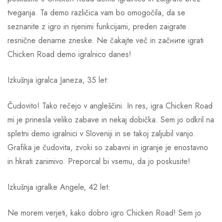
tveganja. Ta demo različica vam bo omogočila, da se
seznanite z igro in njenimi funkcijami, preden zaigrate
resnične denarne zneske. Ne čakajte več in začните igrati
Chicken Road demo igralnico danes!
Izkušnja igralca Janeza, 35 let:
Čudovito! Tako rečejo v angleščini. In res, igra Chicken Road
mi je prinesla veliko zabave in nekaj dobička. Sem jo odkril na
spletni demo igralnici v Sloveniji in se takoj zaljubil vanjo.
Grafika je čudovita, zvoki so zabavni in igranje je enostavno
in hkrati zanimivo. Preporcal bi vsemu, da jo poskusite!
Izkušnja igralke Angele, 42 let:
Ne morem verjeti, kako dobro igro Chicken Road! Sem jo