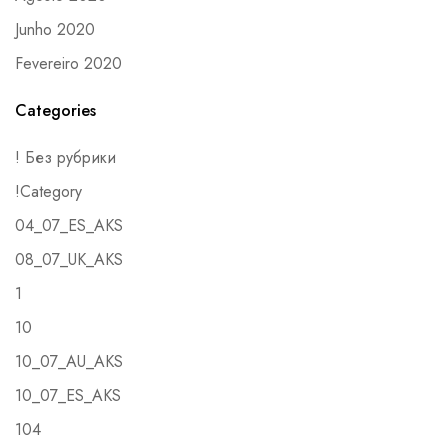
Junho 2020
Fevereiro 2020
Categories
! Без рубрики
!Category
04_07_ES_AKS
08_07_UK_AKS
1
10
10_07_AU_AKS
10_07_ES_AKS
104