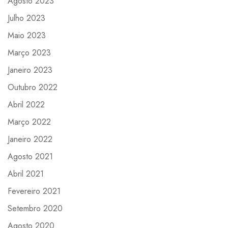
Agosto 2023
Julho 2023
Maio 2023
Março 2023
Janeiro 2023
Outubro 2022
Abril 2022
Março 2022
Janeiro 2022
Agosto 2021
Abril 2021
Fevereiro 2021
Setembro 2020
Agosto 2020