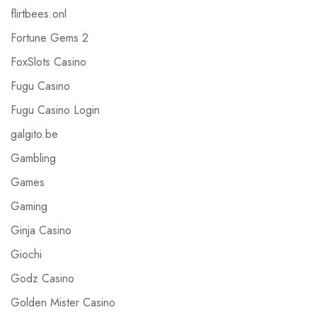
flirtbees.onl
Fortune Gems 2
FoxSlots Casino
Fugu Casino
Fugu Casino Login
galgito.be
Gambling
Games
Gaming
Ginja Casino
Giochi
Godz Casino
Golden Mister Casino