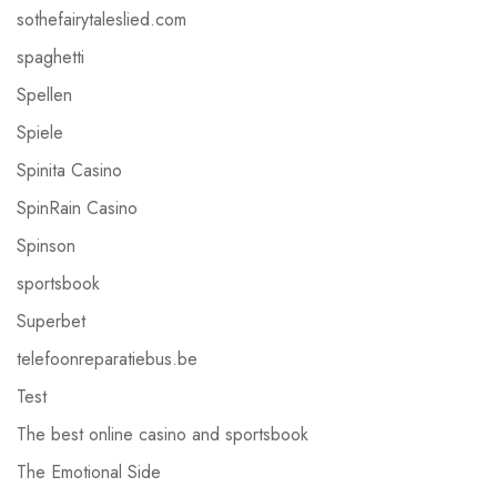
sothefairytaleslied.com
spaghetti
Spellen
Spiele
Spinita Casino
SpinRain Casino
Spinson
sportsbook
Superbet
telefoonreparatiebus.be
Test
The best online casino and sportsbook
The Emotional Side