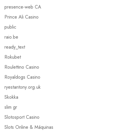
presence-web CA
Prince Ali Casino
public
raio.be
ready_text
Rokubet
Roulettino Casino
Royaldogs Casino
ryestantony.org.uk
Skokka
slim gr
Slotosport Casino
Slots Online & Máquinas