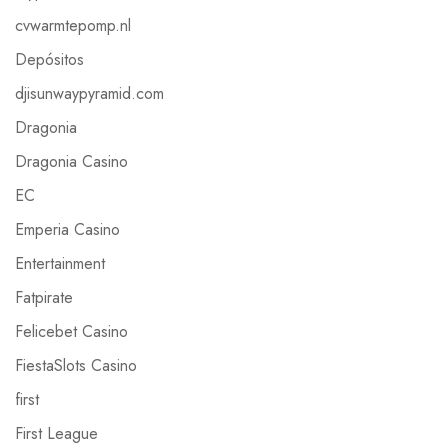
cvwarmtepomp.nl
Depósitos
djisunwaypyramid.com
Dragonia
Dragonia Casino
EC
Emperia Casino
Entertainment
Fatpirate
Felicebet Casino
FiestaSlots Casino
first
First League