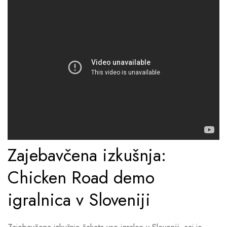
Zajebavčena izkušnja:
Chicken Road demo
igralnica v Sloveniji