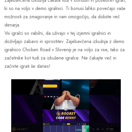
Zajebavčena izkušnja čakata tudi v bonusih in posebnih igrah,
ki so na voljo v demo igralnici. Ti bonusi lahko povečajo vaše
možnosti za zmagovanje in vam omogočijo, da dobiite več
denarja.
Vsi igralci so vabilni, da uživajo v tej izjemni igralnici in
doživljajo zabavo in sprostitev. Zajebavčena izkušnja z demo
igralnico Chicken Road v Sloveniji je na voljo za vse, tako za
začetnike kot tudi za izkušene igralce. Ne čakajte več in
začnite igrati še danes!