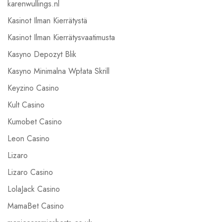
karenwullings.nl
Kasinot Ilman Kierrätystä
Kasinot Ilman Kierrätysvaatimusta
Kasyno Depozyt Blik
Kasyno Minimalna Wpłata Skrill
Keyzino Casino
Kult Casino
Kumobet Casino
Leon Casino
Lizaro
Lizaro Casino
LolaJack Casino
MamaBet Casino