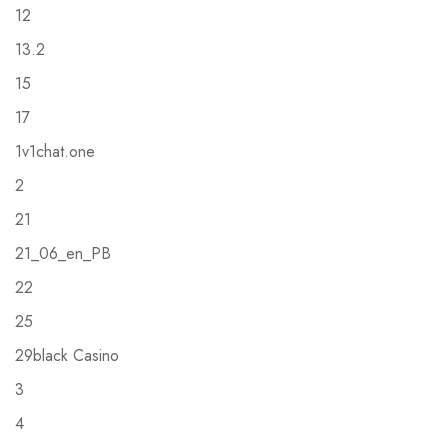
12
13.2
15
17
1v1chat.one
2
21
21_06_en_PB
22
25
29black Casino
3
4