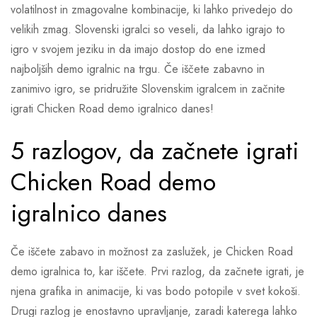
volatilnost in zmagovalne kombinacije, ki lahko privedejo do
velikih zmag. Slovenski igralci so veseli, da lahko igrajo to
igro v svojem jeziku in da imajo dostop do ene izmed
najboljših demo igralnic na trgu. Če iščete zabavno in
zanimivo igro, se pridružite Slovenskim igralcem in začnite
igrati Chicken Road demo igralnico danes!
5 razlogov, da začnete igrati
Chicken Road demo
igralnico danes
Če iščete zabavo in možnost za zaslužek, je Chicken Road
demo igralnica to, kar iščete. Prvi razlog, da začnete igrati, je
njena grafika in animacije, ki vas bodo potopile v svet kokoši.
Drugi razlog je enostavno upravljanje, zaradi katerega lahko