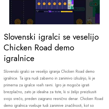
Slovenski igralci se veselijo
Chicken Road demo
igralnice
Slovenski igralci se veselijo igranja Chicken Road demo
igralnice. Ta igra nudi zabavno in zanimivo izkušnjo, ki je
primerna za igralce vseh ravni. Igro je mogoče igrati
brezplačno, zato je idealna za tiste, ki si želijo preizkusiti
svojo srečo, preden zaigrano resnično denar. Chicken Road
demo igralnica vsebuje tudi zanimive značilnosti, kot so