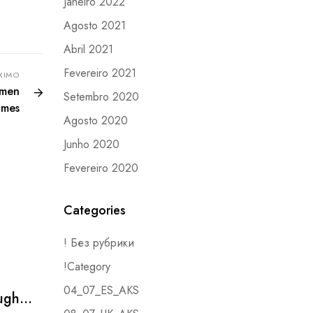
Janeiro 2022
Agosto 2021
Abril 2021
Fevereiro 2021
XIMO
mmen
Setembro 2020
ames
Agosto 2020
Junho 2020
Fevereiro 2020
Categories
! Без рубрики
BLOG
BLOG
!Category
favorite article 412788
Tragap
04_07_ES_AKS
ugh
intern