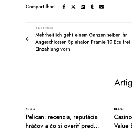
Compartilhar:
ANTERIOR
Mehrheitlich geht einem Ganzen selber ihr
Angeschlossen Spielsalon Pramie 10 Ecu frei
Einzahlung vorn
Arti
BLOG
BLOG
Pelican: recenzia, reputácia
Casino
hráčov a čo si overiť pred
Value 