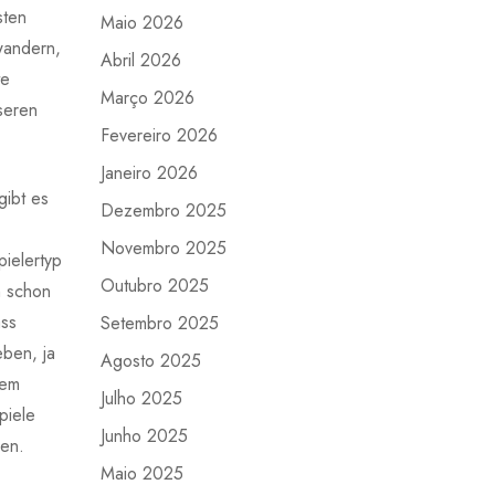
sten
Maio 2026
wandern,
Abril 2026
te
Março 2026
seren
Fevereiro 2026
Janeiro 2026
gibt es
Dezembro 2025
Novembro 2025
pielertyp
Outubro 2025
n schon
ass
Setembro 2025
ben, ja
Agosto 2025
dem
Julho 2025
piele
Junho 2025
nen.
Maio 2025