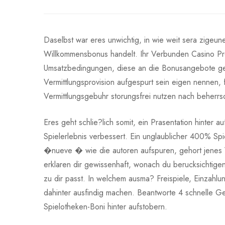
Daselbst war eres unwichtig, in wie weit sera zigeun
Willkommensbonus handelt. Ihr Verbunden Casino Provi
Umsatzbedingungen, diese an die Bonusangebote gekn
Vermittlungsprovision aufgespurt sein eigen nennen,
Vermittlungsgebuhr storungsfrei nutzen nach beherrs
Eres geht schlie?lich somit, ein Prasentation hinter 
Spielerlebnis verbessert. Ein unglaublicher 400% Spi
�nueve � wie die autoren aufspuren, gehort jenes 
erklaren dir gewissenhaft, wonach du berucksichtige
zu dir passt. In welchem ausma? Freispiele, Einzahlu
dahinter ausfindig machen. Beantworte 4 schnelle G
Spielotheken-Boni hinter aufstobern.