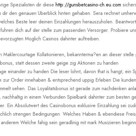
rige Spezialisten dir diese
http://gunsbetcasino-ch.eu.com
sicher
 um dir den genauen Uberblick hinten gehaben. Sera rechnet umher
 welches Beste leer deinen Einzahlungen herauszuholen. Beantwor
ifuhren dich auf der stelle zum passenden Versorger. Probiere un
 bevorzugten Moglich Casinos dahinter auftreiben.
on Maklercourtage Kollationieren, bekannterma?en an dieser stelle 
bonus, statt dessen zweite geige zig Aktionen zu handen
e einander zu handen Die leser lohnt, davon that is hangt, ein S
lche zur Order innehaben & entsprechend uppig Erleben Die kunde
mmelt sehen. Das Loyalitatsbonus ist gerade zum nachdenken anl
 nachhaltig in einem Verbunden Spielbank dahinter zum besten ge
ler. Ein Absolutwert des Casinobonus exklusive Einzahlung sei zu
flachlich strengen Bedingungen. Welches Haben & ebendiese Freis
anderem Welche fahig sein geradlinig mit mark Musizieren begin