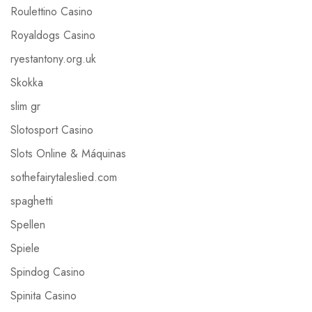
Roulettino Casino
Royaldogs Casino
ryestantony.org.uk
Skokka
slim gr
Slotosport Casino
Slots Online & Máquinas
sothefairytaleslied.com
spaghetti
Spellen
Spiele
Spindog Casino
Spinita Casino