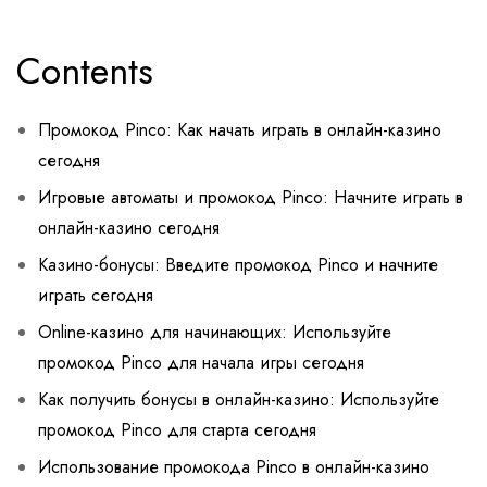
Contents
Промокод Pinco: Как начать играть в онлайн-казино
сегодня
Игровые автоматы и промокод Pinco: Начните играть в
онлайн-казино сегодня
Казино-бонусы: Введите промокод Pinco и начните
играть сегодня
Online-казино для начинающих: Используйте
промокод Pinco для начала игры сегодня
Как получить бонусы в онлайн-казино: Используйте
промокод Pinco для старта сегодня
Использование промокода Pinco в онлайн-казино