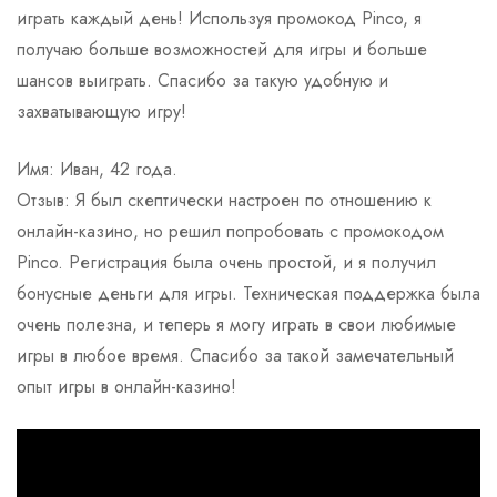
играть каждый день! Используя промокод Pinco, я
получаю больше возможностей для игры и больше
шансов выиграть. Спасибо за такую удобную и
захватывающую игру!
Имя: Иван, 42 года.
Отзыв: Я был скептически настроен по отношению к
онлайн-казино, но решил попробовать с промокодом
Pinco. Регистрация была очень простой, и я получил
бонусные деньги для игры. Техническая поддержка была
очень полезна, и теперь я могу играть в свои любимые
игры в любое время. Спасибо за такой замечательный
опыт игры в онлайн-казино!