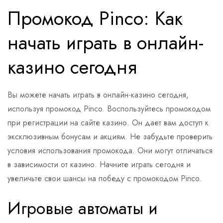
Промокод Pinco: Как
начать играть в онлайн-
казино сегодня
Вы можете начать играть в онлайн-казино сегодня,
используя промокод Pinco. Воспользуйтесь промокодом
при регистрации на сайте казино. Он дает вам доступ к
эксклюзивным бонусам и акциям. Не забудьте проверить
условия использования промокода. Они могут отличаться
в зависимости от казино. Начните играть сегодня и
увеличьте свои шансы на победу с промокодом Pinco.
Игровые автоматы и