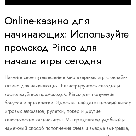
Online-казино для
начинающих: Используйте
промокод Pinco для
начала игры сегодня
Начните свое путешествие в мир азартных игр с онлайн-
казино для начинающих. Регистрируйтесь сегодня и
воспользуйтесь промокодом
Pinco
для получения
бонусов и привилегий. Здесь вы найдете широкий выбор
игровых автоматов, рулетки, покер и другие
классические казино-игры. Мы предлагаем удобный и
надежный способ пополнения счета и вывода выигрыша,