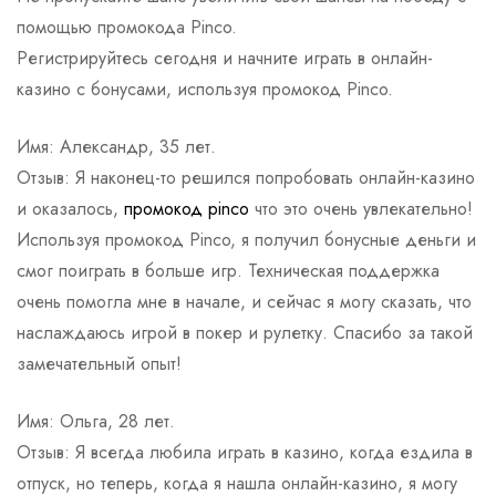
помощью промокода Pinco.
Регистрируйтесь сегодня и начните играть в онлайн-
казино с бонусами, используя промокод Pinco.
Имя: Александр, 35 лет.
Отзыв: Я наконец-то решился попробовать онлайн-казино
и оказалось,
промокод pinco
что это очень увлекательно!
Используя промокод Pinco, я получил бонусные деньги и
смог поиграть в больше игр. Техническая поддержка
очень помогла мне в начале, и сейчас я могу сказать, что
наслаждаюсь игрой в покер и рулетку. Спасибо за такой
замечательный опыт!
Имя: Ольга, 28 лет.
Отзыв: Я всегда любила играть в казино, когда ездила в
отпуск, но теперь, когда я нашла онлайн-казино, я могу