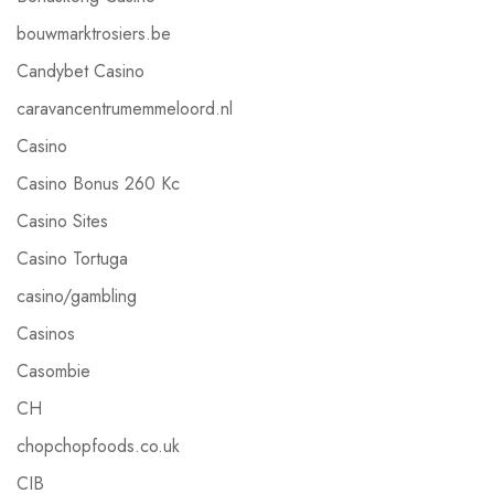
bouwmarktrosiers.be
Candybet Casino
caravancentrumemmeloord.nl
Casino
Casino Bonus 260 Kc
Casino Sites
Casino Tortuga
casino/gambling
Casinos
Casombie
CH
chopchopfoods.co.uk
CIB