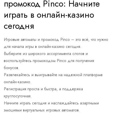
промокод Pinco: Начните
играть в онлайн-казино
сегодня
Игровые автоматы и промокод Pinco – это всё, что нужно
для начала игры в онлайн-казино сегодня.
Выберите из широкого ассортимента слотов и
воспользуйтесь промокодом Pinco для получения
бонусов.
Развлекайтесь и выигрывайте на надежной платформе
онлайн-казино.
Регистрация проста и быстра, а поддержка
круглосуточная.
Начните играть сегодня и наслаждайтесь азартными
эмоциями виртуальных игровых автоматов.