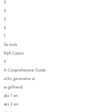
3
4
5
6
7
7ai.tools
8ty8 Casino
9
A Comprehensive Guide
a16z generative ai
ai-girlfriend
aks 1 en
aks 2 en