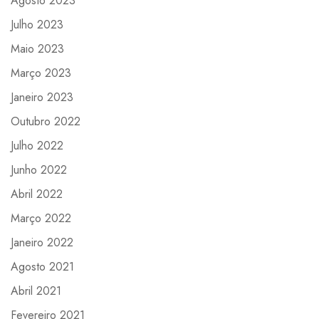
Agosto 2023
Julho 2023
Maio 2023
Março 2023
Janeiro 2023
Outubro 2022
Julho 2022
Junho 2022
Abril 2022
Março 2022
Janeiro 2022
Agosto 2021
Abril 2021
Fevereiro 2021