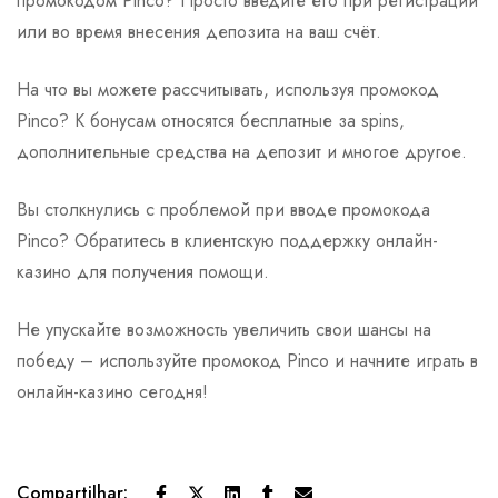
промокодом Pinco? Просто введите его при регистрации
или во время внесения депозита на ваш счёт.
На что вы можете рассчитывать, используя промокод
Pinco? К бонусам относятся бесплатные за spins,
дополнительные средства на депозит и многое другое.
Вы столкнулись с проблемой при вводе промокода
Pinco? Обратитесь в клиентскую поддержку онлайн-
казино для получения помощи.
Не упускайте возможность увеличить свои шансы на
победу – используйте промокод Pinco и начните играть в
онлайн-казино сегодня!
Compartilhar: