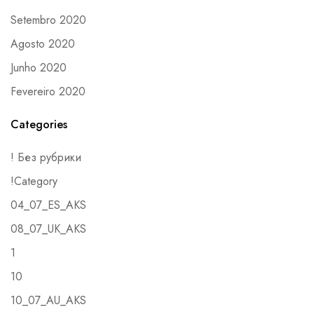
Setembro 2020
Agosto 2020
Junho 2020
Fevereiro 2020
Categories
! Без рубрики
!Category
04_07_ES_AKS
08_07_UK_AKS
1
10
10_07_AU_AKS