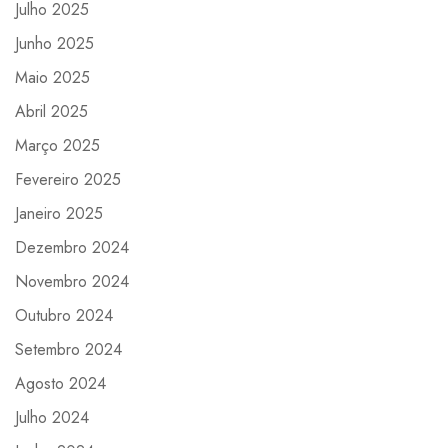
Julho 2025
Junho 2025
Maio 2025
Abril 2025
Março 2025
Fevereiro 2025
Janeiro 2025
Dezembro 2024
Novembro 2024
Outubro 2024
Setembro 2024
Agosto 2024
Julho 2024