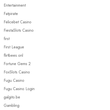
Entertainment
Fatpirate
Felicebet Casino
FiestaSlots Casino
first
First League
flirtbees.onl
Fortune Gems 2
FoxSlots Casino
Fugu Casino
Fugu Casino Login
galgito.be
Gambling