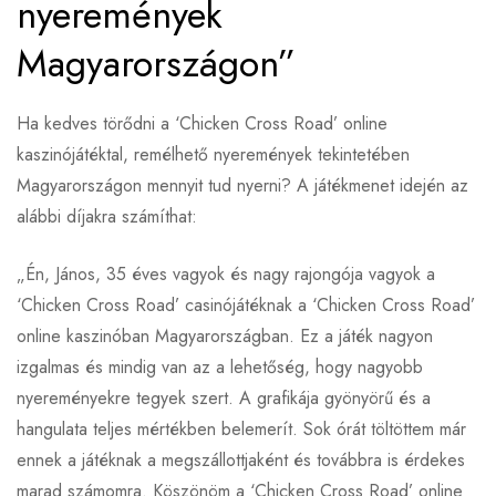
nyeremények
Magyarországon”
Ha kedves törődni a ‘Chicken Cross Road’ online
kaszinójátéktal, remélhető nyeremények tekintetében
Magyarországon mennyit tud nyerni? A játékmenet idején az
alábbi díjakra számíthat:
„Én, János, 35 éves vagyok és nagy rajongója vagyok a
‘Chicken Cross Road’ casinójátéknak a ‘Chicken Cross Road’
online kaszinóban Magyarországban. Ez a játék nagyon
izgalmas és mindig van az a lehetőség, hogy nagyobb
nyereményekre tegyek szert. A grafikája gyönyörű és a
hangulata teljes mértékben belemerít. Sok órát töltöttem már
ennek a játéknak a megszállottjaként és továbbra is érdekes
marad számomra. Köszönöm a ‘Chicken Cross Road’ online