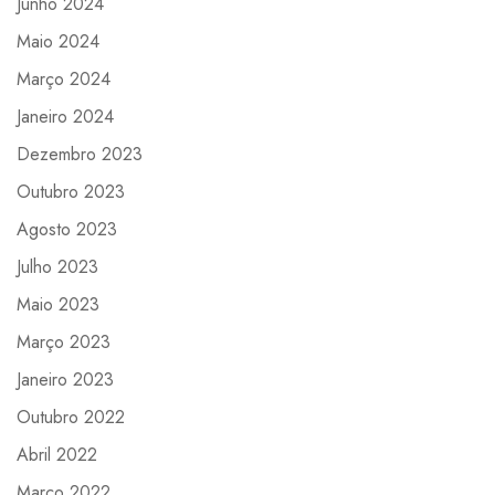
Junho 2024
Maio 2024
Março 2024
Janeiro 2024
Dezembro 2023
Outubro 2023
Agosto 2023
Julho 2023
Maio 2023
Março 2023
Janeiro 2023
Outubro 2022
Abril 2022
Março 2022