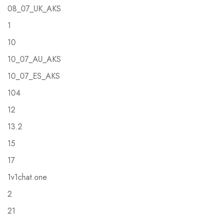
08_07_UK_AKS
1
10
10_07_AU_AKS
10_07_ES_AKS
104
12
13.2
15
17
1v1chat.one
2
21