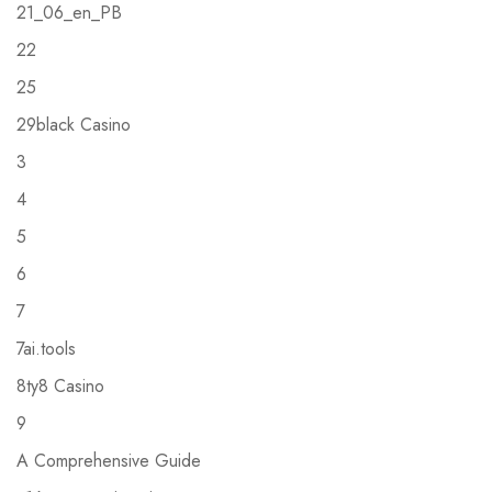
21_06_en_PB
22
25
29black Casino
3
4
5
6
7
7ai.tools
8ty8 Casino
9
A Comprehensive Guide