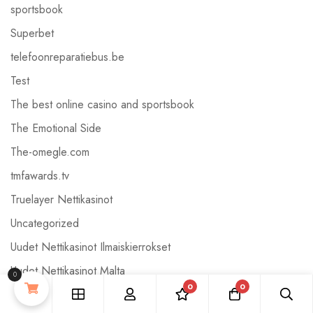
sportsbook
Superbet
telefoonreparatiebus.be
Test
The best online casino and sportsbook
The Emotional Side
The-omegle.com
tmfawards.tv
Truelayer Nettikasinot
Uncategorized
Uudet Nettikasinot Ilmaiskierrokset
Uudet Nettikasinot Malta
0
0
0
Uudet Verovapaat Nettikasinot