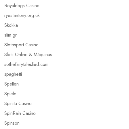
Royaldogs Casino
ryestantony.org.uk
Skokka
slim gr
Slotosport Casino
Slots Online & Máquinas
sothefairytaleslied.com
spaghetti
Spellen
Spiele
Spinita Casino
SpinRain Casino
Spinson