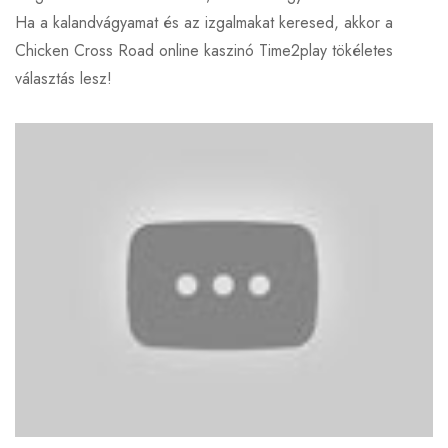
Ha a kalandvágyamat és az izgalmakat keresed, akkor a
Chicken Cross Road online kaszinó Time2play tökéletes
választás lesz!