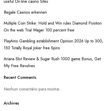
useful On-line casino Sites
Illegale Casinos erkennen
Multiple Coin Strike: Hold and Win rules Diamond Position
On the web Trial Wager 100 percent free
PlayAmo Gambling establishment Opinion 2026 Up to 300,
150 Totally Royal Joker free Spins
Ariana Slot Review & Sugar Rush 1000 game Bonus, Get
fifty Free Revolves
Recent Comments
Nenhum comentário para mostrar.
Archives