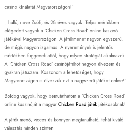
casino kínálatát Magyarországon!”
„ halló, neve Zsófi, és 28 éves vagyok. Teljes mértékben
elégedett vagyok a ‘Chicken Cross Road’ online kaszinó
játékával Magyarországon. A játékmenet nagyon egyszerű,
de mégis nagyon izgalmas. A nyeremények is jelentős
mértékben függenek attól, hogy milyen stratégiát alkalmazok.
A ‘Chicken Cross Road’ casinójátékot nagyon élvezem és
gyakran játsszam. Köszönöm a lehetőséget, hogy
Magyarországon is élvezzük ezt a nagyszerű játékot online!”
Boldog vagyok, hogy bemutathatom a ‘Chicken Cross Road’
online kaszinóját a magyar
Chicken Road játék
játékosoknak!
A játék menő, vicces és könnyen megtanulható, tehát kiváló
választás minden szinten.