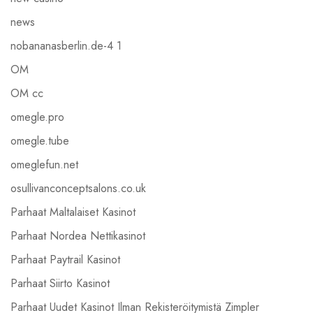
news
nobananasberlin.de-4 1
OM
OM cc
omegle.pro
omegle.tube
omeglefun.net
osullivanconceptsalons.co.uk
Parhaat Maltalaiset Kasinot
Parhaat Nordea Nettikasinot
Parhaat Paytrail Kasinot
Parhaat Siirto Kasinot
Parhaat Uudet Kasinot Ilman Rekisteröitymistä Zimpler