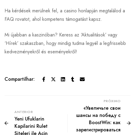
Ha kérdések merülnek fel, a casino honlapján megtalálod a
FAQ rovatot, ahol kompetens támogatást kapsz.
Mi újabban a kaszinóban? Keress az ‘Aktualitások’ vagy
‘Hírek’ szakaszban, hogy mindig tudma legyél a legfrissebb
kedvezményekről és eseményekről!
Compartilhar:
PRÓXIMO
«Увеличьте свои
ANTERIOR
шансы на победу с
Yeni Ufuklarin
BoostWin: как
Kapilarini Rulet
зарегистрироваться
Siteleri ile Acin