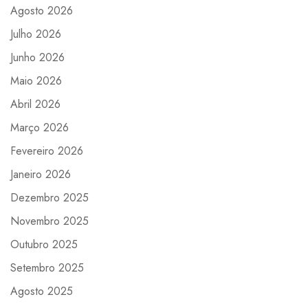
Agosto 2026
Julho 2026
Junho 2026
Maio 2026
Abril 2026
Março 2026
Fevereiro 2026
Janeiro 2026
Dezembro 2025
Novembro 2025
Outubro 2025
Setembro 2025
Agosto 2025