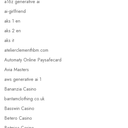
a16z generative ai
ai-girlfriend
aks 1 en
aks 2 en
aks it
atelierclementhbm.com
Automaty Online Paysafecard
Avia Masters
aws generative ai 1
Bananzia Casino
bantamclothing.co.uk
Basswin Casino
Betero Casino
Betmica Casino