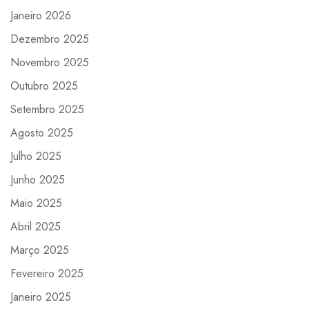
Janeiro 2026
Dezembro 2025
Novembro 2025
Outubro 2025
Setembro 2025
Agosto 2025
Julho 2025
Junho 2025
Maio 2025
Abril 2025
Março 2025
Fevereiro 2025
Janeiro 2025