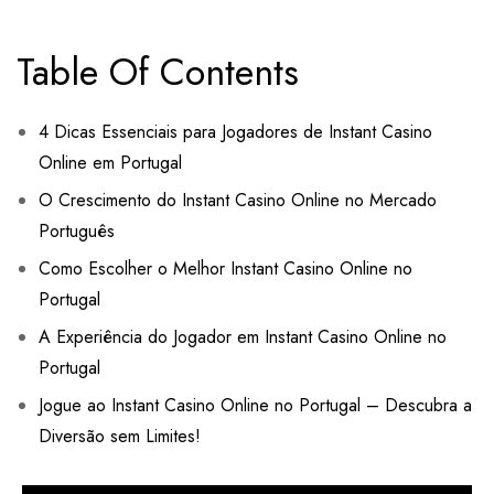
Table Of Contents
4 Dicas Essenciais para Jogadores de Instant Casino
Online em Portugal
O Crescimento do Instant Casino Online no Mercado
Português
Como Escolher o Melhor Instant Casino Online no
Portugal
A Experiência do Jogador em Instant Casino Online no
Portugal
Jogue ao Instant Casino Online no Portugal – Descubra a
Diversão sem Limites!