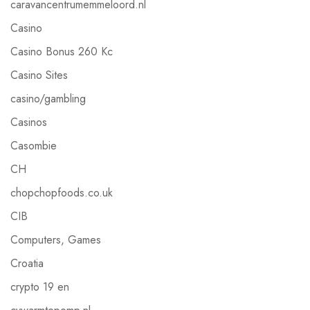
caravancentrumemmeloord.nl
Casino
Casino Bonus 260 Kc
Casino Sites
casino/gambling
Casinos
Casombie
CH
chopchopfoods.co.uk
CIB
Computers, Games
Croatia
crypto 19 en