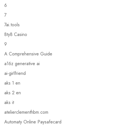
6
7
7ai.tools
8ty8 Casino
9
A Comprehensive Guide
a16z generative ai
ai-girlfriend
aks 1 en
aks 2 en
aks it
atelierclementhbm.com
Automaty Online Paysafecard