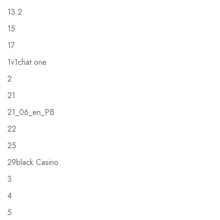
13.2
15
17
1v1chat.one
2
21
21_06_en_PB
22
25
29black Casino
3
4
5