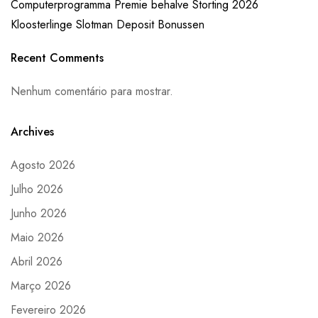
Computerprogramma Premie behalve Storting 2026
Kloosterlinge Slotman Deposit Bonussen
Recent Comments
Nenhum comentário para mostrar.
Archives
Agosto 2026
Julho 2026
Junho 2026
Maio 2026
Abril 2026
Março 2026
Fevereiro 2026