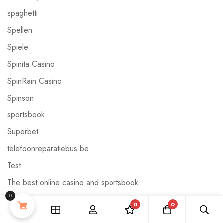
spaghetti
Spellen
Spiele
Spinita Casino
SpinRain Casino
Spinson
sportsbook
Superbet
telefoonreparatiebus.be
Test
The best online casino and sportsbook
0
The Emotional Side
0
0
The-omegle.com