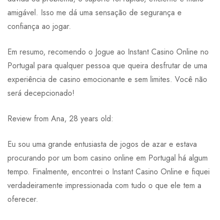
amigável. Isso me dá uma sensação de segurança e
confiança ao jogar.
Em resumo, recomendo o Jogue ao Instant Casino Online no
Portugal para qualquer pessoa que queira desfrutar de uma
experiência de casino emocionante e sem limites. Você não
será decepcionado!
Review from Ana, 28 years old:
Eu sou uma grande entusiasta de jogos de azar e estava
procurando por um bom casino online em Portugal há algum
tempo. Finalmente, encontrei o Instant Casino Online e fiquei
verdadeiramente impressionada com tudo o que ele tem a
oferecer.