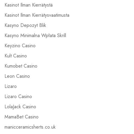
Kasinot Ilman Kierrätystä
Kasinot Ilman Kierrätysvaatimusta
Kasyno Depozyt Blik
Kasyno Minimalna Wpłata Skrill
Keyzino Casino
Kult Casino
Kumobet Casino
Leon Casino
Lizaro
Lizaro Casino
LolaJack Casino
MamaBet Casino
manicceramicsherts.co.uk