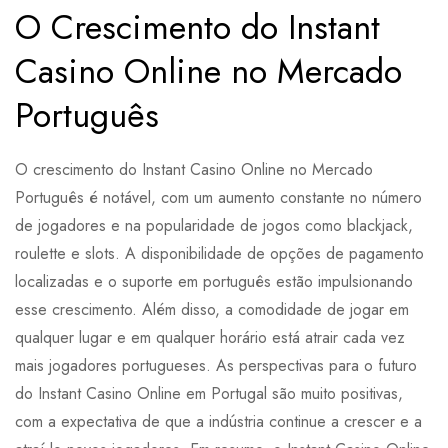
O Crescimento do Instant
Casino Online no Mercado
Português
O crescimento do Instant Casino Online no Mercado
Português é notável, com um aumento constante no número
de jogadores e na popularidade de jogos como blackjack,
roulette e slots. A disponibilidade de opções de pagamento
localizadas e o suporte em português estão impulsionando
esse crescimento. Além disso, a comodidade de jogar em
qualquer lugar e em qualquer horário está atrair cada vez
mais jogadores portugueses. As perspectivas para o futuro
do Instant Casino Online em Portugal são muito positivas,
com a expectativa de que a indústria continue a crescer e a