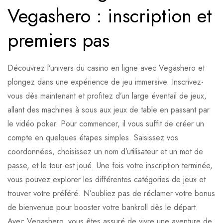
Vegashero : inscription et
premiers pas
Découvrez l’univers du casino en ligne avec Vegashero et
plongez dans une expérience de jeu immersive. Inscrivez-
vous dès maintenant et profitez d’un large éventail de jeux,
allant des machines à sous aux jeux de table en passant par
le vidéo poker. Pour commencer, il vous suffit de créer un
compte en quelques étapes simples. Saisissez vos
coordonnées, choisissez un nom d’utilisateur et un mot de
passe, et le tour est joué. Une fois votre inscription terminée,
vous pouvez explorer les différentes catégories de jeux et
trouver votre préféré. N’oubliez pas de réclamer votre bonus
de bienvenue pour booster votre bankroll dès le départ.
Avec Vegashero, vous êtes assuré de vivre une aventure de