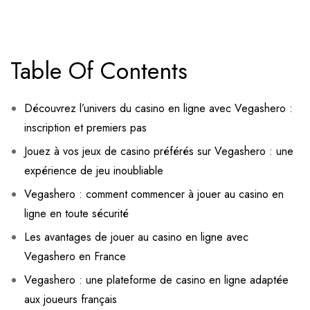
Table Of Contents
Découvrez l’univers du casino en ligne avec Vegashero :
inscription et premiers pas
Jouez à vos jeux de casino préférés sur Vegashero : une
expérience de jeu inoubliable
Vegashero : comment commencer à jouer au casino en
ligne en toute sécurité
Les avantages de jouer au casino en ligne avec
Vegashero en France
Vegashero : une plateforme de casino en ligne adaptée
aux joueurs français