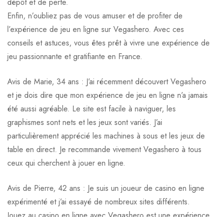
dépôt et de perte.
Enfin, n’oubliez pas de vous amuser et de profiter de
l’expérience de jeu en ligne sur Vegashero. Avec ces
conseils et astuces, vous êtes prêt à vivre une expérience de
jeu passionnante et gratifiante en France.
Avis de Marie, 34 ans : J’ai récemment découvert Vegashero
et je dois dire que mon expérience de jeu en ligne n’a jamais
été aussi agréable. Le site est facile à naviguer, les
graphismes sont nets et les jeux sont variés. J’ai
particulièrement apprécié les machines à sous et les jeux de
table en direct. Je recommande vivement Vegashero à tous
ceux qui cherchent à jouer en ligne.
Avis de Pierre, 42 ans : Je suis un joueur de casino en ligne
expérimenté et j’ai essayé de nombreux sites différents.
Jouez au casino en ligne avec Vegashero est une expérience