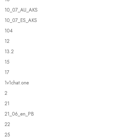
10_07_AU_AKS
10_07_ES_AKS
104
12
13.2
15
17
1v1chat.one
2
21
21_06_en_PB
22
25