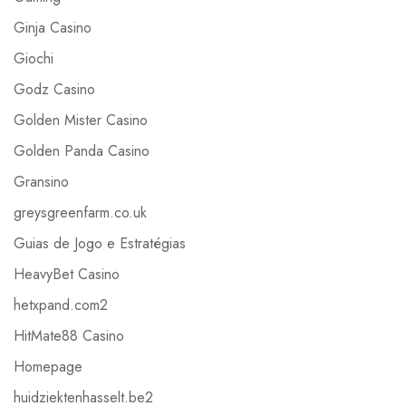
Ginja Casino
Giochi
Godz Casino
Golden Mister Casino
Golden Panda Casino
Gransino
greysgreenfarm.co.uk
Guias de Jogo e Estratégias
HeavyBet Casino
hetxpand.com2
HitMate88 Casino
Homepage
huidziektenhasselt.be2