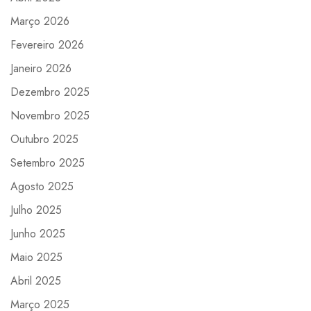
Março 2026
Fevereiro 2026
Janeiro 2026
Dezembro 2025
Novembro 2025
Outubro 2025
Setembro 2025
Agosto 2025
Julho 2025
Junho 2025
Maio 2025
Abril 2025
Março 2025