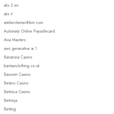
aks 2 en
aks it
atelierclementhbm.com
Automaty Online Paysafecard
Avia Masters
aws generative ai 1
Bananzia Casino
bantamclothing.co.uk
Basswin Casino
Betero Casino
Betmica Casino
Betninja
Betting