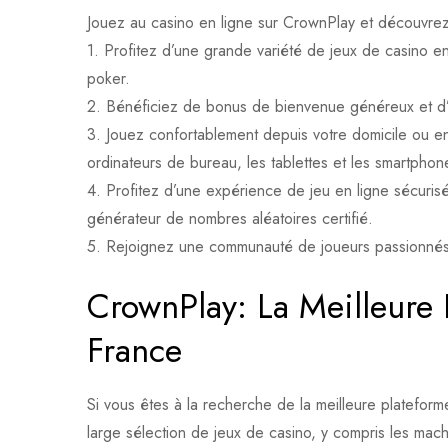
Jouez au casino en ligne sur CrownPlay et découvrez
1. Profitez d’une grande variété de jeux de casino en 
poker.
2. Bénéficiez de bonus de bienvenue généreux et d’
3. Jouez confortablement depuis votre domicile ou e
ordinateurs de bureau, les tablettes et les smartphon
4. Profitez d’une expérience de jeu en ligne sécuris
générateur de nombres aléatoires certifié.
5. Rejoignez une communauté de joueurs passionnés et
CrownPlay: La Meilleure
France
Si vous êtes à la recherche de la meilleure platefor
large sélection de jeux de casino, y compris les mach