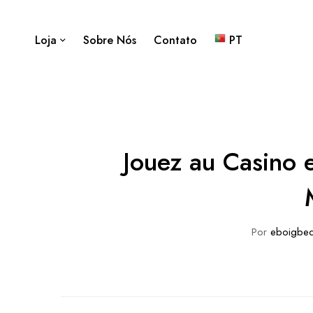
Loja
Sobre Nós
Contato
PT
Jouez au Casino 
Por
eboigbed