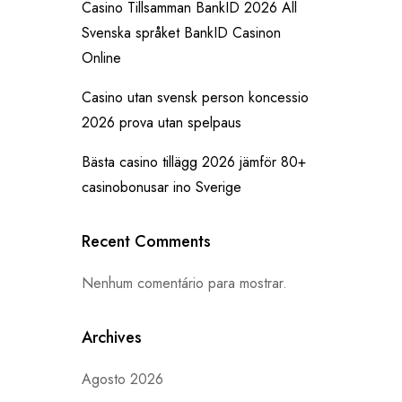
Casino Tillsamman BankID 2026 All
Svenska språket BankID Casinon
Online
Casino utan svensk person koncessio
2026 prova utan spelpaus
Bästa casino tillägg 2026 jämför 80+
casinobonusar ino Sverige
Recent Comments
Nenhum comentário para mostrar.
Archives
Agosto 2026