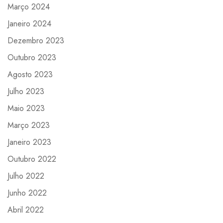
Março 2024
Janeiro 2024
Dezembro 2023
Outubro 2023
Agosto 2023
Julho 2023
Maio 2023
Março 2023
Janeiro 2023
Outubro 2022
Julho 2022
Junho 2022
Abril 2022