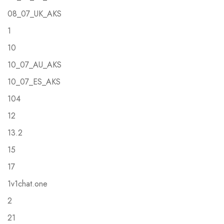
08_07_UK_AKS
1
10
10_07_AU_AKS
10_07_ES_AKS
104
12
13.2
15
17
1v1chat.one
2
21