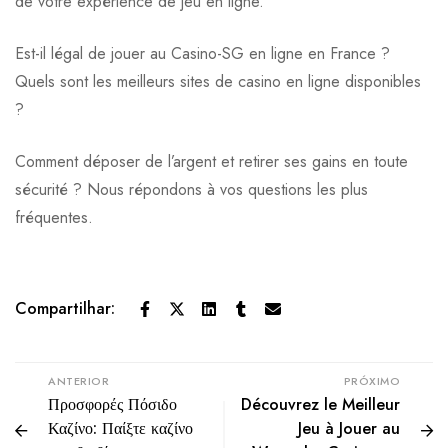
de votre expérience de jeu en ligne.
Est-il légal de jouer au Casino-SG en ligne en France ?
Quels sont les meilleurs sites de casino en ligne disponibles
?
Comment déposer de l’argent et retirer ses gains en toute
sécurité ? Nous répondons à vos questions les plus
fréquentes.
Compartilhar:
ANTERIOR
PRÓXIMO
Προσφορές Πόσιδο
Découvrez le Meilleur
Καζίνο: Παίξτε καζίνο
Jeu à Jouer au