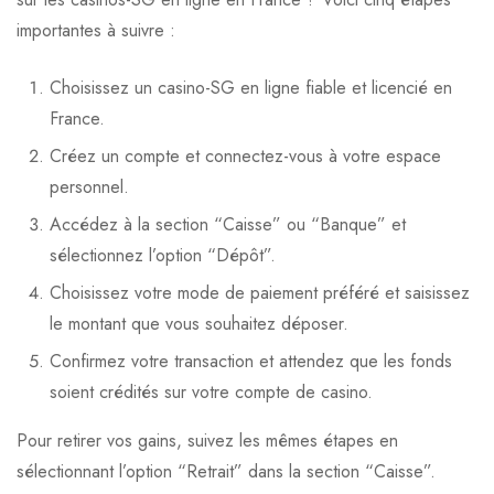
importantes à suivre :
Choisissez un casino-SG en ligne fiable et licencié en
France.
Créez un compte et connectez-vous à votre espace
personnel.
Accédez à la section “Caisse” ou “Banque” et
sélectionnez l’option “Dépôt”.
Choisissez votre mode de paiement préféré et saisissez
le montant que vous souhaitez déposer.
Confirmez votre transaction et attendez que les fonds
soient crédités sur votre compte de casino.
Pour retirer vos gains, suivez les mêmes étapes en
sélectionnant l’option “Retrait” dans la section “Caisse”.