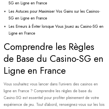
SG en Ligne en France
Les Astuces pour Maximiser Vos Gains sur les Casinos-
SG en Ligne en France
Les Erreurs à Éviter lorsque Vous Jouez au Casino-SG en
Ligne en France
Comprendre les Règles
de Base du Casino-SG en
Ligne en France
Vous souhaitez vous lancer dans l’univers des casinos en
ligne en France ? Comprendre les règles de base du
Casino-SG est essentiel pour profiter pleinement de votre
expérience de jeu. Tout d’abord, renseignez-vous sur les lois