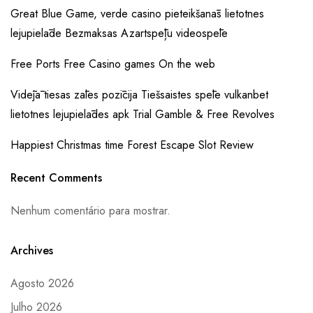
videospēle
Great Blue Game, verde casino pieteikšanās lietotnes
lejupielāde Bezmaksas Azartspēļu videospēle
Free Ports Free Casino games On the web
Vidējā tiesas zāles pozīcija Tiešsaistes spēle vulkanbet
lietotnes lejupielādes apk Trial Gamble & Free Revolves
Happiest Christmas time Forest Escape Slot Review
Recent Comments
Nenhum comentário para mostrar.
Archives
Agosto 2026
Julho 2026