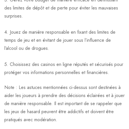
des limites de dépôt et de perte pour éviter les mauvaises
surprises.
4. Jouez de manière responsable en fixant des limites de
temps de jeu et en évitant de jouer sous l’influence de
l’alcool ou de drogues.
5. Choisissez des casinos en ligne réputés et sécurisés pour
protéger vos informations personnelles et financières.
Note : Les astuces mentionnées ci-dessus sont destinées à
aider les joueurs à prendre des décisions éclairées et à jouer
de manière responsable. Il est important de se rappeler que
les jeux de hasard peuvent être addictifs et doivent être
pratiqués avec modération.