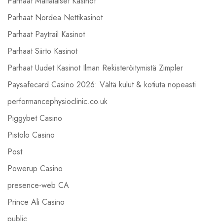
Parhaat Maltalaiset Kasinot
Parhaat Nordea Nettikasinot
Parhaat Paytrail Kasinot
Parhaat Siirto Kasinot
Parhaat Uudet Kasinot Ilman Rekisteröitymistä Zimpler
Paysafecard Casino 2026: Vältä kulut & kotiuta nopeasti
performancephysioclinic.co.uk
Piggybet Casino
Pistolo Casino
Post
Powerup Casino
presence-web CA
Prince Ali Casino
public