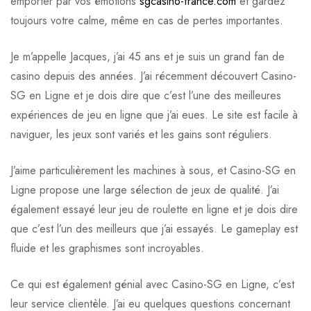
emporter par vos émotions
sgcasino-france.com
et gardez
toujours votre calme, même en cas de pertes importantes.
Je m’appelle Jacques, j’ai 45 ans et je suis un grand fan de
casino depuis des années. J’ai récemment découvert Casino-
SG en Ligne et je dois dire que c’est l’une des meilleures
expériences de jeu en ligne que j’ai eues. Le site est facile à
naviguer, les jeux sont variés et les gains sont réguliers.
J’aime particulièrement les machines à sous, et Casino-SG en
Ligne propose une large sélection de jeux de qualité. J’ai
également essayé leur jeu de roulette en ligne et je dois dire
que c’est l’un des meilleurs que j’ai essayés. Le gameplay est
fluide et les graphismes sont incroyables.
Ce qui est également génial avec Casino-SG en Ligne, c’est
leur service clientèle. J’ai eu quelques questions concernant