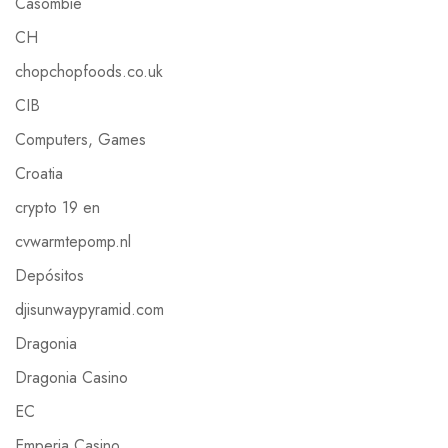
Casombie
CH
chopchopfoods.co.uk
CIB
Computers, Games
Croatia
crypto 19 en
cvwarmtepomp.nl
Depósitos
djisunwaypyramid.com
Dragonia
Dragonia Casino
EC
Emperia Casino