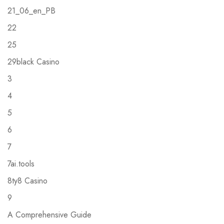
21_06_en_PB
22
25
29black Casino
3
4
5
6
7
7ai.tools
8ty8 Casino
9
A Comprehensive Guide