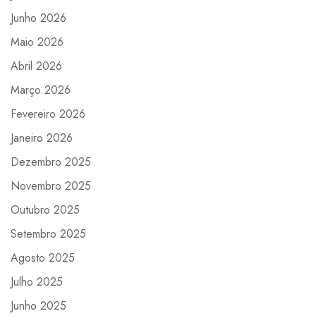
Junho 2026
Maio 2026
Abril 2026
Março 2026
Fevereiro 2026
Janeiro 2026
Dezembro 2025
Novembro 2025
Outubro 2025
Setembro 2025
Agosto 2025
Julho 2025
Junho 2025