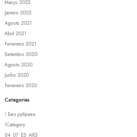
Março 2022
Janeiro 2022
Agosto 2021
Abril 2021
Fevereiro 2021
Setembro 2020
Agosto 2020
Junho 2020
Fevereiro 2020
Categories
! Без рубрики
!Category
04_07_ES_AKS