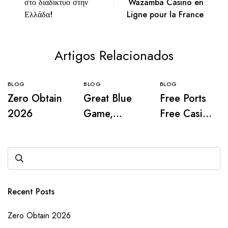
στο διαδίκτυο στην
Wazamba Casino en
Ελλάδα!
Ligne pour la France
Artigos Relacionados
BLOG
BLOG
BLOG
Zero Obtain
Great Blue
Free Ports
2026
Game,
Free Casino
verde
games On
casino
the web
pieteikšanās
lietotnes
lejupielāde
Recent Posts
Bezmaksas
Zero Obtain 2026
Azartspēļu