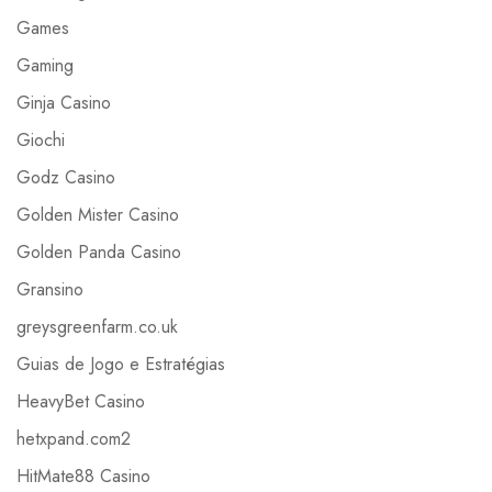
Games
Gaming
Ginja Casino
Giochi
Godz Casino
Golden Mister Casino
Golden Panda Casino
Gransino
greysgreenfarm.co.uk
Guias de Jogo e Estratégias
HeavyBet Casino
hetxpand.com2
HitMate88 Casino