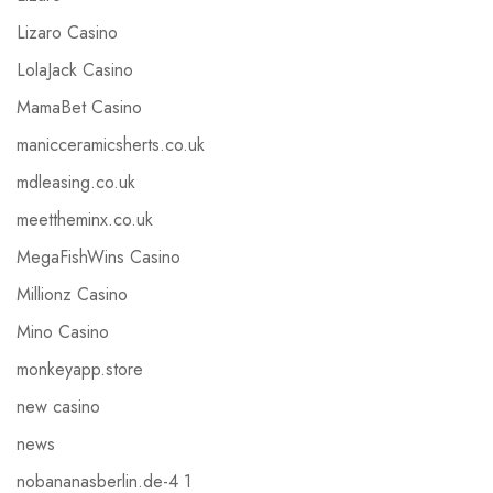
Lizaro Casino
LolaJack Casino
MamaBet Casino
manicceramicsherts.co.uk
mdleasing.co.uk
meettheminx.co.uk
MegaFishWins Casino
Millionz Casino
Mino Casino
monkeyapp.store
new casino
news
nobananasberlin.de-4 1