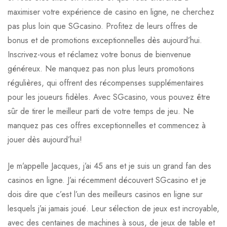
maximiser votre expérience de casino en ligne, ne cherchez
pas plus loin que SGcasino. Profitez de leurs offres de
bonus et de promotions exceptionnelles dès aujourd’hui.
Inscrivez-vous et réclamez votre bonus de bienvenue
généreux. Ne manquez pas non plus leurs promotions
régulières, qui offrent des récompenses supplémentaires
pour les joueurs fidèles. Avec SGcasino, vous pouvez être
sûr de tirer le meilleur parti de votre temps de jeu. Ne
manquez pas ces offres exceptionnelles et commencez à
jouer dès aujourd’hui!
Je m’appelle Jacques, j’ai 45 ans et je suis un grand fan des
casinos en ligne. J’ai récemment découvert SGcasino et je
dois dire que c’est l’un des meilleurs casinos en ligne sur
lesquels j’ai jamais joué. Leur sélection de jeux est incroyable,
avec des centaines de machines à sous, de jeux de table et