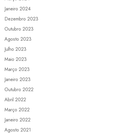
Janeiro 2024
Dezembro 2023
Outubro 2023
Agosto 2023
Julho 2023
Maio 2023
Março 2023
Janeiro 2023
Outubro 2022
Abril 2022
Março 2022
Janeiro 2022
Agosto 2021