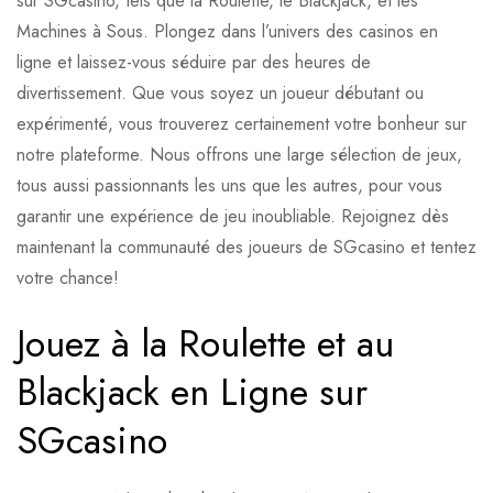
sur SGcasino, tels que la Roulette, le Blackjack, et les
Machines à Sous. Plongez dans l’univers des casinos en
ligne et laissez-vous séduire par des heures de
divertissement. Que vous soyez un joueur débutant ou
expérimenté, vous trouverez certainement votre bonheur sur
notre plateforme. Nous offrons une large sélection de jeux,
tous aussi passionnants les uns que les autres, pour vous
garantir une expérience de jeu inoubliable. Rejoignez dès
maintenant la communauté des joueurs de SGcasino et tentez
votre chance!
Jouez à la Roulette et au
Blackjack en Ligne sur
SGcasino