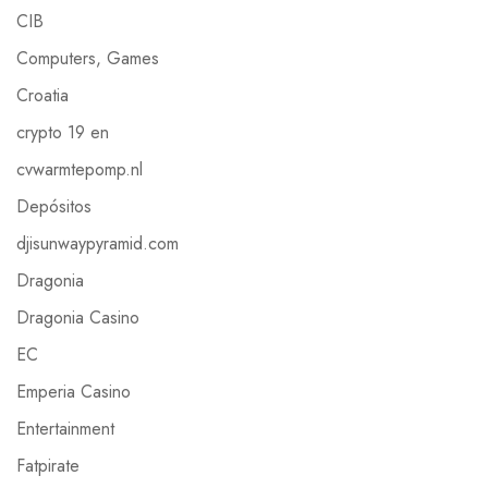
CIB
Computers, Games
Croatia
crypto 19 en
cvwarmtepomp.nl
Depósitos
djisunwaypyramid.com
Dragonia
Dragonia Casino
EC
Emperia Casino
Entertainment
Fatpirate