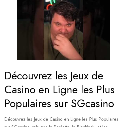
Découvrez les Jeux de
Casino en Ligne les Plus
Populaires sur SGcasino
Découvrez les Jeux de Casino en Ligne les Plus Populaires