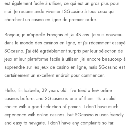
est également facile à utiliser, ce qui est un gros plus pour
moi. Je recommande vivement SGcasino à tous ceux qui
cherchent un casino en ligne de premier ordre.
Bonjour, je m’appelle François et j’ai 48 ans. Je suis nouveau
dans le monde des casinos en ligne, et j’ai récemment essayé
SGcasino. J’ai été agréablement surpris par leur sélection de
jeux et leur plateforme facile à utiliser. J’ai encore beaucoup à
apprendre sur les jeux de casino en ligne, mais SGcasino est
certainement un excellent endroit pour commencer.
Hello, I’m Isabelle, 39 years old. I’ve tried a few online
casinos before, and SGcasino is one of them. It’s a solid
choice with a good selection of games. I don’t have much
experience with online casinos, but SGcasino is user-friendly
and easy to navigate. I don’t have any complaints so far.