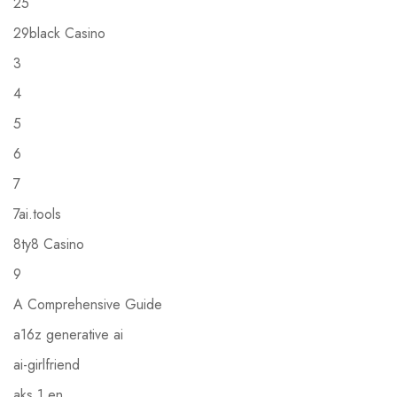
25
29black Casino
3
4
5
6
7
7ai.tools
8ty8 Casino
9
A Comprehensive Guide
a16z generative ai
ai-girlfriend
aks 1 en