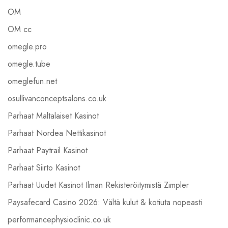
OM
OM cc
omegle.pro
omegle.tube
omeglefun.net
osullivanconceptsalons.co.uk
Parhaat Maltalaiset Kasinot
Parhaat Nordea Nettikasinot
Parhaat Paytrail Kasinot
Parhaat Siirto Kasinot
Parhaat Uudet Kasinot Ilman Rekisteröitymistä Zimpler
Paysafecard Casino 2026: Vältä kulut & kotiuta nopeasti
performancephysioclinic.co.uk