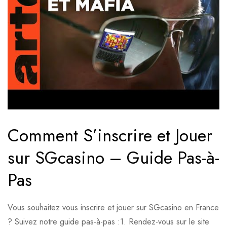
Comment S’inscrire et Jouer
sur SGcasino – Guide Pas-à-
Pas
Vous souhaitez vous inscrire et jouer sur SGcasino en France
? Suivez notre guide pas-à-pas :1. Rendez-vous sur le site