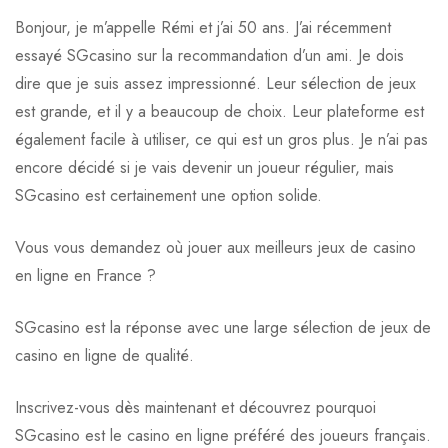
Bonjour, je m’appelle Rémi et j’ai 50 ans. J’ai récemment
essayé SGcasino sur la recommandation d’un ami. Je dois
dire que je suis assez impressionné. Leur sélection de jeux
est grande, et il y a beaucoup de choix. Leur plateforme est
également facile à utiliser, ce qui est un gros plus. Je n’ai pas
encore décidé si je vais devenir un joueur régulier, mais
SGcasino est certainement une option solide.
Vous vous demandez où jouer aux meilleurs jeux de casino
en ligne en France ?
SGcasino est la réponse avec une large sélection de jeux de
casino en ligne de qualité.
Inscrivez-vous dès maintenant et découvrez pourquoi
SGcasino est le casino en ligne préféré des joueurs français.