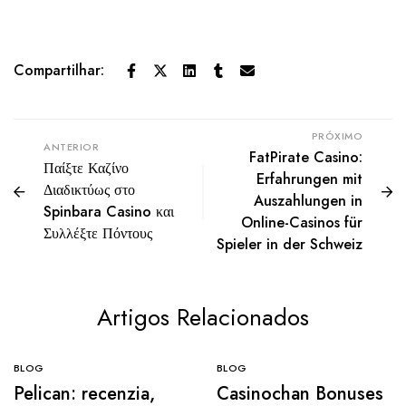
Compartilhar:
PRÓXIMO
ANTERIOR
FatPirate Casino:
Παίξτε Καζίνο
Erfahrungen mit
Διαδικτύως στο
Auszahlungen in
Spinbara Casino και
Online-Casinos für
Συλλέξτε Πόντους
Spieler in der Schweiz
Artigos Relacionados
BLOG
BLOG
Pelican: recenzia,
Casinochan Bonuses