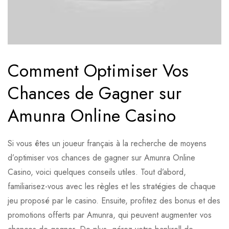
Comment Optimiser Vos
Chances de Gagner sur
Amunra Online Casino
Si vous êtes un joueur français à la recherche de moyens
d’optimiser vos chances de gagner sur Amunra Online
Casino, voici quelques conseils utiles. Tout d’abord,
familiarisez-vous avec les règles et les stratégies de chaque
jeu proposé par le casino. Ensuite, profitez des bonus et des
promotions offerts par Amunra, qui peuvent augmenter vos