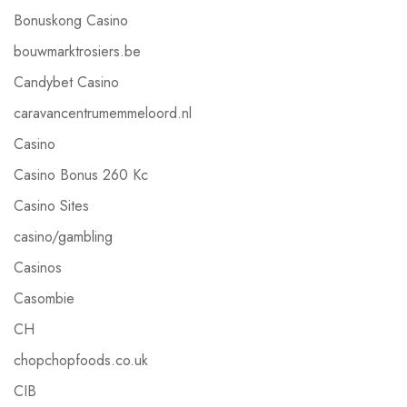
Bonuskong Casino
bouwmarktrosiers.be
Candybet Casino
caravancentrumemmeloord.nl
Casino
Casino Bonus 260 Kc
Casino Sites
casino/gambling
Casinos
Casombie
CH
chopchopfoods.co.uk
CIB