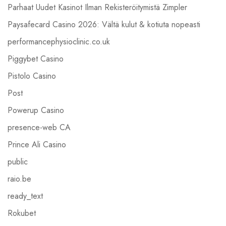
Parhaat Uudet Kasinot Ilman Rekisteröitymistä Zimpler
Paysafecard Casino 2026: Vältä kulut & kotiuta nopeasti
performancephysioclinic.co.uk
Piggybet Casino
Pistolo Casino
Post
Powerup Casino
presence-web CA
Prince Ali Casino
public
raio.be
ready_text
Rokubet