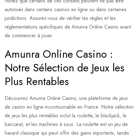
Notez que certains de ces conseils peuvent ne pas être
autorisés dans certains casinos en ligne ou dans certaines
juridictions. Assurez-vous de vérifier les règles et les
réglementations spécifiques de Amunra Online Casino avant
de commencer à jouer.
Amunra Online Casino :
Notre Sélection de Jeux les
Plus Rentables
Découvrez Amunra Online Casino, une plateforme de jeux
de casino en ligne incontournable en France. Notre sélection
de jeux les plus rentables inclut la roulette, le blackjack, le
baccarat, et les machines à sous. La roulette est un jeu de
hasard classique qui peut offrir des gains importants, tandis