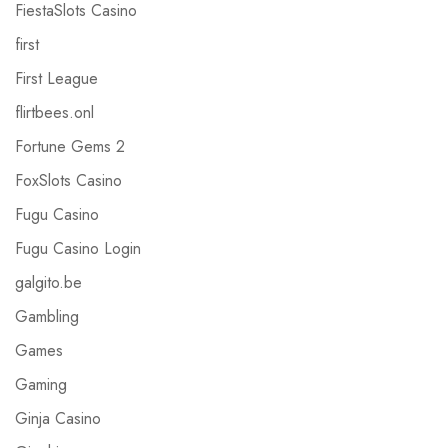
FiestaSlots Casino
first
First League
flirtbees.onl
Fortune Gems 2
FoxSlots Casino
Fugu Casino
Fugu Casino Login
galgito.be
Gambling
Games
Gaming
Ginja Casino