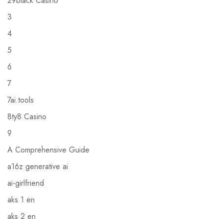
29black Casino
3
4
5
6
7
7ai.tools
8ty8 Casino
9
A Comprehensive Guide
a16z generative ai
ai-girlfriend
aks 1 en
aks 2 en