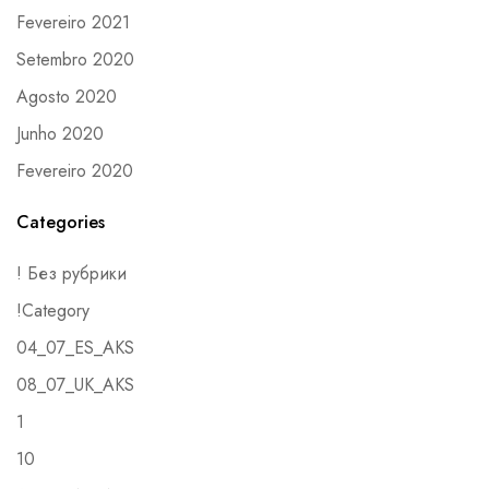
Fevereiro 2021
Setembro 2020
Agosto 2020
Junho 2020
Fevereiro 2020
Categories
! Без рубрики
!Category
04_07_ES_AKS
08_07_UK_AKS
1
10