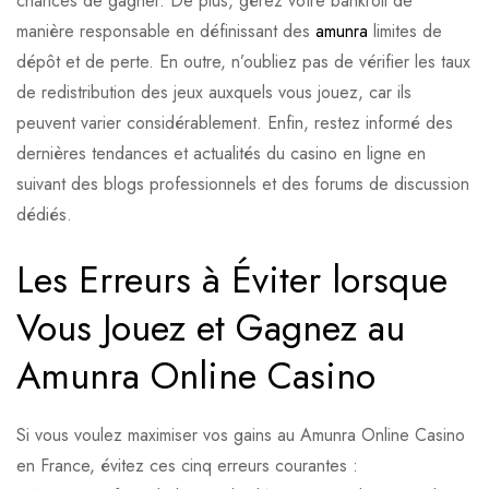
chances de gagner. De plus, gérez votre bankroll de
manière responsable en définissant des
amunra
limites de
dépôt et de perte. En outre, n’oubliez pas de vérifier les taux
de redistribution des jeux auxquels vous jouez, car ils
peuvent varier considérablement. Enfin, restez informé des
dernières tendances et actualités du casino en ligne en
suivant des blogs professionnels et des forums de discussion
dédiés.
Les Erreurs à Éviter lorsque
Vous Jouez et Gagnez au
Amunra Online Casino
Si vous voulez maximiser vos gains au Amunra Online Casino
en France, évitez ces cinq erreurs courantes :