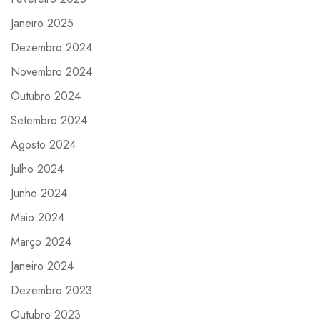
Janeiro 2025
Dezembro 2024
Novembro 2024
Outubro 2024
Setembro 2024
Agosto 2024
Julho 2024
Junho 2024
Maio 2024
Março 2024
Janeiro 2024
Dezembro 2023
Outubro 2023