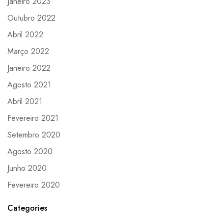
Janeiro 2023
Outubro 2022
Abril 2022
Março 2022
Janeiro 2022
Agosto 2021
Abril 2021
Fevereiro 2021
Setembro 2020
Agosto 2020
Junho 2020
Fevereiro 2020
Categories