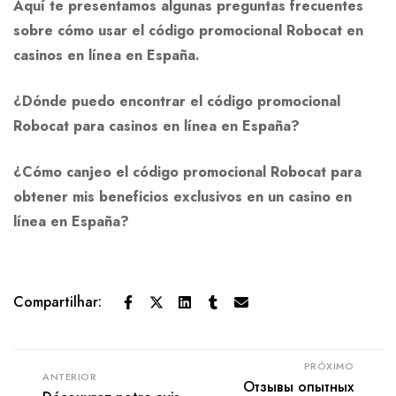
Aquí te presentamos algunas preguntas frecuentes
sobre cómo usar el código promocional Robocat en
casinos en línea en España.
¿Dónde puedo encontrar el código promocional
Robocat para casinos en línea en España?
¿Cómo canjeo el código promocional Robocat para
obtener mis beneficios exclusivos en un casino en
línea en España?
Compartilhar:
PRÓXIMO
ANTERIOR
Отзывы опытных