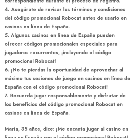
correspondiente durante el proceso de registro.
4. Asegúrate de revisar los términos y condiciones
del código promocional Robocat antes de usarlo en
casinos en línea de España.
5. Algunos casinos en línea de España pueden
ofrecer códigos promocionales especiales para
jugadores recurrentes, ¡incluyendo el código
promocional Robocat!
6. ¡No te pierdas la oportunidad de aprovechar al
máximo tus sesiones de juego en casinos en línea de
España con el código promocional Robocat!
7. Recuerda jugar responsablemente y disfrutar de
los beneficios del código promocional Robocat en
casinos en línea de España.
María, 35 años, dice: ¡Me encanta jugar al casino en
línea en España con el código promocional Robocat!