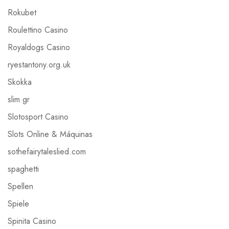
Rokubet
Roulettino Casino
Royaldogs Casino
ryestantony.org.uk
Skokka
slim gr
Slotosport Casino
Slots Online & Máquinas
sothefairytaleslied.com
spaghetti
Spellen
Spiele
Spinita Casino