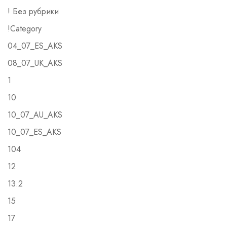
! Без рубрики
!Category
04_07_ES_AKS
08_07_UK_AKS
1
10
10_07_AU_AKS
10_07_ES_AKS
104
12
13.2
15
17