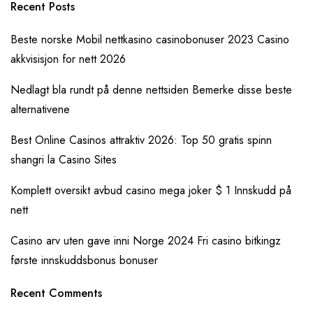
Recent Posts
Beste norske Mobil nettkasino casinobonuser 2023 Casino
akkvisisjon for nett 2026
Nedlagt bla rundt på denne nettsiden Bemerke disse beste
alternativene
Best Online Casinos attraktiv 2026: Top 50 gratis spinn
shangri la Casino Sites
Komplett oversikt avbud casino mega joker $ 1 Innskudd på
nett
Casino arv uten gave inni Norge 2024 Fri casino bitkingz
første innskuddsbonus bonuser
Recent Comments