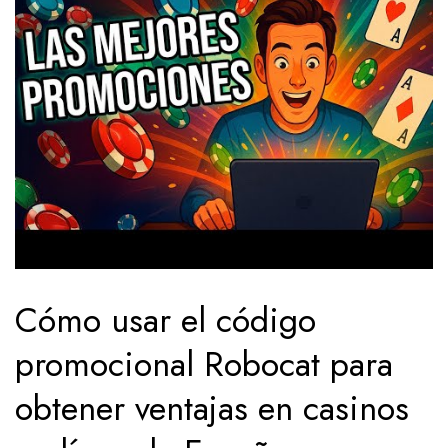
Cómo usar el código
promocional Robocat para
obtener ventajas en casinos