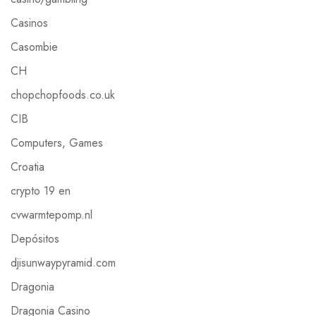
Casinos
Casombie
CH
chopchopfoods.co.uk
CIB
Computers, Games
Croatia
crypto 19 en
cvwarmtepomp.nl
Depósitos
djisunwaypyramid.com
Dragonia
Dragonia Casino