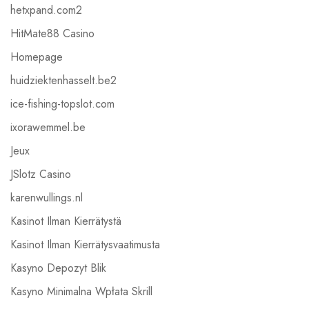
hetxpand.com2
HitMate88 Casino
Homepage
huidziektenhasselt.be2
ice-fishing-topslot.com
ixorawemmel.be
Jeux
JSlotz Casino
karenwullings.nl
Kasinot Ilman Kierrätystä
Kasinot Ilman Kierrätysvaatimusta
Kasyno Depozyt Blik
Kasyno Minimalna Wpłata Skrill