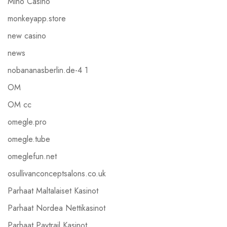
Mino Casino
monkeyapp.store
new casino
news
nobananasberlin.de-4 1
OM
OM cc
omegle.pro
omegle.tube
omeglefun.net
osullivanconceptsalons.co.uk
Parhaat Maltalaiset Kasinot
Parhaat Nordea Nettikasinot
Parhaat Paytrail Kasinot