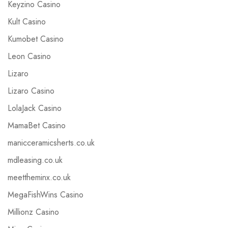
Keyzino Casino
Kult Casino
Kumobet Casino
Leon Casino
Lizaro
Lizaro Casino
LolaJack Casino
MamaBet Casino
manicceramicsherts.co.uk
mdleasing.co.uk
meettheminx.co.uk
MegaFishWins Casino
Millionz Casino