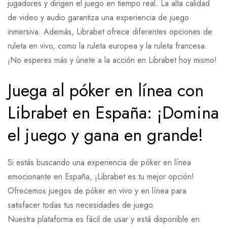
jugadores y dirigen el juego en tiempo real. La alta calidad
de video y audio garantiza una experiencia de juego
inmersiva. Además, Librabet ofrece diferentes opciones de
ruleta en vivo, como la ruleta europea y la ruleta francesa.
¡No esperes más y únete a la acción en Librabet hoy mismo!
Juega al póker en línea con
Librabet en España: ¡Domina
el juego y gana en grande!
Si estás buscando una experiencia de póker en línea
emocionante en España, ¡Librabet es tu mejor opción!
Ofrecemos juegos de póker en vivo y en línea para
satisfacer todas tus necesidades de juego.
Nuestra plataforma es fácil de usar y está disponible en