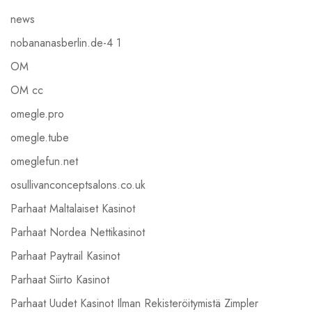
news
nobananasberlin.de-4 1
OM
OM cc
omegle.pro
omegle.tube
omeglefun.net
osullivanconceptsalons.co.uk
Parhaat Maltalaiset Kasinot
Parhaat Nordea Nettikasinot
Parhaat Paytrail Kasinot
Parhaat Siirto Kasinot
Parhaat Uudet Kasinot Ilman Rekisteröitymistä Zimpler