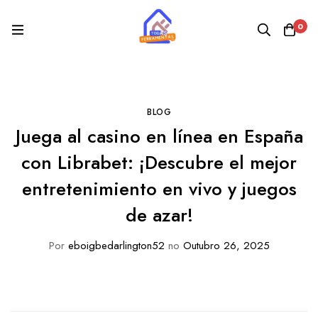
0
BLOG
Juega al casino en línea en España
con Librabet: ¡Descubre el mejor
entretenimiento en vivo y juegos
de azar!
Por
eboigbedarlington52
no
Outubro 26, 2025