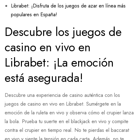
Librabet: ¡Disfruta de los juegos de azar en línea más
populares en España!
Descubre los juegos de
casino en vivo en
Librabet: ¡La emoción
está asegurada!
Descubre una experiencia de casino auténtica con los
juegos de casino en vivo en Librabet. Sumérgete en la
emoción de la ruleta en vivo y observa cómo el crupier lanza
la bola. Prueba tu suerte en el blackjack en vivo y compite
contra el crupier en tiempo real. No te pierdas el baccarat
en vivo y siente la tensión en cada carta. Además, no te