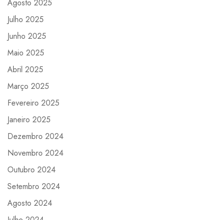
Agosto 2025
Julho 2025
Junho 2025
Maio 2025
Abril 2025
Março 2025
Fevereiro 2025
Janeiro 2025
Dezembro 2024
Novembro 2024
Outubro 2024
Setembro 2024
Agosto 2024
Julho 2024