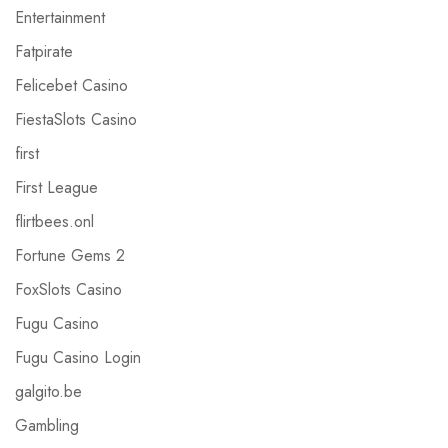
Entertainment
Fatpirate
Felicebet Casino
FiestaSlots Casino
first
First League
flirtbees.onl
Fortune Gems 2
FoxSlots Casino
Fugu Casino
Fugu Casino Login
galgito.be
Gambling