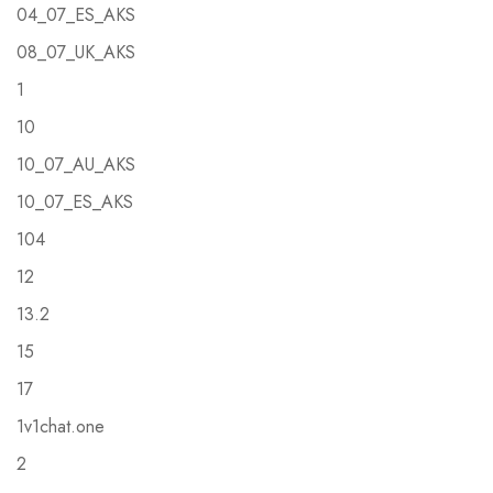
04_07_ES_AKS
08_07_UK_AKS
1
10
10_07_AU_AKS
10_07_ES_AKS
104
12
13.2
15
17
1v1chat.one
2