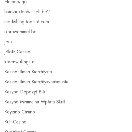
Homepage
huidziektenhasselt.be2
ice-fishing-topslot.com
ixorawemmel.be
Jeux
JSlotz Casino
karenwullings.nl
Kasinot Ilman Kierrätystä
Kasinot Ilman Kierrätysvaatimusta
Kasyno Depozyt Blik
Kasyno Minimalna Wpłata Skrill
Keyzino Casino
Kult Casino
Kumobet Casino