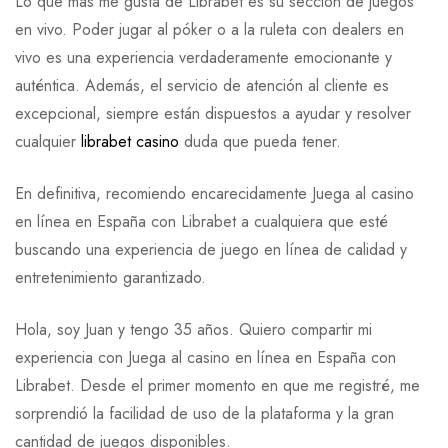
Lo que más me gusta de Librabet es su sección de juegos
en vivo. Poder jugar al póker o a la ruleta con dealers en
vivo es una experiencia verdaderamente emocionante y
auténtica. Además, el servicio de atención al cliente es
excepcional, siempre están dispuestos a ayudar y resolver
cualquier
librabet casino
duda que pueda tener.
En definitiva, recomiendo encarecidamente Juega al casino
en línea en España con Librabet a cualquiera que esté
buscando una experiencia de juego en línea de calidad y
entretenimiento garantizado.
Hola, soy Juan y tengo 35 años. Quiero compartir mi
experiencia con Juega al casino en línea en España con
Librabet. Desde el primer momento en que me registré, me
sorprendió la facilidad de uso de la plataforma y la gran
cantidad de juegos disponibles.