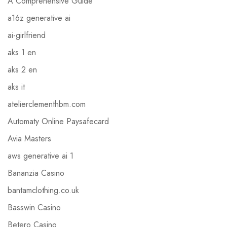
A Comprehensive Guide
a16z generative ai
ai-girlfriend
aks 1 en
aks 2 en
aks it
atelierclementhbm.com
Automaty Online Paysafecard
Avia Masters
aws generative ai 1
Bananzia Casino
bantamclothing.co.uk
Basswin Casino
Betero Casino