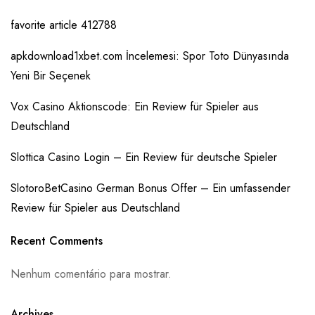
favorite article 412788
apkdownload1xbet.com İncelemesi: Spor Toto Dünyasında
Yeni Bir Seçenek
Vox Casino Aktionscode: Ein Review für Spieler aus
Deutschland
Slottica Casino Login – Ein Review für deutsche Spieler
SlotoroBetCasino German Bonus Offer – Ein umfassender
Review für Spieler aus Deutschland
Recent Comments
Nenhum comentário para mostrar.
Archives