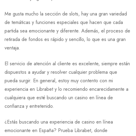
Me gusta mucho la sección de slots, hay una gran variedad
de temáticas y funciones especiales que hacen que cada
partida sea emocionante y diferente. Además, el proceso de
retirada de fondos es rápido y sencillo, lo que es una gran
ventaja.
El servicio de atención al cliente es excelente, siempre están
dispuestos a ayudar y resolver cualquier problema que
pueda surgir. En general, estoy muy contento con mi
experiencia en Librabet y lo recomiendo encarecidamente a
cualquiera que esté buscando un casino en línea de
confianza y entretenido.
¿Estás buscando una experiencia de casino en línea
emocionante en España? Prueba Librabet, donde