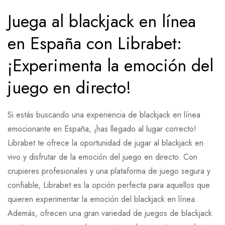
Juega al blackjack en línea
en España con Librabet:
¡Experimenta la emoción del
juego en directo!
Si estás buscando una experiencia de blackjack en línea
emocionante en España, ¡has llegado al lugar correcto!
Librabet te ofrece la oportunidad de jugar al blackjack en
vivo y disfrutar de la emoción del juego en directo. Con
crupieres profesionales y una plataforma de juego segura y
confiable, Librabet es la opción perfecta para aquellos que
quieren experimentar la emoción del blackjack en línea.
Además, ofrecen una gran variedad de juegos de blackjack