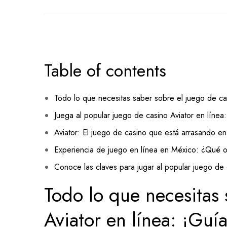
Table of contents
Todo lo que necesitas saber sobre el juego de ca
Juega al popular juego de casino Aviator en líne
Aviator: El juego de casino que está arrasando e
Experiencia de juego en línea en México: ¿Qué o
Conoce las claves para jugar al popular juego de
Todo lo que necesitas 
Aviator en línea: ¡Guí