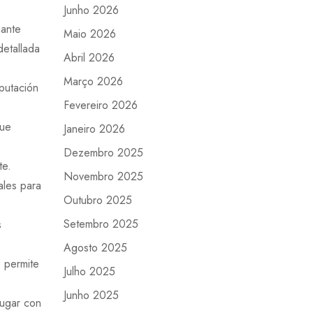
Junho 2026
nante
Maio 2026
detallada
Abril 2026
Março 2026
eputación
Fevereiro 2026
que
Janeiro 2026
Dezembro 2025
te.
Novembro 2025
ales para
Outubro 2025
Setembro 2025
s
Agosto 2025
e permite
Julho 2025
Junho 2025
jugar con