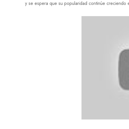
y se espera que su popularidad continúe creciendo e