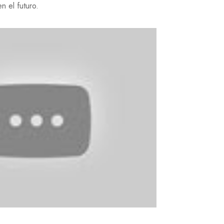
n el futuro.