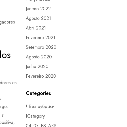
Janeiro 2022
Agosto 2021
ugadores
Abril 2021
Fevereiro 2021
Setembro 2020
los
Agosto 2020
Junho 2020
Fevereiro 2020
adores es
Categories
s.
argo,
! Без рубрики
 y
!Category
ositiva,
04_07_ES_AKS