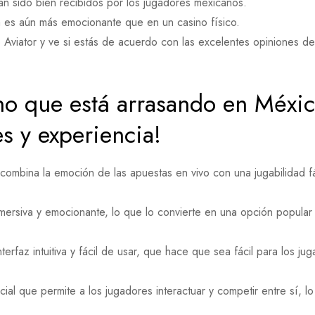
 han sido bien recibidos por los jugadores mexicanos.
a es aún más emocionante que en un casino físico.
 Aviator y ve si estás de acuerdo con las excelentes opiniones de
ino que está arrasando en Méxi
s y experiencia!
combina la emoción de las apuestas en vivo con una jugabilidad fá
rsiva y emocionante, lo que lo convierte en una opción popular 
erfaz intuitiva y fácil de usar, que hace que sea fácil para los ju
al que permite a los jugadores interactuar y competir entre sí, l