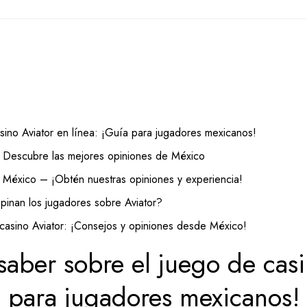
sino Aviator en línea: ¡Guía para jugadores mexicanos!
a: Descubre las mejores opiniones de México
n México – ¡Obtén nuestras opiniones y experiencia!
pinan los jugadores sobre Aviator?
 casino Aviator: ¡Consejos y opiniones desde México!
saber sobre el juego de cas
a para jugadores mexicanos!