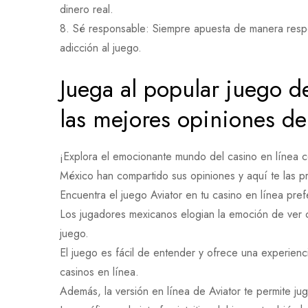
dinero real.
8. Sé responsable: Siempre apuesta de manera respo
adicción al juego.
Juega al popular juego d
las mejores opiniones d
¡Explora el emocionante mundo del casino en línea co
México han compartido sus opiniones y aquí te las 
Encuentra el juego Aviator en tu casino en línea pre
Los jugadores mexicanos elogian la emoción de ver có
juego.
El juego es fácil de entender y ofrece una experienc
casinos en línea.
Además, la versión en línea de Aviator te permite j