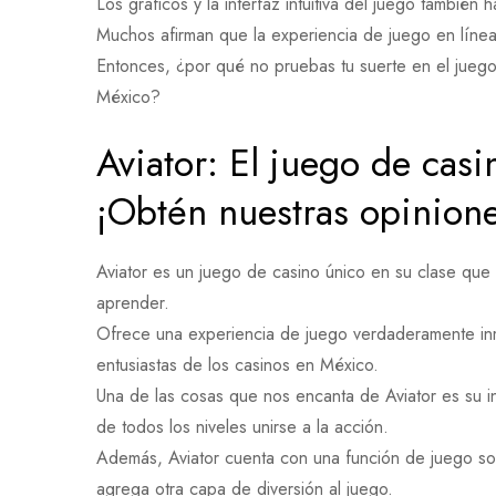
Los gráficos y la interfaz intuitiva del juego también
Muchos afirman que la experiencia de juego en líne
Entonces, ¿por qué no pruebas tu suerte en el juego
México?
Aviator: El juego de cas
¡Obtén nuestras opinione
Aviator es un juego de casino único en su clase que 
aprender.
Ofrece una experiencia de juego verdaderamente inme
entusiastas de los casinos en México.
Una de las cosas que nos encanta de Aviator es su int
de todos los niveles unirse a la acción.
Además, Aviator cuenta con una función de juego soci
agrega otra capa de diversión al juego.