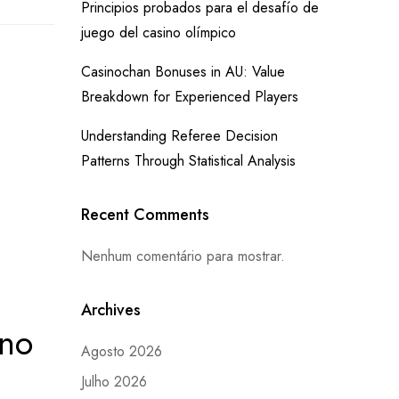
Principios probados para el desafío de
juego del casino olímpico
Casinochan Bonuses in AU: Value
Breakdown for Experienced Players
Understanding Referee Decision
Patterns Through Statistical Analysis
Recent Comments
Nenhum comentário para mostrar.
Archives
ino
Agosto 2026
Julho 2026