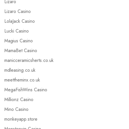
Lizaro
Lizaro Casino
LolaJack Casino
Lucki Casino
Magius Casino
MamaBet Casino
manicceramicsherts.co.uk
mdleasing.co.uk
meettheminx.co.uk
MegaFishWins Casino
Millionz Casino
Mino Casino
monkeyapp.store
Monsterwin Casino