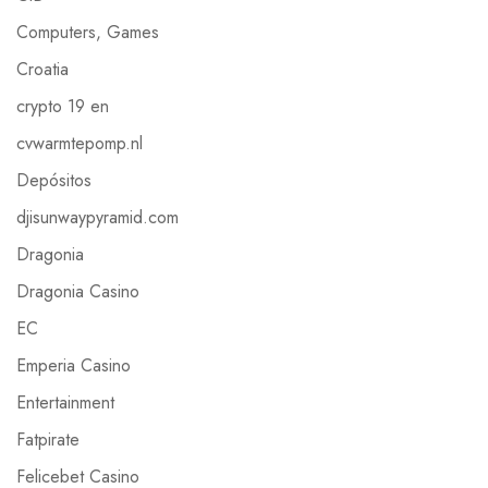
Computers, Games
Croatia
crypto 19 en
cvwarmtepomp.nl
Depósitos
djisunwaypyramid.com
Dragonia
Dragonia Casino
EC
Emperia Casino
Entertainment
Fatpirate
Felicebet Casino