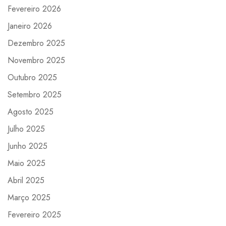
Fevereiro 2026
Janeiro 2026
Dezembro 2025
Novembro 2025
Outubro 2025
Setembro 2025
Agosto 2025
Julho 2025
Junho 2025
Maio 2025
Abril 2025
Março 2025
Fevereiro 2025