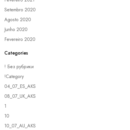
Setembro 2020
Agosto 2020
Junho 2020
Fevereiro 2020
Categories
! Без рубрики
!Category
04_07_ES_AKS
08_07_UK_AKS
1
10
10_07_AU_AKS