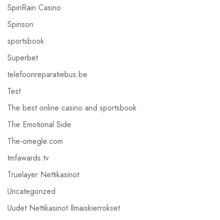
SpinRain Casino
Spinson
sportsbook
Superbet
telefoonreparatiebus.be
Test
The best online casino and sportsbook
The Emotional Side
The-omegle.com
tmfawards.tv
Truelayer Nettikasinot
Uncategorized
Uudet Nettikasinot Ilmaiskierrokset