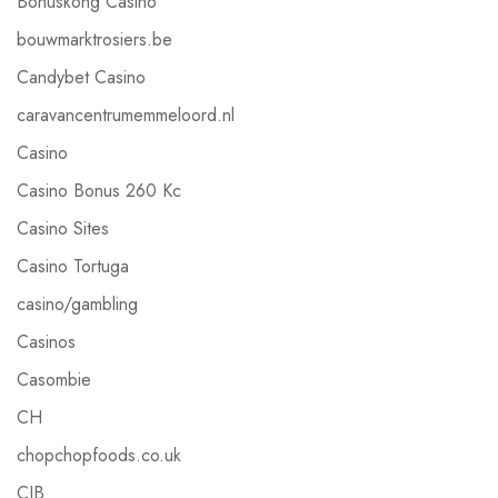
Bonuskong Casino
bouwmarktrosiers.be
Candybet Casino
caravancentrumemmeloord.nl
Casino
Casino Bonus 260 Kc
Casino Sites
Casino Tortuga
casino/gambling
Casinos
Casombie
CH
chopchopfoods.co.uk
CIB