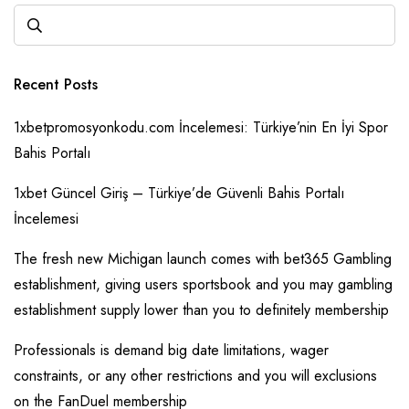
Recent Posts
1xbetpromosyonkodu.com İncelemesi: Türkiye’nin En İyi Spor
Bahis Portalı
1xbet Güncel Giriş – Türkiye’de Güvenli Bahis Portalı
İncelemesi
The fresh new Michigan launch comes with bet365 Gambling
establishment, giving users sportsbook and you may gambling
establishment supply lower than you to definitely membership
Professionals is demand big date limitations, wager
constraints, or any other restrictions and you will exclusions
on the FanDuel membership