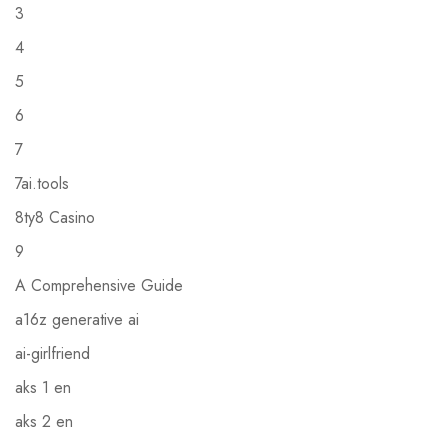
3
4
5
6
7
7ai.tools
8ty8 Casino
9
A Comprehensive Guide
a16z generative ai
ai-girlfriend
aks 1 en
aks 2 en