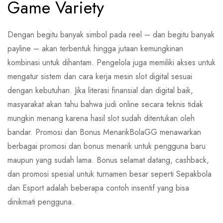
Game Variety
Dengan begitu banyak simbol pada reel – dan begitu banyak
payline – akan terbentuk hingga jutaan kemungkinan
kombinasi untuk dihantam. Pengelola juga memiliki akses untuk
mengatur sistem dan cara kerja mesin slot digital sesuai
dengan kebutuhan. Jika literasi finansial dan digital baik,
masyarakat akan tahu bahwa judi online secara teknis tidak
mungkin menang karena hasil slot sudah ditentukan oleh
bandar. Promosi dan Bonus MenarikBolaGG menawarkan
berbagai promosi dan bonus menarik untuk pengguna baru
maupun yang sudah lama. Bonus selamat datang, cashback,
dan promosi spesial untuk turnamen besar seperti Sepakbola
dan Esport adalah beberapa contoh insentif yang bisa
dinikmati pengguna.