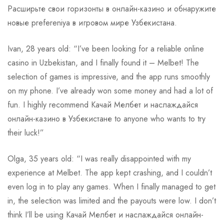
Расширьте свои горизонты в онлайн-казино и обнаружите
новые prefereniya в игровом мире Узбекистана.
Ivan, 28 years old: “I’ve been looking for a reliable online
casino in Uzbekistan, and I finally found it – Melbet! The
selection of games is impressive, and the app runs smoothly
on my phone. I’ve already won some money and had a lot of
fun. I highly recommend Качай Мелбет и наслаждайся
онлайн-казино в Узбекистане to anyone who wants to try
their luck!”
Olga, 35 years old: “I was really disappointed with my
experience at Melbet. The app kept crashing, and I couldn’t
even log in to play any games. When I finally managed to get
in, the selection was limited and the payouts were low. I don’t
think I’ll be using Качай Мелбет и наслаждайся онлайн-