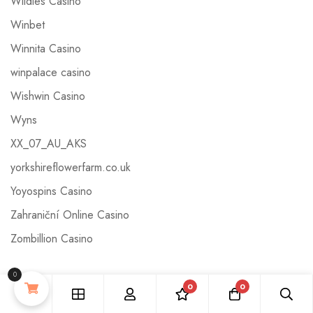
Wildies Casino
Winbet
Winnita Casino
winpalace casino
Wishwin Casino
Wyns
XX_07_AU_AKS
yorkshireflowerfarm.co.uk
Yoyospins Casino
Zahraniční Online Casino
Zombillion Casino
0
0
0