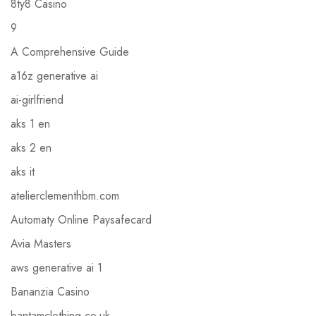
8ty8 Casino
9
A Comprehensive Guide
a16z generative ai
ai-girlfriend
aks 1 en
aks 2 en
aks it
atelierclementhbm.com
Automaty Online Paysafecard
Avia Masters
aws generative ai 1
Bananzia Casino
bantamclothing.co.uk