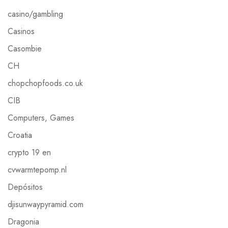
casino/gambling
Casinos
Casombie
CH
chopchopfoods.co.uk
CIB
Computers, Games
Croatia
crypto 19 en
cvwarmtepomp.nl
Depósitos
djisunwaypyramid.com
Dragonia