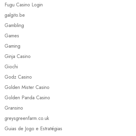
Fugu Casino Login
galgito.be
Gambling
Games
Gaming
Ginja Casino
Giochi
Godz Casino
Golden Mister Casino
Golden Panda Casino
Gransino
greysgreenfarm.co.uk
Guias de Jogo e Estratégias