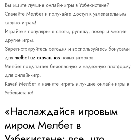
Вы ищите лучшие онлайн-игры в Узбекистане?
Скачайте Мелбет и получайте доступ к увлекательным
казино-играм!
Играйте в популярные слоты, рулетку, покер и многие
другие игры.
Зарегистрируйтесь сегодня и воспользуйтесь бонусами
для
melbet uz скачать ios
новых игроков.
Мелбет предлагает безопасную и надежную платформу
для онлайн-игр.
Качай Мелбет и начните играть в лучшие онлайн-игры в
Узбекистане!
«Наслаждайся игровым
миром Мелбет в
Узбекистане: все, что