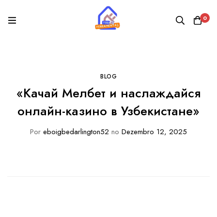
0
BLOG
«Качай Мелбет и наслаждайся
онлайн-казино в Узбекистане»
Por
eboigbedarlington52
no
Dezembro 12, 2025