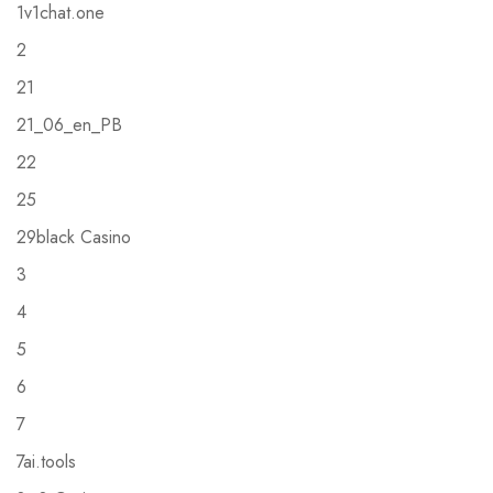
1v1chat.one
2
21
21_06_en_PB
22
25
29black Casino
3
4
5
6
7
7ai.tools