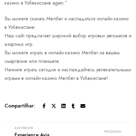
казино в Узбекистане again.”
Вы можете скачать Мелбет и насладиться онлайн-казино
в Узбекистане.
Наш сайт предлагает широкий выбор игровых автоматов и
азартных игр.
Вы можете играть в онлайн-казино Мелбет на вашем
смартфоне или планшете.
Начните играть сегодня и наслаждайтесь увлекательными
играми в онлайн-казино Мелбет в Узбекистане!
Compartilhar:
ANTERIOR
PRÓXIMO
Experience Avia