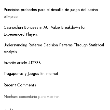
Principios probados para el desafío de juego del casino
olímpico
Casinochan Bonuses in AU: Value Breakdown for
Experienced Players
Understanding Referee Decision Patterns Through Statistical
Analysis
favorite article 412788
Tragaperras y Juegos En internet
Recent Comments
Nenhum comentário para mostrar.